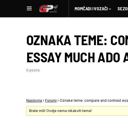
MOMČADI I VOZAČI
SEZO
OZNAKA TEME:
CO
ESSAY MUCH ADO 
0 posts
Naslovna
›
Forumi
›
Oznake teme: compare and contrast ess
Brate mili! Ovdje nema nikakvih tema!