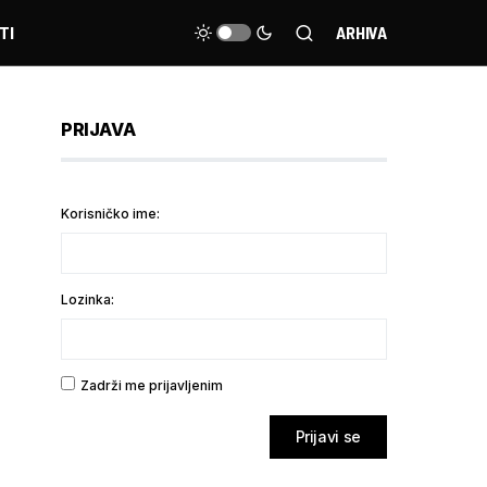
TI
ARHIVA
PRIJAVA
Korisničko ime:
Lozinka:
Zadrži me prijavljenim
Prijavi se