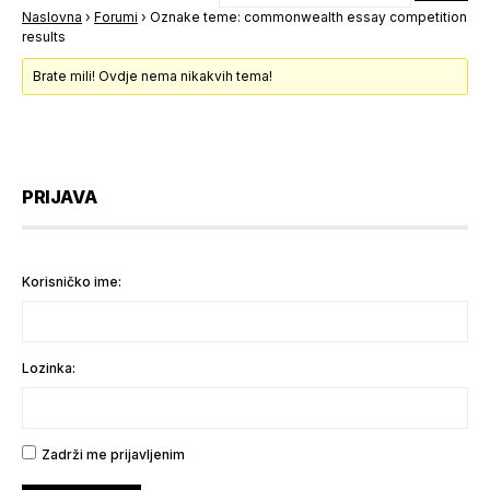
Naslovna
›
Forumi
›
Oznake teme: commonwealth essay competition
results
Brate mili! Ovdje nema nikakvih tema!
PRIJAVA
Korisničko ime:
Lozinka:
Zadrži me prijavljenim