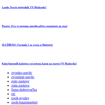
Lando Norris pobjednik VN Mađarske!
Piastri: Ovo je potpuno neprihvatljivo ponašanje na stazi
SLUŽBENO: Formula 1 se vraća u Maleziju!
Kimi Antonelli kažnjen s tri mjesta kazne na startu VN Mađarske!
zvonko-pavlic
zvonimir-pavlic
zute-zastave
zuta-zastava
župa-dubrovačka
ztc
zsolt-gyulay
zsolt-baumgartner