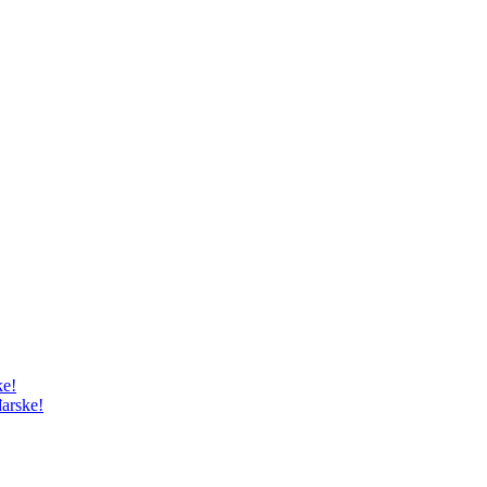
ke!
arske!