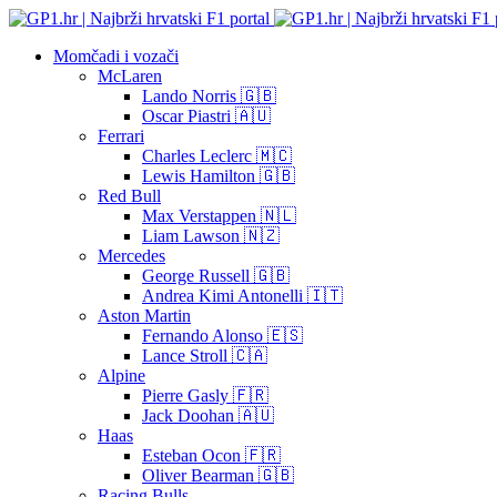
Momčadi i vozači
McLaren
Lando Norris 🇬🇧
Oscar Piastri 🇦🇺
Ferrari
Charles Leclerc 🇲🇨
Lewis Hamilton 🇬🇧
Red Bull
Max Verstappen 🇳🇱
Liam Lawson 🇳🇿
Mercedes
George Russell 🇬🇧
Andrea Kimi Antonelli 🇮🇹
Aston Martin
Fernando Alonso 🇪🇸
Lance Stroll 🇨🇦
Alpine
Pierre Gasly 🇫🇷
Jack Doohan 🇦🇺
Haas
Esteban Ocon 🇫🇷
Oliver Bearman 🇬🇧
Racing Bulls