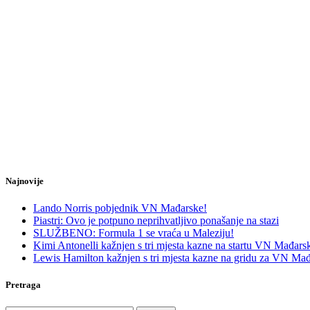
Najnovije
Lando Norris pobjednik VN Mađarske!
Piastri: Ovo je potpuno neprihvatljivo ponašanje na stazi
SLUŽBENO: Formula 1 se vraća u Maleziju!
Kimi Antonelli kažnjen s tri mjesta kazne na startu VN Mađars
Lewis Hamilton kažnjen s tri mjesta kazne na gridu za VN Mađ
Pretraga