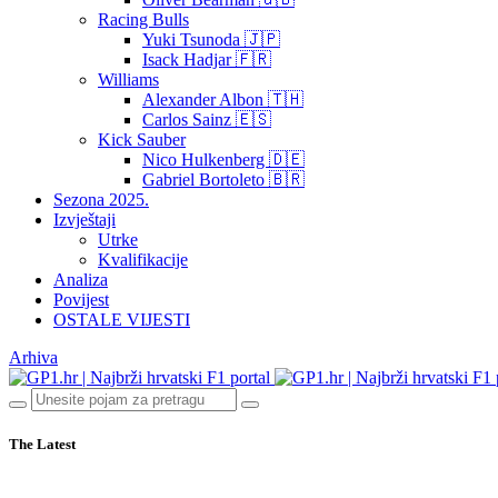
Racing Bulls
Yuki Tsunoda 🇯🇵
Isack Hadjar 🇫🇷
Williams
Alexander Albon 🇹🇭
Carlos Sainz 🇪🇸
Kick Sauber
Nico Hulkenberg 🇩🇪
Gabriel Bortoleto 🇧🇷
Sezona 2025.
Izvještaji
Utrke
Kvalifikacije
Analiza
Povijest
OSTALE VIJESTI
Arhiva
The Latest