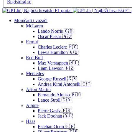
Registriraj se
Momčadi i vozači
McLaren
Lando Norris 🇬🇧
Oscar Piastri 🇦🇺
Ferrari
Charles Leclerc 🇲🇨
Lewis Hamilton 🇬🇧
Red Bull
Max Verstappen 🇳🇱
Liam Lawson 🇳🇿
Mercedes
George Russell 🇬🇧
Andrea Kimi Antonelli 🇮🇹
Aston Martin
Fernando Alonso 🇪🇸
Lance Stroll 🇨🇦
Alpine
Pierre Gasly 🇫🇷
Jack Doohan 🇦🇺
Haas
Esteban Ocon 🇫🇷
Oliver Bearman 🇬🇧