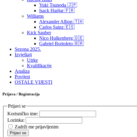
Yuki Tsunoda 🇯🇵
Isack Hadjar 🇫🇷
Williams
Alexander Albon 🇹🇭
Carlos Sainz 🇪🇸
Kick Sauber
Nico Hulkenberg 🇩🇪
Gabriel Bortoleto 🇧🇷
Sezona 2025.
Izvještaji
Utrke
Kvalifikacije
Analiza
Povijest
OSTALE VIJESTI
Prijava / Registracija
Prijavi se
Korisničko ime:
Lozinka:
Zadrži me prijavljenim
Prijavi se