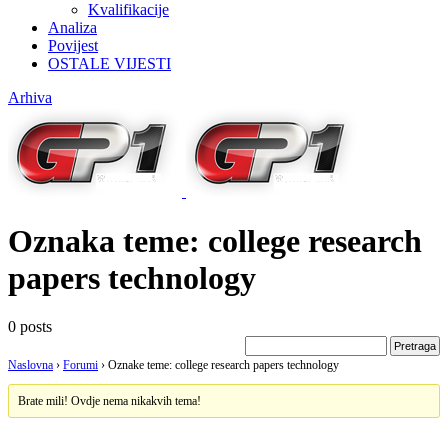
Kvalifikacije
Analiza
Povijest
OSTALE VIJESTI
Arhiva
Oznaka teme:
college research
papers technology
0 posts
Naslovna
›
Forumi
›
Oznake teme: college research papers technology
Brate mili! Ovdje nema nikakvih tema!