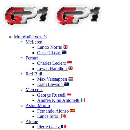
Momčadi i vozači
McLaren
Lando Norris
Oscar Piastri
Ferrari
Charles Leclerc
Lewis Hamilton
Red Bull
Max Verstappen
Liam Lawson
Mercedes
George Russell
Andrea Kimi Antonelli
Aston Martin
Fernando Alonso
Lance Stroll
Alpine
Pierre Gasly