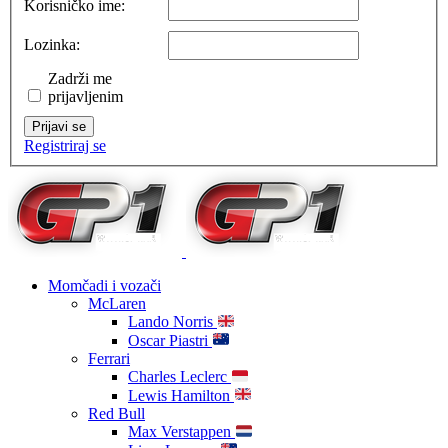
Korisničko ime:
Lozinka:
Zadrži me
prijavljenim
Prijavi se
Registriraj se
Momčadi i vozači
McLaren
Lando Norris
Oscar Piastri
Ferrari
Charles Leclerc
Lewis Hamilton
Red Bull
Max Verstappen