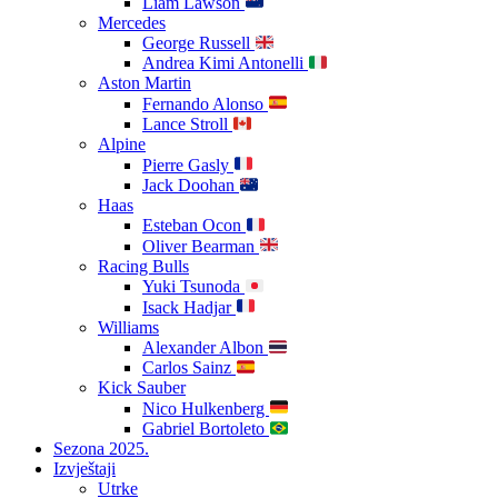
Liam Lawson
Mercedes
George Russell
Andrea Kimi Antonelli
Aston Martin
Fernando Alonso
Lance Stroll
Alpine
Pierre Gasly
Jack Doohan
Haas
Esteban Ocon
Oliver Bearman
Racing Bulls
Yuki Tsunoda
Isack Hadjar
Williams
Alexander Albon
Carlos Sainz
Kick Sauber
Nico Hulkenberg
Gabriel Bortoleto
Sezona 2025.
Izvještaji
Utrke