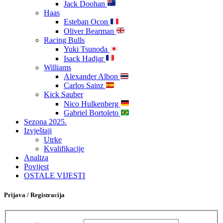
Jack Doohan
Haas
Esteban Ocon
Oliver Bearman
Racing Bulls
Yuki Tsunoda
Isack Hadjar
Williams
Alexander Albon
Carlos Sainz
Kick Sauber
Nico Hulkenberg
Gabriel Bortoleto
Sezona 2025.
Izvještaji
Utrke
Kvalifikacije
Analiza
Povijest
OSTALE VIJESTI
Prijava / Registracija