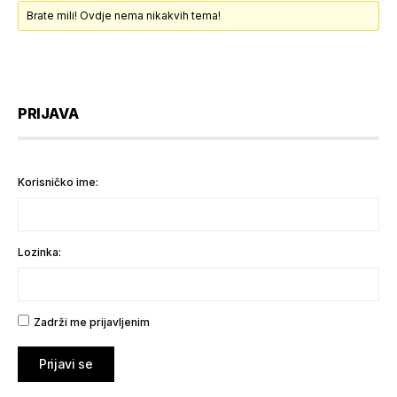
Brate mili! Ovdje nema nikakvih tema!
PRIJAVA
Korisničko ime:
Lozinka:
Zadrži me prijavljenim
Prijavi se