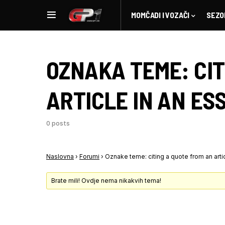
MOMČADI I VOZAČI
SEZO
OZNAKA TEME:
CI
ARTICLE IN AN ES
0 posts
Naslovna
›
Forumi
›
Oznake teme: citing a quote from an arti
Brate mili! Ovdje nema nikakvih tema!