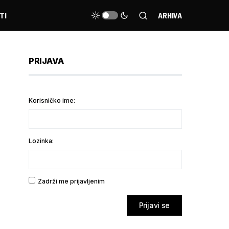
TI
ARHIVA
PRIJAVA
Korisničko ime:
Lozinka:
Zadrži me prijavljenim
Prijavi se