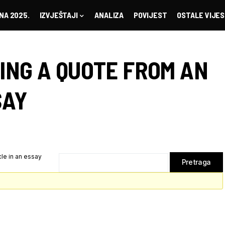
NA 2025.
IZVJEŠTAJI
ANALIZA
POVIJEST
OSTALE VIJES
TING A QUOTE FROM AN
SAY
cle in an essay