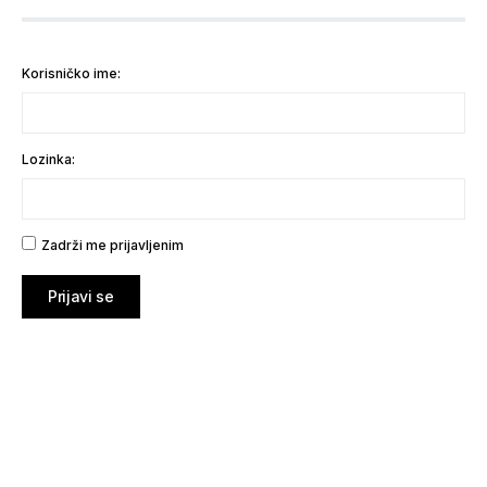
Korisničko ime:
Lozinka:
Zadrži me prijavljenim
Prijavi se