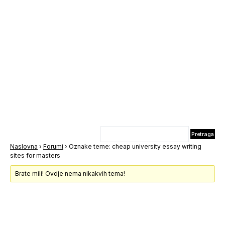
Naslovna
›
Forumi
›
Oznake teme: cheap university essay writing
sites for masters
Brate mili! Ovdje nema nikakvih tema!