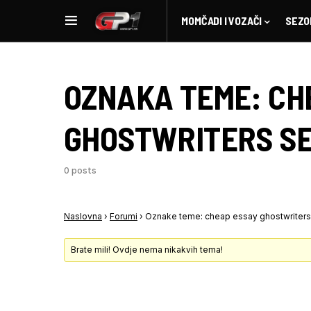
MOMČADI I VOZAČI
SEZO
OZNAKA TEME:
CH
GHOSTWRITERS SE
0 posts
Naslovna
›
Forumi
›
Oznake teme: cheap essay ghostwriters
Brate mili! Ovdje nema nikakvih tema!