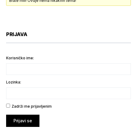
Brate mili! Ovdje nema nikakvih tema!
PRIJAVA
Korisničko ime:
Lozinka:
Zadrži me prijavljenim
Prijavi se