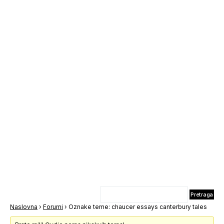
Naslovna
›
Forumi
›
Oznake teme: chaucer essays canterbury tales