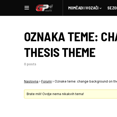
MOMČADI I VOZAČI
SEZO
OZNAKA TEME:
CH
THESIS THEME
0 posts
Naslovna
›
Forumi
›
Oznake teme: change background on th
Brate mili! Ovdje nema nikakvih tema!