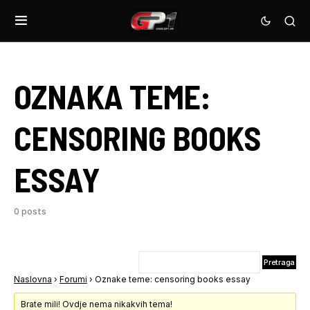
OZNAKA TEME:
CENSORING BOOKS
ESSAY
0 posts
Naslovna
›
Forumi
›
Oznake teme: censoring books essay
Brate mili! Ovdje nema nikakvih tema!