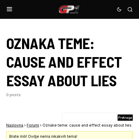
OZNAKA TEME:
CAUSE AND EFFECT
ESSAY ABOUT LIES
0 posts
Naslovna
›
Forumi
›
Oznake teme: cause and effect essay about lies
Brate mili! Ovdje nema nikakvih tema!