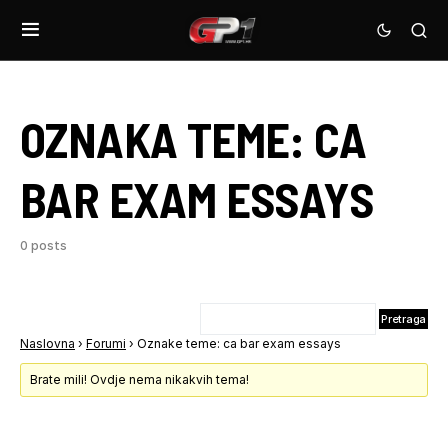
OZNAKA TEME:
CA
BAR EXAM ESSAYS
0 posts
Naslovna
›
Forumi
›
Oznake teme: ca bar exam essays
Brate mili! Ovdje nema nikakvih tema!