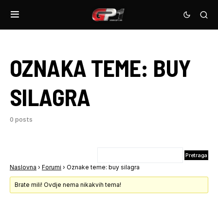
OZNAKA TEME:
BUY
SILAGRA
0 posts
Naslovna
›
Forumi
›
Oznake teme: buy silagra
Brate mili! Ovdje nema nikakvih tema!