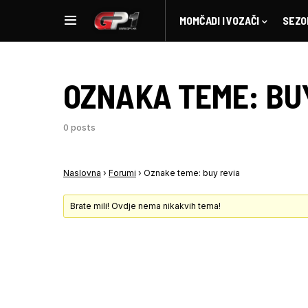
MOMČADI I VOZAČI
SEZO
OZNAKA TEME:
BU
0 posts
Naslovna
›
Forumi
›
Oznake teme: buy revia
Brate mili! Ovdje nema nikakvih tema!