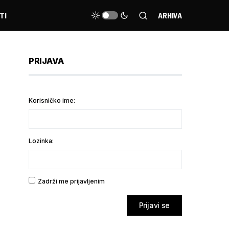
TI
ARHIVA
PRIJAVA
Korisničko ime:
Lozinka:
Zadrži me prijavljenim
Prijavi se