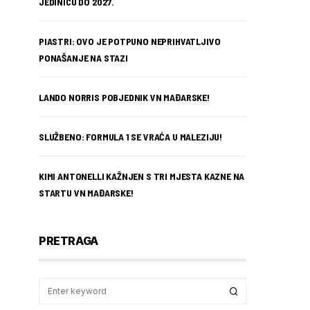
JEDINICU DO 2027.
PIASTRI: OVO JE POTPUNO NEPRIHVATLJIVO
PONAŠANJE NA STAZI
LANDO NORRIS POBJEDNIK VN MAĐARSKE!
SLUŽBENO: FORMULA 1 SE VRAĆA U MALEZIJU!
KIMI ANTONELLI KAŽNJEN S TRI MJESTA KAZNE NA
STARTU VN MAĐARSKE!
PRETRAGA