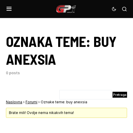
OZNAKA TEME:
BUY
ANEXSIA
0 posts
Naslovna
›
Forumi
›
Oznake teme: buy anexsia
Brate mili! Ovdje nema nikakvih tema!