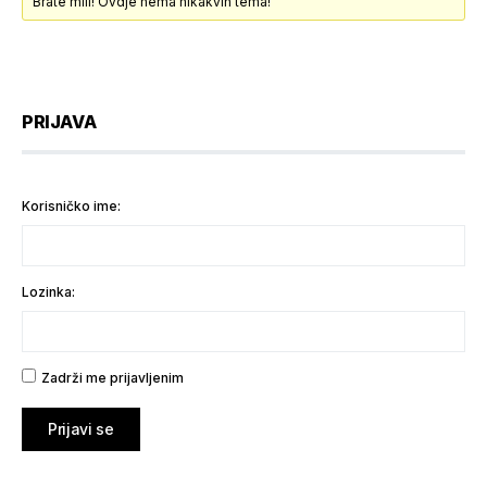
Brate mili! Ovdje nema nikakvih tema!
PRIJAVA
Korisničko ime:
Lozinka:
Zadrži me prijavljenim
Prijavi se