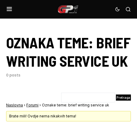
OZNAKA TEME:
BRIEF
WRITING SERVICE UK
0 posts
Naslovna
›
Forumi
›
Oznake teme: brief writing service uk
Brate mili! Ovdje nema nikakvih tema!