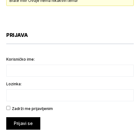
Brate mili! Ovdje nema nikakvih tema!
PRIJAVA
Korisničko ime:
Lozinka:
Zadrži me prijavljenim
Prijavi se