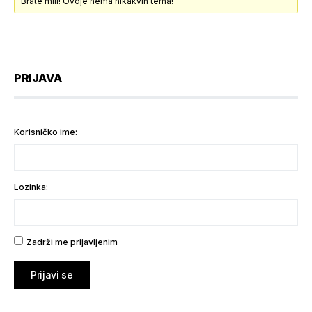
Brate mili! Ovdje nema nikakvih tema!
PRIJAVA
Korisničko ime:
Lozinka:
Zadrži me prijavljenim
Prijavi se