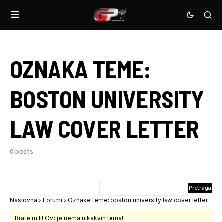
OZNAKA TEME:
BOSTON UNIVERSITY
LAW COVER LETTER
0 posts
Naslovna
›
Forumi
›
Oznake teme: boston university law cover letter
Brate mili! Ovdje nema nikakvih tema!