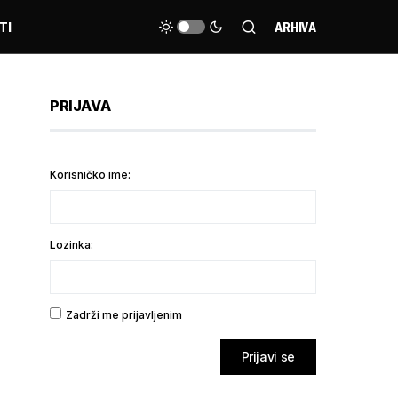
TI
ARHIVA
PRIJAVA
Korisničko ime:
Lozinka:
Zadrži me prijavljenim
Prijavi se