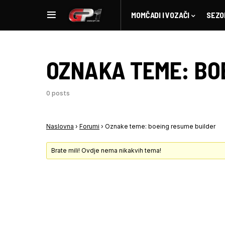
MOMČADI I VOZAČI
SEZO
OZNAKA TEME:
BO
0 posts
Naslovna
›
Forumi
›
Oznake teme: boeing resume builder
Brate mili! Ovdje nema nikakvih tema!