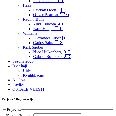
Jack Doohan 🇦🇺
Haas
Esteban Ocon 🇫🇷
Oliver Bearman 🇬🇧
Racing Bulls
Yuki Tsunoda 🇯🇵
Isack Hadjar 🇫🇷
Williams
Alexander Albon 🇹🇭
Carlos Sainz 🇪🇸
Kick Sauber
Nico Hulkenberg 🇩🇪
Gabriel Bortoleto 🇧🇷
Sezona 2025.
Izvještaji
Utrke
Kvalifikacije
Analiza
Povijest
OSTALE VIJESTI
Prijava / Registracija
Prijavi se
Korisničko ime: