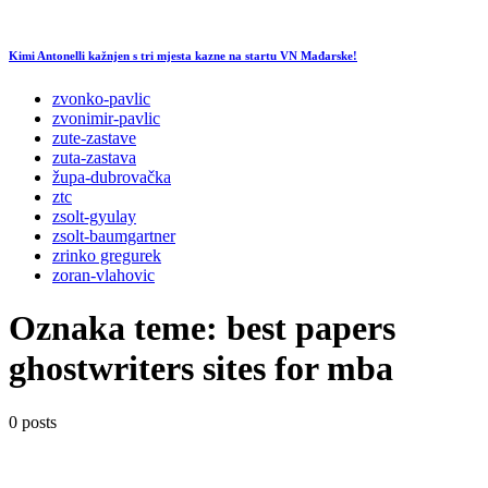
Kimi Antonelli kažnjen s tri mjesta kazne na startu VN Mađarske!
zvonko-pavlic
zvonimir-pavlic
zute-zastave
zuta-zastava
župa-dubrovačka
ztc
zsolt-gyulay
zsolt-baumgartner
zrinko gregurek
zoran-vlahovic
Oznaka teme:
best papers
ghostwriters sites for mba
0 posts