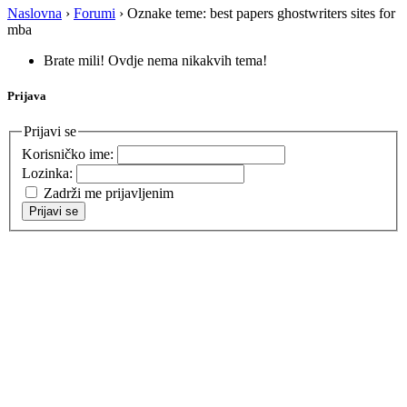
Naslovna
›
Forumi
›
Oznake teme: best papers ghostwriters sites for
mba
Brate mili! Ovdje nema nikakvih tema!
Prijava
Prijavi se
Korisničko ime:
Lozinka:
Zadrži me prijavljenim
Prijavi se