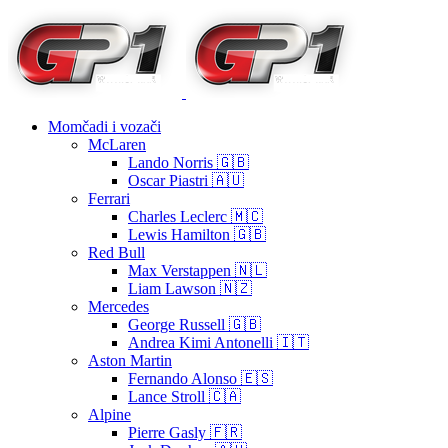
Momčadi i vozači
McLaren
Lando Norris 🇬🇧
Oscar Piastri 🇦🇺
Ferrari
Charles Leclerc 🇲🇨
Lewis Hamilton 🇬🇧
Red Bull
Max Verstappen 🇳🇱
Liam Lawson 🇳🇿
Mercedes
George Russell 🇬🇧
Andrea Kimi Antonelli 🇮🇹
Aston Martin
Fernando Alonso 🇪🇸
Lance Stroll 🇨🇦
Alpine
Pierre Gasly 🇫🇷