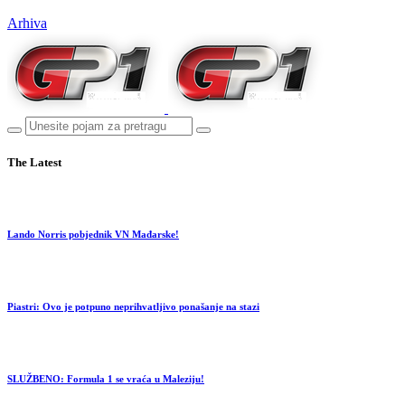
Arhiva
The Latest
Lando Norris pobjednik VN Mađarske!
Piastri: Ovo je potpuno neprihvatljivo ponašanje na stazi
SLUŽBENO: Formula 1 se vraća u Maleziju!