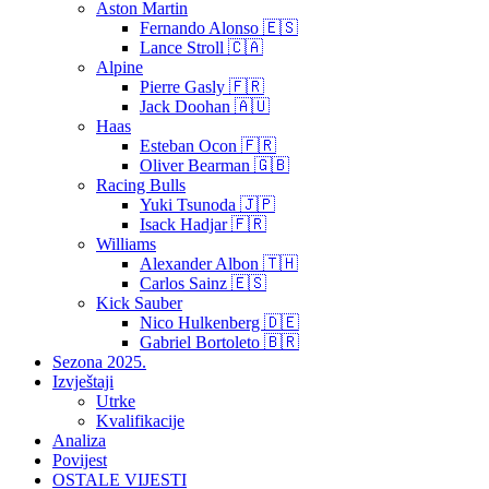
Aston Martin
Fernando Alonso 🇪🇸
Lance Stroll 🇨🇦
Alpine
Pierre Gasly 🇫🇷
Jack Doohan 🇦🇺
Haas
Esteban Ocon 🇫🇷
Oliver Bearman 🇬🇧
Racing Bulls
Yuki Tsunoda 🇯🇵
Isack Hadjar 🇫🇷
Williams
Alexander Albon 🇹🇭
Carlos Sainz 🇪🇸
Kick Sauber
Nico Hulkenberg 🇩🇪
Gabriel Bortoleto 🇧🇷
Sezona 2025.
Izvještaji
Utrke
Kvalifikacije
Analiza
Povijest
OSTALE VIJESTI