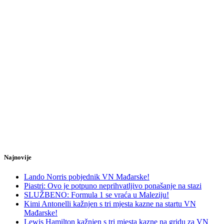
Najnovije
Lando Norris pobjednik VN Mađarske!
Piastri: Ovo je potpuno neprihvatljivo ponašanje na stazi
SLUŽBENO: Formula 1 se vraća u Maleziju!
Kimi Antonelli kažnjen s tri mjesta kazne na startu VN
Mađarske!
Lewis Hamilton kažnjen s tri mjesta kazne na gridu za VN