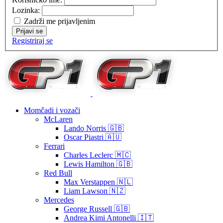
Lozinka:
Zadrži me prijavljenim
Prijavi se
Registriraj se
Momčadi i vozači
McLaren
Lando Norris 🇬🇧
Oscar Piastri 🇦🇺
Ferrari
Charles Leclerc 🇲🇨
Lewis Hamilton 🇬🇧
Red Bull
Max Verstappen 🇳🇱
Liam Lawson 🇳🇿
Mercedes
George Russell 🇬🇧
Andrea Kimi Antonelli 🇮🇹