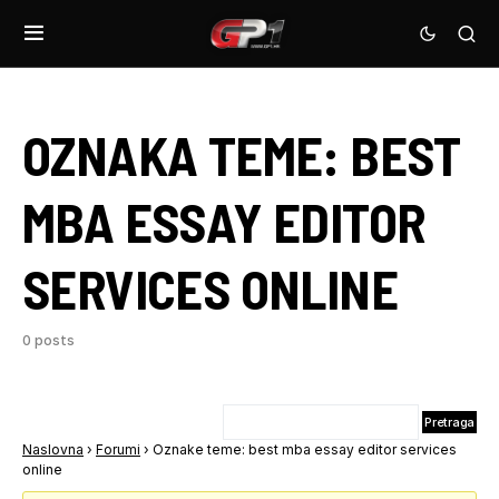
OZNAKA TEME:
BEST
MBA ESSAY EDITOR
SERVICES ONLINE
0 posts
Naslovna
›
Forumi
›
Oznake teme: best mba essay editor services
online