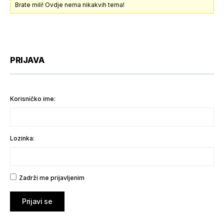
Brate mili! Ovdje nema nikakvih tema!
PRIJAVA
Korisničko ime:
Lozinka:
Zadrži me prijavljenim
Prijavi se