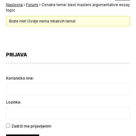
Naslovna
›
Forumi
›
Oznake teme: best masters argumentative essay
topic
Brate mili! Ovdje nema nikakvih tema!
PRIJAVA
Korisničko ime:
Lozinka:
Zadrži me prijavljenim