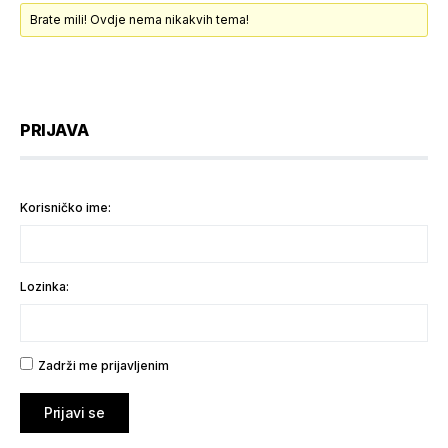
Brate mili! Ovdje nema nikakvih tema!
PRIJAVA
Korisničko ime:
Lozinka:
Zadrži me prijavljenim
Prijavi se