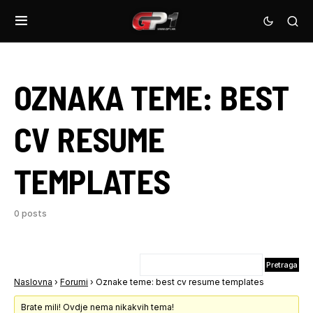
OZNAKA TEME:
BEST
CV RESUME
TEMPLATES
0 posts
Naslovna
›
Forumi
›
Oznake teme: best cv resume templates
Brate mili! Ovdje nema nikakvih tema!