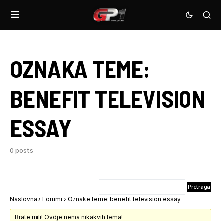
OZNAKA TEME:
BENEFIT TELEVISION
ESSAY
0 posts
Naslovna
›
Forumi
›
Oznake teme: benefit television essay
Brate mili! Ovdje nema nikakvih tema!