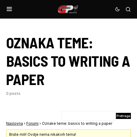
OZNAKA TEME:
BASICS TO WRITING A
PAPER
0 posts
Naslovna
›
Forumi
›
Oznake teme: basics to writing a paper
Brate mili! Ovdje nema nikakvih tema!