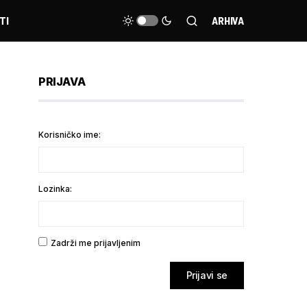
TI
ARHIVA
PRIJAVA
Korisničko ime:
Lozinka:
Zadrži me prijavljenim
Prijavi se