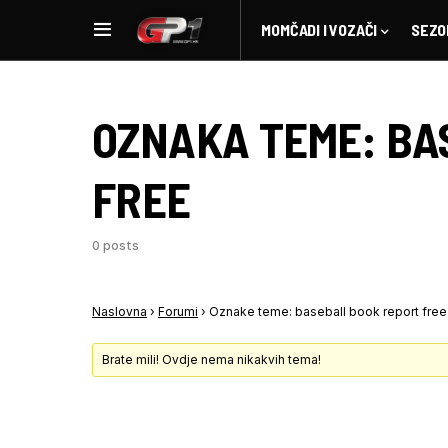
MOMČADI I VOZAČI
SEZO
OZNAKA TEME:
BA
FREE
0 posts
Naslovna
›
Forumi
›
Oznake teme: baseball book report free
Brate mili! Ovdje nema nikakvih tema!