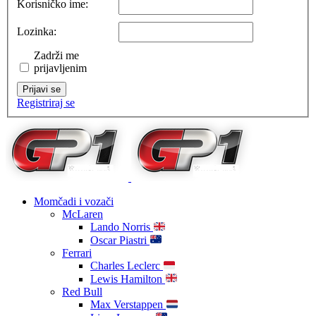
Korisničko ime:
Lozinka:
Zadrži me
prijavljenim
Prijavi se
Registriraj se
Momčadi i vozači
McLaren
Lando Norris
Oscar Piastri
Ferrari
Charles Leclerc
Lewis Hamilton
Red Bull
Max Verstappen