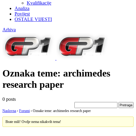
Kvalifikacije
Analiza
Povijest
OSTALE VIJESTI
Arhiva
Oznaka teme:
archimedes
research paper
0 posts
Naslovna
›
Forumi
›
Oznake teme: archimedes research paper
Brate mili! Ovdje nema nikakvih tema!