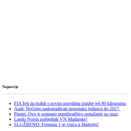
Najnovije
FIA želi da bolidi s novim pravilima izgube još 80 kilograma
Audi: Nećemo nadograđivati pogonsku jedinicu do 2027.
Piastri: Ovo je potpuno neprihvatljivo ponašanje na stazi
Lando Norris pobjednik VN Mađarske!
SLUŽBENO: Formula 1 se vraća u Maleziju!