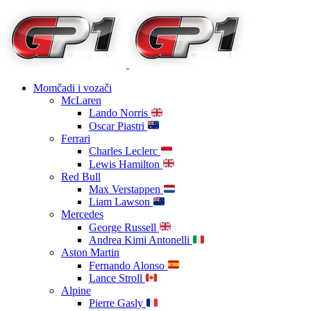
Momčadi i vozači
McLaren
Lando Norris
Oscar Piastri
Ferrari
Charles Leclerc
Lewis Hamilton
Red Bull
Max Verstappen
Liam Lawson
Mercedes
George Russell
Andrea Kimi Antonelli
Aston Martin
Fernando Alonso
Lance Stroll
Alpine
Pierre Gasly