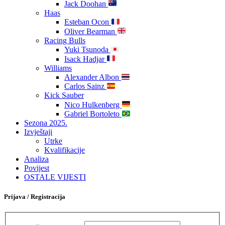
Jack Doohan
Haas
Esteban Ocon
Oliver Bearman
Racing Bulls
Yuki Tsunoda
Isack Hadjar
Williams
Alexander Albon
Carlos Sainz
Kick Sauber
Nico Hulkenberg
Gabriel Bortoleto
Sezona 2025.
Izvještaji
Utrke
Kvalifikacije
Analiza
Povijest
OSTALE VIJESTI
Prijava / Registracija