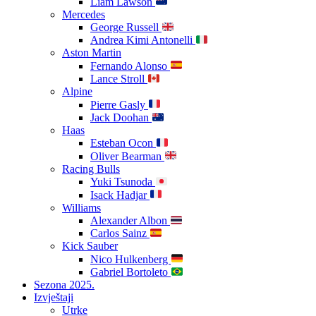
Liam Lawson
Mercedes
George Russell
Andrea Kimi Antonelli
Aston Martin
Fernando Alonso
Lance Stroll
Alpine
Pierre Gasly
Jack Doohan
Haas
Esteban Ocon
Oliver Bearman
Racing Bulls
Yuki Tsunoda
Isack Hadjar
Williams
Alexander Albon
Carlos Sainz
Kick Sauber
Nico Hulkenberg
Gabriel Bortoleto
Sezona 2025.
Izvještaji
Utrke