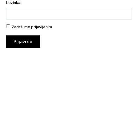
Lozinka:
Zadrži me prijavljenim
Prijavi se