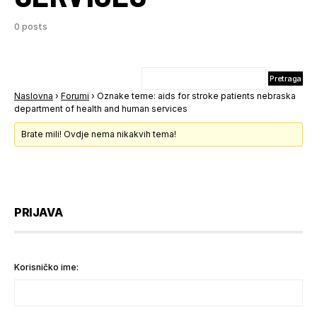
0 posts
Naslovna
›
Forumi
›
Oznake teme: aids for stroke patients nebraska
department of health and human services
Brate mili! Ovdje nema nikakvih tema!
PRIJAVA
Korisničko ime: