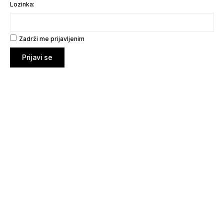
Lozinka:
Zadrži me prijavljenim
Prijavi se