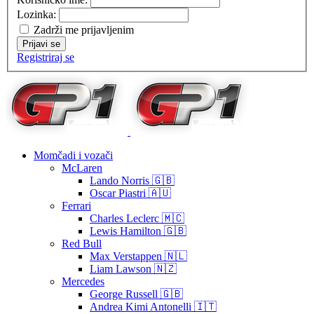
Lozinka:
Zadrži me prijavljenim
Prijavi se
Registriraj se
Momčadi i vozači
McLaren
Lando Norris 🇬🇧
Oscar Piastri 🇦🇺
Ferrari
Charles Leclerc 🇲🇨
Lewis Hamilton 🇬🇧
Red Bull
Max Verstappen 🇳🇱
Liam Lawson 🇳🇿
Mercedes
George Russell 🇬🇧
Andrea Kimi Antonelli 🇮🇹