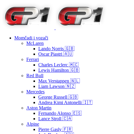
Momčadi i vozači
McLaren
Lando Norris 🇬🇧
Oscar Piastri 🇦🇺
Ferrari
Charles Leclerc 🇲🇨
Lewis Hamilton 🇬🇧
Red Bull
Max Verstappen 🇳🇱
Liam Lawson 🇳🇿
Mercedes
George Russell 🇬🇧
Andrea Kimi Antonelli 🇮🇹
Aston Martin
Fernando Alonso 🇪🇸
Lance Stroll 🇨🇦
Alpine
Pierre Gasly 🇫🇷