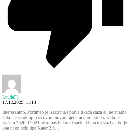
LaudaF1
17.12.2025. 11:13
Interesantno, Portimao je izazovna i prava trkaća staza ali ne znamo
kako će se uklopiti sa ovom novom generacijom bolida. Kako se
sjećam 2020. i 2021. nisu baš bili neki spektakli na toj stazi ali bolje
ona nego neki tipa Katar 2.0…