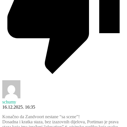
schumy
16.12.2025. 16:35
Konačno da Zandvoort nestane “sa scene”!
Dosadna i kratka staza, bez izazovnih dijelova, Portimao je prava
staza koja ima izraženi “elevation” tj. visinsku razliku koja svaku