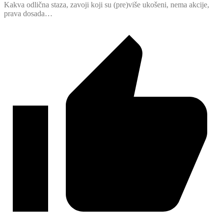
Kakva odlična staza, zavoji koji su (pre)više ukošeni, nema akcije,
prava dosada…