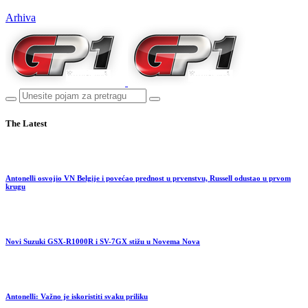
Arhiva
The Latest
Antonelli osvojio VN Belgije i povećao prednost u prvenstvu, Russell odustao u prvom
krugu
Novi Suzuki GSX-R1000R i SV-7GX stižu u Novema Nova
Antonelli: Važno je iskoristiti svaku priliku