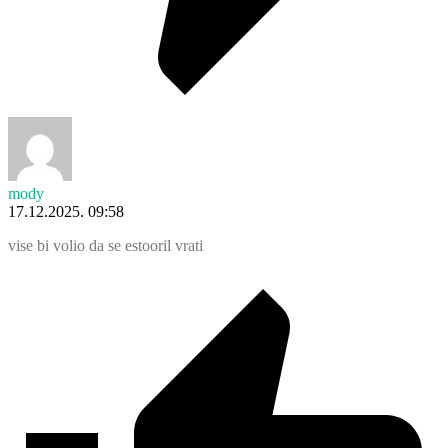
mody
17.12.2025. 09:58
vise bi volio da se estooril vrati