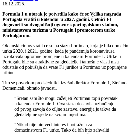
16.12.2025.
Formula 1 u utorak je potvrdila kako će se Velika nagrada
Portugala vratiti u kalendar u 2027. godini. Čelnici F1
dogovorili su dvogodišnji ugovor s portugalskom vladom,
ministarstvom turizma u Portugalu i promotorom utrke
Parkalgarom.
Oktanski cirkus vratit će se na stazu Portimao, koja je bila domaćin
utrka 2020. i 2021. godine, kada je pandemija koronavirusa
uzrokovala ogromne promjene u kalendaru Formule 1. Utrke u
Portugalu bile su atraktivne za gledatelje i tamošnje vlasti nisu
odustale od pokušaja da vrate F1 jurilice u Portimao uz popunjene
tribine.
Tim se povodom predsjednik i izvršni direktor Formule 1, Stefano
Domenicali, obratio javnosti.
“Sretan sam što mogu zaželjeti Portimau topli povratak
u kalendar Formule 1. Ova staza dostavlja uzbuđenje
od prvog zavoja do ciljne zastave, energija je takva da
gledatelji ne sjede na svojim mjestima.”
“Nikad nije bio veći interes i potražnja za
domaćinstvom F1 utrke. Tako da bih htio zahvaliti