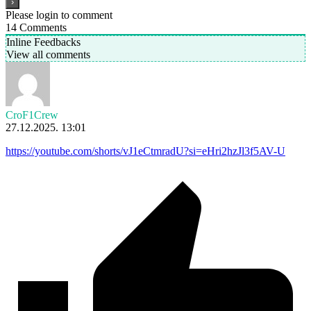
Please login to comment
14
Comments
Inline Feedbacks
View all comments
CroF1Crew
27.12.2025. 13:01
https://youtube.com/shorts/vJ1eCtmradU?si=eHri2hzJl3f5AV-U