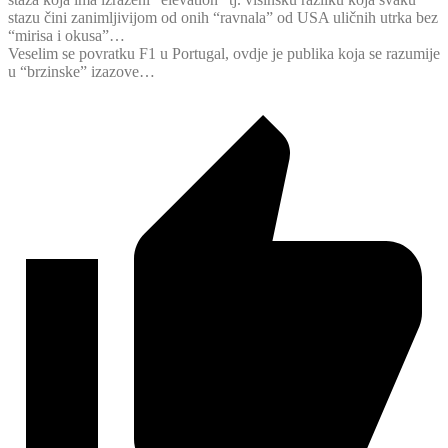
stazu čini zanimljivijom od onih “ravnala” od USA uličnih utrka bez
“mirisa i okusa”…
Veselim se povratku F1 u Portugal, ovdje je publika koja se razumije
u “brzinske” izazove…