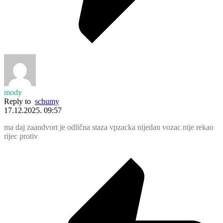
mody
Reply to
schumy
17.12.2025. 09:57
ma daj zaandvort je odlična staza vpzacka nijedan vozac nije rekao
rijec protiv