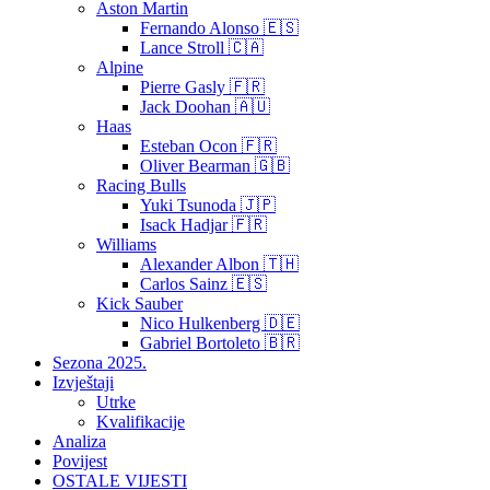
Aston Martin
Fernando Alonso 🇪🇸
Lance Stroll 🇨🇦
Alpine
Pierre Gasly 🇫🇷
Jack Doohan 🇦🇺
Haas
Esteban Ocon 🇫🇷
Oliver Bearman 🇬🇧
Racing Bulls
Yuki Tsunoda 🇯🇵
Isack Hadjar 🇫🇷
Williams
Alexander Albon 🇹🇭
Carlos Sainz 🇪🇸
Kick Sauber
Nico Hulkenberg 🇩🇪
Gabriel Bortoleto 🇧🇷
Sezona 2025.
Izvještaji
Utrke
Kvalifikacije
Analiza
Povijest
OSTALE VIJESTI