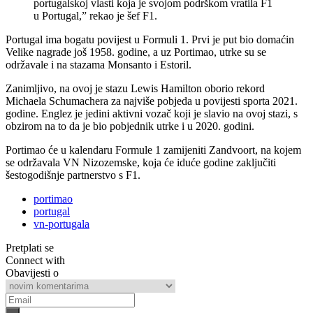
portugalskoj vlasti koja je svojom podrškom vratila F1
u Portugal,” rekao je šef F1.
Portugal ima bogatu povijest u Formuli 1. Prvi je put bio domaćin
Velike nagrade još 1958. godine, a uz Portimao, utrke su se
održavale i na stazama Monsanto i Estoril.
Zanimljivo, na ovoj je stazu Lewis Hamilton oborio rekord
Michaela Schumachera za najviše pobjeda u povijesti sporta 2021.
godine. Englez je jedini aktivni vozač koji je slavio na ovoj stazi, s
obzirom na to da je bio pobjednik utrke i u 2020. godini.
Portimao će u kalendaru Formule 1 zamijeniti Zandvoort, na kojem
se održavala VN Nizozemske, koja će iduće godine zaključiti
šestogodišnje partnerstvo s F1.
portimao
portugal
vn-portugala
Pretplati se
Connect with
Obavijesti o