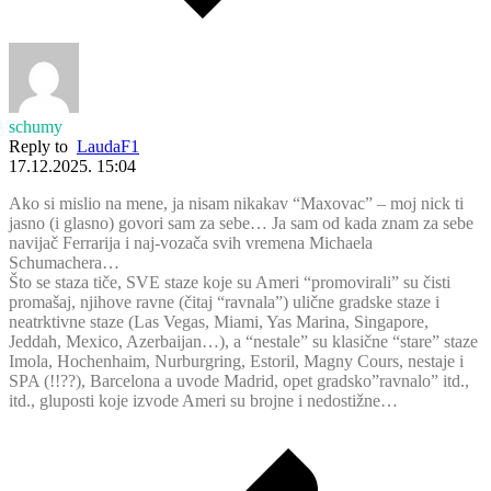
schumy
Reply to
LaudaF1
17.12.2025. 15:04
Ako si mislio na mene, ja nisam nikakav “Maxovac” – moj nick ti
jasno (i glasno) govori sam za sebe… Ja sam od kada znam za sebe
navijač Ferrarija i naj-vozača svih vremena Michaela
Schumachera…
Što se staza tiče, SVE staze koje su Ameri “promovirali” su čisti
promašaj, njihove ravne (čitaj “ravnala”) ulične gradske staze i
neatrktivne staze (Las Vegas, Miami, Yas Marina, Singapore,
Jeddah, Mexico, Azerbaijan…), a “nestale” su klasične “stare” staze
Imola, Hochenhaim, Nurburgring, Estoril, Magny Cours, nestaje i
SPA (!!??), Barcelona a uvode Madrid, opet gradsko”ravnalo” itd.,
itd., gluposti koje izvode Ameri su brojne i nedostižne…