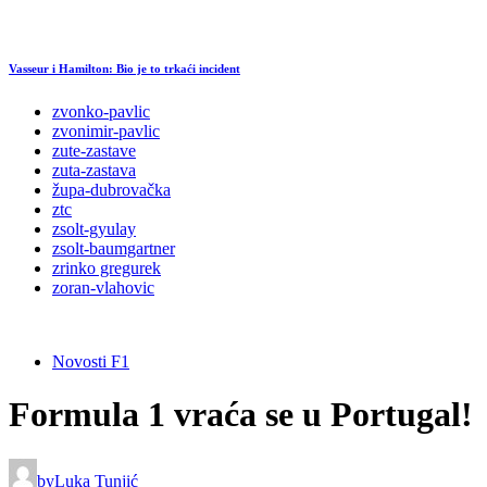
Vasseur i Hamilton: Bio je to trkaći incident
zvonko-pavlic
zvonimir-pavlic
zute-zastave
zuta-zastava
župa-dubrovačka
ztc
zsolt-gyulay
zsolt-baumgartner
zrinko gregurek
zoran-vlahovic
Novosti F1
Formula 1 vraća se u Portugal!
by
Luka Tunjić