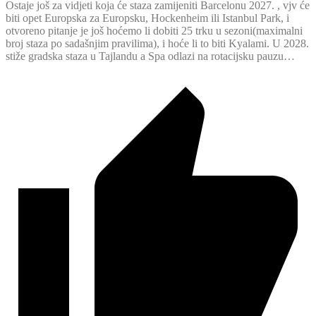
Ostaje još za vidjeti koja će staza zamijeniti Barcelonu 2027. , vjv će
biti opet Europska za Europsku, Hockenheim ili Istanbul Park, i
otvoreno pitanje je još hoćemo li dobiti 25 trku u sezoni(maximalni
broj staza po sadašnjim pravilima), i hoće li to biti Kyalami. U 2028.
stiže gradska staza u Tajlandu a Spa odlazi na rotacijsku pauzu…