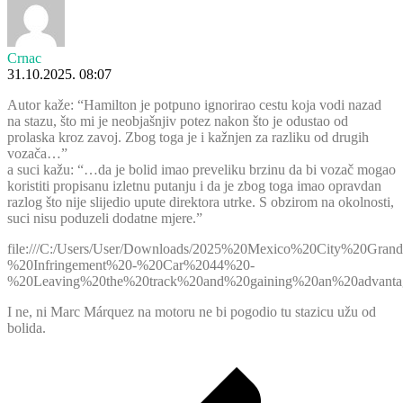
Crnac
31.10.2025. 08:07
Autor kaže: “Hamilton je potpuno ignorirao cestu koja vodi nazad
na stazu, što mi je neobjašnjiv potez nakon što je odustao od
prolaska kroz zavoj. Zbog toga je i kažnjen za razliku od drugih
vozača…”
a suci kažu: “…da je bolid imao preveliku brzinu da bi vozač mogao
koristiti propisanu izletnu putanju i da je zbog toga imao opravdan
razlog što nije slijedio upute direktora utrke. S obzirom na okolnosti,
suci nisu poduzeli dodatne mjere.”
file:///C:/Users/User/Downloads/2025%20Mexico%20City%20Gran
%20Infringement%20-%20Car%2044%20-
%20Leaving%20the%20track%20and%20gaining%20an%20advantag
I ne, ni Marc Márquez na motoru ne bi pogodio tu stazicu užu od
bolida.