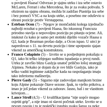
u povijesti Haasa! Odvezao je sjajnu utrku i iza sebe ostavio
McLaren, Ferrari i oba Mercedesa, što je za svaku pohvalu. S
obzirom na sjajnu obranu, možda bi zadržao Piastrija iza sebe
i bez pomoći VSC-a na kraju utrke, a posebno me oduševio u
obrani pozicije protiv Verstappena.
Esteban Ocon
(7) – Njegov je momčadski kolega izjednačio
najbolji rezultat u povijesti Haasa, što iskusnog Francuza
prirodno stavlja u nepovoljnu poziciju po pitanju ocjene. Ali,
istaknut ću kako je samo pet stotinki dijelilo vozače Haasa u
Q2, kada je Bearman prošao dalje, a Ocon ispao. U utrci je
napredovao s 11. na devetu poziciju i time upotpunio sjajan
vikend za američkog konstruktora.
Franco
Colapinto
(5) – Izvrtio se u posljednjem pokušaju u
Q1, iako bi teško izbjegao sudbinu ispadanja u prvoj rundi.
Utrku je završio blizu Gaslyja unatoč prilično lošoj strategiji
Alpinea. Nekako je dojam da je sve bliže Gaslyju, iako je
teško vaditi legitimne zaključke kada na raspolaganju imaju
tako inferiornu mašineriju.
Pierre Gasly
(5) – Sigurno nije zadovoljan manjkom brzine
koju Alpine pokazuje čitave sezone. Ipak, to vješto prikriva, a
imao je još jedan vikend za zaborav. Jasno, baš i ne vlastitom
krivnjom…
Lance Stroll
(4,5) – U kvalifikacijama “nije uopće mogao
osjetiti grip”, a nije imao ni slavni početak utrke. Izvrtio se u
prvom zavoju i tu je praktički izgubio svaku šansu za neke