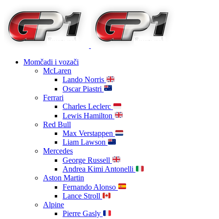
Momčadi i vozači
McLaren
Lando Norris
Oscar Piastri
Ferrari
Charles Leclerc
Lewis Hamilton
Red Bull
Max Verstappen
Liam Lawson
Mercedes
George Russell
Andrea Kimi Antonelli
Aston Martin
Fernando Alonso
Lance Stroll
Alpine
Pierre Gasly