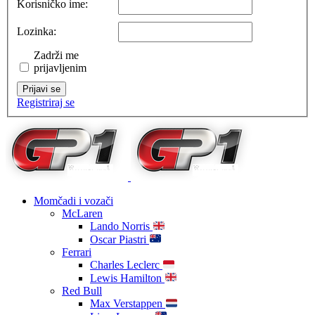
Korisničko ime:
Lozinka:
Zadrži me
prijavljenim
Prijavi se
Registriraj se
Momčadi i vozači
McLaren
Lando Norris
Oscar Piastri
Ferrari
Charles Leclerc
Lewis Hamilton
Red Bull
Max Verstappen