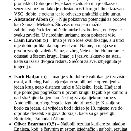
promaklo. Dobio je i dvije kazne zato što mu je otkazao
senzor za brzinu. Iako je odustao u 69. krugu i time izazvao
VSC, dobio je ocjenu jer je odvezao praktički cijelu utrku.
Alexander Albon
(5) – Nije pokazivao potencijal za bodove
kao Sainz u Meksiku. Štoviše, upao je u možda
zabrinjavajuću krizu od četiri utrke bez bodova, od čega je
svaku završio. U narednim utrkama mora pokazati više.
Liam Lawson
(x) – Imao je vrlo loše kvalifikacije, a u utrci
nije dobio priliku da popravi stvari. Naime, u njega se u
prvom zavoju zaletio Sainz, a zbog štete na bolidu morao je
odustati u šestom krugu. Imao je i jezivo iskustvo na stazi,
kada su izašla dvojica redara. Srećom za sve, izbjegnuta je
tragedija.
Isack Hadjar
(5) – Imao je vrlo dobre kvalifikacije i završio
osmi, a Racing Bullsi vjerojatno su bili bolje opremljeni za
jedan krug nego distancu utrke u Meksiku. Ipak, Hadjar si
nije pomogao pogreškom u prvom krugu. Izgubio je kontrolu
nad stražnjim krajem kod šestog zavoja tijekom borbe s
Antonellijem, zbog čega je izgubio tri pozicije. Kasnije se
borio za jedan, ali vrijedan bod i držao je 10. mjesto sve do
otprilike desetak krugova do kraja, kada su ga prestigli
Bortoleto, Tsunoda i Albon.
Oliver Bearman
(9,5) – Najbolji rezultat karijere za mladog
Engleza, koji je četvrtim mjestom izjednačio i najbolji rezultat