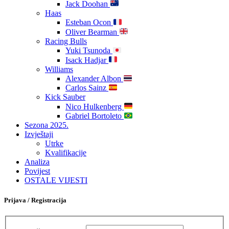
Jack Doohan
Haas
Esteban Ocon
Oliver Bearman
Racing Bulls
Yuki Tsunoda
Isack Hadjar
Williams
Alexander Albon
Carlos Sainz
Kick Sauber
Nico Hulkenberg
Gabriel Bortoleto
Sezona 2025.
Izvještaji
Utrke
Kvalifikacije
Analiza
Povijest
OSTALE VIJESTI
Prijava / Registracija