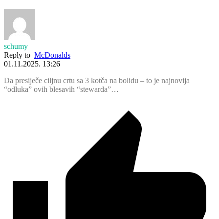
schumy
Reply to
McDonalds
01.11.2025. 13:26
Da presiječe ciljnu crtu sa 3 kotča na bolidu – to je najnovija
“odluka” ovih blesavih “stewarda”…