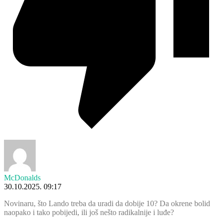
McDonalds
30.10.2025. 09:17
Novinaru, što Lando treba da uradi da dobije 10? Da okrene bolid
naopako i tako pobijedi, ili još nešto radikalnije i luđe?