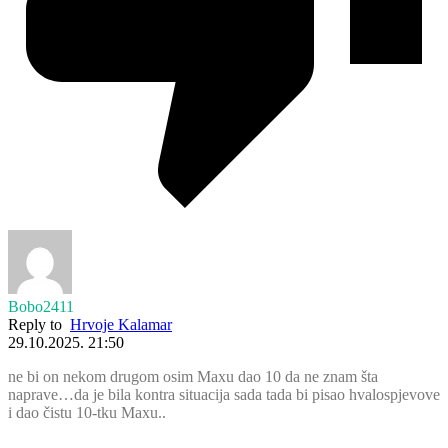
Bobo2411
Reply to
Hrvoje Kalamar
29.10.2025. 21:50
ne bi on nekom drugom osim Maxu dao 10 da ne znam šta
naprave…da je bila kontra situacija sada tada bi pisao hvalospjevove
i dao čistu 10-tku Maxu..