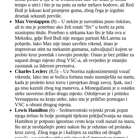
tempo u utrci i bio je na putu za neke mršave bodove, ali Red
Bull je kiksao kod promjene guma, zbog čega je izgubio
desetak sekundi previše.
Max
Verstappen
(8) – U nekim je navratima puno riskirao,
ali to mu je potrebno ako želi ostati “živ” u borbi za petu
uzastopnu titulu. Posebno u utrkama kao što je bila ova u
Meksiku, gdje Red Bull nije mogao parirati McLarenu za
pobjedu. Iako Max nije imao savršen vikend, imao je
impresivan stint na mekanim gumama, zahvaljujući kojem se
probio kroz poredak i osvojio postolje. Ostao je bez prilike za
napasti drugo mjesto zbog VSC-a, ali svejedno je smanjio
zaostatak za liderom prvenstva.
Charles Leclerc
(8,5) – Uz Norrisa najkonzistentniji vozač
vikenda. Iako mu se božica fortuna malo nasmiješila na startu,
kada je proletio kroz travu i presjekao drugi zavoj. Ipak, suci
ga nisu kaznili zbog tog manevra, a Monegažanin je u ostatku
utrke suvereno držao drugo mjesto. Odolijevao je i pritisku
Verstappena na kraju utrke, iako mu je prilično pomogao i
VSC u obrani drugog mjesta.
Lewis Hamilton
(6) – Sedmerostruki svjetski prvak poput
njega trebao bi bolje postupiti tijekom priključivanja na stazu.
Hamilton je potpuno ignorirao cestu koja vodi nazad na stazu,
što mi je neobjašnjiv potez nakon što je odustao od prolaska
kroz zavoj. Zbog toga je i kažnjen za razliku od drugih
vozača, a u ostatku utrke nije imao baš impresivan tempo i