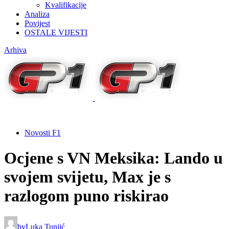
Kvalifikacije
Analiza
Povijest
OSTALE VIJESTI
Arhiva
Novosti F1
Ocjene s VN Meksika: Lando u
svojem svijetu, Max je s
razlogom puno riskirao
by
Luka Tunjić