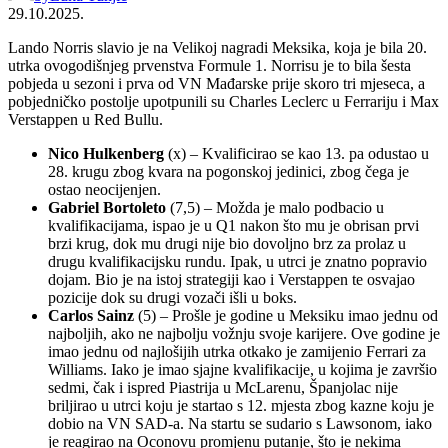
29.10.2025.
Lando Norris slavio je na Velikoj nagradi Meksika, koja je bila 20.
utrka ovogodišnjeg prvenstva Formule 1. Norrisu je to bila šesta
pobjeda u sezoni i prva od VN Mađarske prije skoro tri mjeseca, a
pobjedničko postolje upotpunili su Charles Leclerc u Ferrariju i Max
Verstappen u Red Bullu.
Nico Hulkenberg
(x) – Kvalificirao se kao 13. pa odustao u
28. krugu zbog kvara na pogonskoj jedinici, zbog čega je
ostao neocijenjen.
Gabriel Bortoleto
(7,5) – Možda je malo podbacio u
kvalifikacijama, ispao je u Q1 nakon što mu je obrisan prvi
brzi krug, dok mu drugi nije bio dovoljno brz za prolaz u
drugu kvalifikacijsku rundu. Ipak, u utrci je znatno popravio
dojam. Bio je na istoj strategiji kao i Verstappen te osvajao
pozicije dok su drugi vozači išli u boks.
Carlos Sainz
(5) – Prošle je godine u Meksiku imao jednu od
najboljih, ako ne najbolju vožnju svoje karijere. Ove godine je
imao jednu od najlošijih utrka otkako je zamijenio Ferrari za
Williams. Iako je imao sjajne kvalifikacije, u kojima je završio
sedmi, čak i ispred Piastrija u McLarenu, Španjolac nije
briljirao u utrci koju je startao s 12. mjesta zbog kazne koju je
dobio na VN SAD-a. Na startu se sudario s Lawsonom, iako
je reagirao na Oconovu promjenu putanje, što je nekima