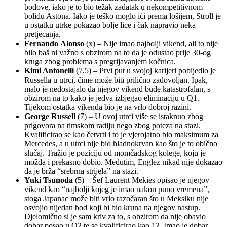
bodove, iako je to bio težak zadatak u nekompetitivnom
bolidu Astona. Iako je teško moglo ići prema lošijem, Stroll je
u ostatku utrke pokazao bolje lice i čak napravio neka
pretjecanja.
Fernando
Alonso
(x) – Nije imao najbolji vikend, ali to nije
bilo baš ni važno s obzirom na to da je odustao prije 30-og
kruga zbog problema s pregrijavanjem kočnica.
Kimi Antonelli
(7,5) – Prvi put u svojoj karijeri pobijedio je
Russella u utrci, čime može biti prilično zadovoljan. Ipak,
malo je nedostajalo da njegov vikend bude katastrofalan, s
obzirom na to kako je jedva izbjegao eliminaciju u Q1.
Tijekom ostatka vikenda bio je na vrlo dobroj razini.
George Russell
(7) – U ovoj utrci više se istaknuo zbog
prigovora na timskom radiju nego zbog poteza na stazi.
Kvalificirao se kao četvrti i to je vjerojatno bio maksimum za
Mercedes, a u utrci nije bio hladnokrvan kao što je to obično
slučaj. Tražio je poziciju od momčadskog kolege, koju je
možda i prekasno dobio. Međutim, Englez nikad nije dokazao
da je brža “srebrna strijela” na stazi.
Yuki Tsunoda
(5) – Šef Laurent Mekies opisao je njegov
vikend kao “najbolji kojeg je imao nakon puno vremena”,
stoga Japanac može biti vrlo razočaran što u Meksiku nije
osvojio nijedan bod koji bi bio kruna na njegov nastup.
Djelomično si je sam kriv za to, s obzirom da nije obavio
dobar posao u Q2 te se kvalificirao kao 12. Imao je dobar