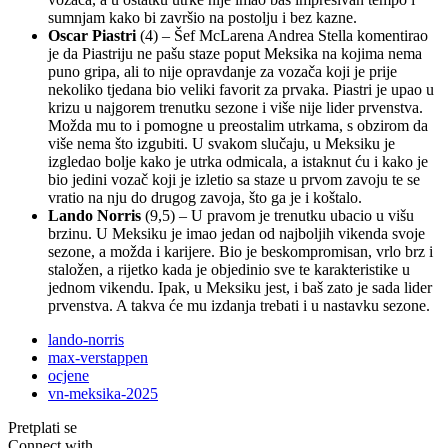
sumnjam kako bi završio na postolju i bez kazne.
Oscar Piastri
(4) – Šef McLarena Andrea Stella komentirao
je da Piastriju ne pašu staze poput Meksika na kojima nema
puno gripa, ali to nije opravdanje za vozača koji je prije
nekoliko tjedana bio veliki favorit za prvaka. Piastri je upao u
krizu u najgorem trenutku sezone i više nije lider prvenstva.
Možda mu to i pomogne u preostalim utrkama, s obzirom da
više nema što izgubiti. U svakom slučaju, u Meksiku je
izgledao bolje kako je utrka odmicala, a istaknut ću i kako je
bio jedini vozač koji je izletio sa staze u prvom zavoju te se
vratio na nju do drugog zavoja, što ga je i koštalo.
Lando
Norris
(9,5) – U pravom je trenutku ubacio u višu
brzinu. U Meksiku je imao jedan od najboljih vikenda svoje
sezone, a možda i karijere. Bio je beskompromisan, vrlo brz i
staložen, a rijetko kada je objedinio sve te karakteristike u
jednom vikendu. Ipak, u Meksiku jest, i baš zato je sada lider
prvenstva. A takva će mu izdanja trebati i u nastavku sezone.
lando-norris
max-verstappen
ocjene
vn-meksika-2025
Pretplati se
Connect with