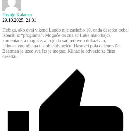
Hrvoje Kalamar
29.10.2025. 21:31
Hebiga, ako ovaj vikend Lando nije zaslužio 10, onda desetku treba
izbaciti iz “programa”. Moguće da znalac Luka malo hajca
komentare, a moguće, a to je do sad redovno dokazivao,
jednostavno nije na ti s objektivnošću. Hasovci pola ocjene više.
Bearman je uzeo sve što je mogao. Klinac je odvozio za čistu
desetku.