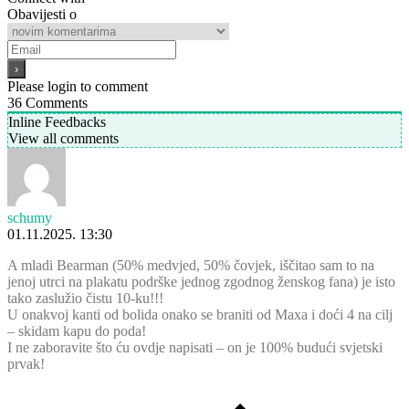
Obavijesti o
Please login to comment
36
Comments
Inline Feedbacks
View all comments
schumy
01.11.2025. 13:30
A mladi Bearman (50% medvjed, 50% čovjek, iščitao sam to na
jenoj utrci na plakatu podrške jednog zgodnog ženskog fana) je isto
tako zaslužio čistu 10-ku!!!
U onakvoj kanti od bolida onako se braniti od Maxa i doći 4 na cilj
– skidam kapu do poda!
I ne zaboravite što ću ovdje napisati – on je 100% budući svjetski
prvak!