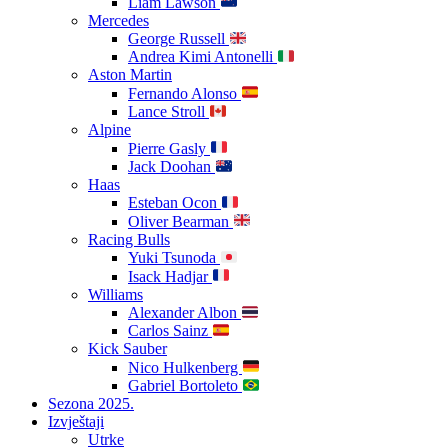
Liam Lawson
Mercedes
George Russell
Andrea Kimi Antonelli
Aston Martin
Fernando Alonso
Lance Stroll
Alpine
Pierre Gasly
Jack Doohan
Haas
Esteban Ocon
Oliver Bearman
Racing Bulls
Yuki Tsunoda
Isack Hadjar
Williams
Alexander Albon
Carlos Sainz
Kick Sauber
Nico Hulkenberg
Gabriel Bortoleto
Sezona 2025.
Izvještaji
Utrke