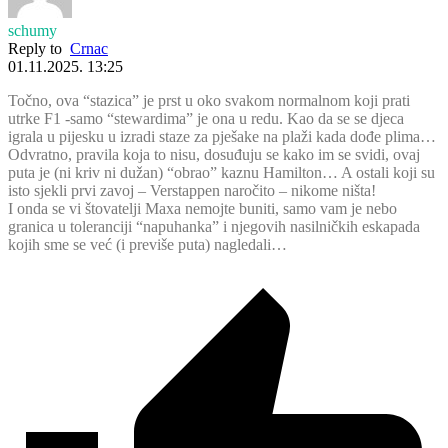
schumy
Reply to
Crnac
01.11.2025. 13:25
Točno, ova “stazica” je prst u oko svakom normalnom koji prati
utrke F1 -samo “stewardima” je ona u redu. Kao da se se djeca
igrala u pijesku u izradi staze za pješake na plaži kada dođe plima…
Odvratno, pravila koja to nisu, dosuđuju se kako im se svidi, ovaj
puta je (ni kriv ni dužan) “obrao” kaznu Hamilton… A ostali koji su
isto sjekli prvi zavoj – Verstappen naročito – nikome ništa!
I onda se vi štovatelji Maxa nemojte buniti, samo vam je nebo
granica u toleranciji “napuhanka” i njegovih nasilničkih eskapada
kojih sme se već (i previše puta) nagledali…