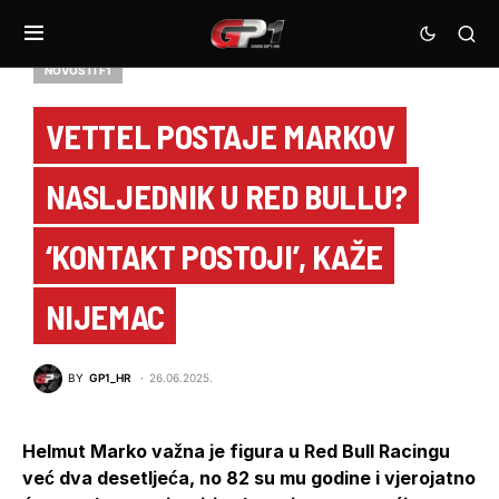
NOVOSTI F1
VETTEL POSTAJE MARKOV
NASLJEDNIK U RED BULLU?
‘KONTAKT POSTOJI’, KAŽE
NIJEMAC
BY
GP1_HR
26.06.2025.
Helmut Marko važna je figura u Red Bull Racingu
već dva desetljeća, no 82 su mu godine i vjerojatno