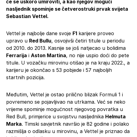
će se uskoro umiroviti, a kao njegov mogući
nasljednik spominje se četverostruki prvak svijeta
Sebastian Vettel.
Vettel je najbolje dane svoje
F1
karijere proveo
upravo u
Red Bullu
, osvojivši četiri titule u periodu
od 2010. do 2013. Kasnije se još natjecao u bolidima
Ferrarija
i
Aston Martina
, no nije uspio doći do pete
titule. U vozačku mirovinu otišao je na kraju 2022., a
karijeru je okončao s 53 pobjede i 57 najboljih
startnih pozicija.
Međutim, Vettel je ostao prilično blizak Formuli 1 i
povremeno se pojavljivao na utrkama. Već se neko
vrijeme spominje mogućnost njegovog povratka u
Red Bull, primjerice u svojstvu nasljednika
Helmuta
Marka
. Timski savjetnik navršio je 82 godine i polako
razmišlja o odlasku u mirovinu, a Vettel je priznao da