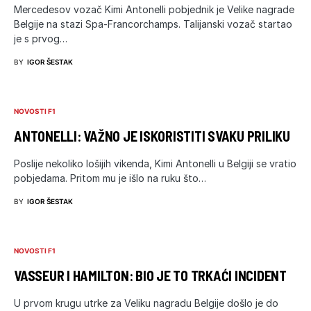
Mercedesov vozač Kimi Antonelli pobjednik je Velike nagrade
Belgije na stazi Spa-Francorchamps. Talijanski vozač startao
je s prvog…
BY
IGOR ŠESTAK
NOVOSTI F1
ANTONELLI: VAŽNO JE ISKORISTITI SVAKU PRILIKU
Poslije nekoliko lošijih vikenda, Kimi Antonelli u Belgiji se vratio
pobjedama. Pritom mu je išlo na ruku što…
BY
IGOR ŠESTAK
NOVOSTI F1
VASSEUR I HAMILTON: BIO JE TO TRKAĆI INCIDENT
U prvom krugu utrke za Veliku nagradu Belgije došlo je do