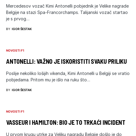
Mercedesov vozač Kimi Antonelli pobjednik je Velike nagrade
Belgije na stazi Spa-Francorchamps. Talijanski vozač startao
je s prvog…
BY
IGOR ŠESTAK
NOVOSTI F1
ANTONELLI: VAŽNO JE ISKORISTITI SVAKU PRILIKU
Poslije nekoliko lošijih vikenda, Kimi Antonelli u Belgiji se vratio
pobjedama. Pritom mu je išlo na ruku što…
BY
IGOR ŠESTAK
NOVOSTI F1
VASSEUR I HAMILTON: BIO JE TO TRKAĆI INCIDENT
U prvom krugu utrke za Veliku nagradu Belgije došlo je do