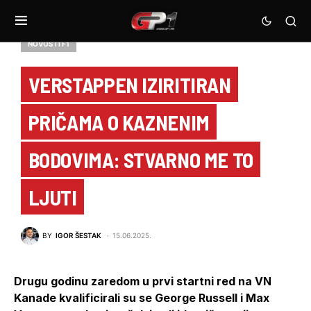
NOVOSTI F1
VERSTAPPEN IZIRITIRAN
PRIČAMA O KAZNENIM
BODOVIMA: STVARNO ME TO
LJUTI
BY
IGOR ŠESTAK
15.06.2025.
Drugu godinu zaredom u prvi startni red na VN
Kanade kvalificirali su se George Russell i Max