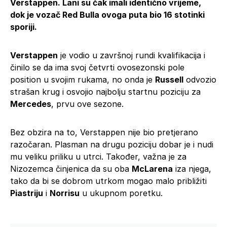
Verstappen. Lani su čak imali identično vrijeme,
dok je vozač Red Bulla ovoga puta bio 16 stotinki
sporiji.
Verstappen
je vodio u završnoj rundi kvalifikacija i
činilo se da ima svoj četvrti ovosezonski pole
position u svojim rukama, no onda je
Russell
odvozio
strašan krug i osvojio najbolju startnu poziciju za
Mercedes
, prvu ove sezone.
Bez obzira na to, Verstappen nije bio pretjerano
razočaran. Plasman na drugu poziciju dobar je i nudi
mu veliku priliku u utrci. Također, važna je za
Nizozemca činjenica da su oba
McLarena
iza njega,
tako da bi se dobrom utrkom mogao malo približiti
Piastriju
i
Norrisu
u ukupnom poretku.