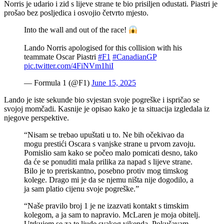
Norris je udario i zid s lijeve strane te bio prisiljen odustati. Piastri je
prošao bez posljedica i osvojio četvrto mjesto.
Into the wall and out of the race!
Lando Norris apologised for this collision with his
teammate Oscar Piastri
#F1
#CanadianGP
pic.twitter.com/4FiNVm1hiI
— Formula 1 (@F1)
June 15, 2025
Lando je iste sekunde bio svjestan svoje pogreške i ispričao se
svojoj momčadi. Kasnije je opisao kako je ta situacija izgledala iz
njegove perspektive.
“Nisam se trebao upuštati u to. Ne bih očekivao da
mogu prestići Oscara s vanjske strane u prvom zavoju.
Pomislio sam kako se počeo malo pomicati desno, tako
da će se ponuditi mala prilika za napad s lijeve strane.
Bilo je to preriskantno, posebno protiv mog timskog
kolege. Drago mi je da se njemu ništa nije dogodilo, a
ja sam platio cijenu svoje pogreške.”
“Naše pravilo broj 1 je ne izazvati kontakt s timskim
kolegom, a ja sam to napravio. McLaren je moja obitelj.
Utrkujem se za te ljude svakog vikenda. Pokušavam