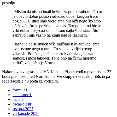
postolju.
“Mislim da nismo imali brzinu za pole u subotu. Oscar
je obavio dobar posao i odvozio dobar krug za treću
poziciju. U utrci smo vjerojatno bili brži nego što smo
očekivali, što je pozitivno za nas. Tempo u utrci bio je
vrlo dobar i osjećao sam da sam najbrži na stazi. Što
zapravo i nije važno na kraju kad se razbijem.”
“Jasno je da se uvijek više mučimo u kvalifikacijama
ove sezone nego u utrci. To se opet vidjelo ovog
vikenda. Prilično je očito da su kvalifikacije naša
slabost, i moja također. To je ono na čemu moramo
raditi”, zaključio je Norris.
Nakon ovakvog raspleta VN Kanade Piastri vodi u prvenstvu s 22
boda prednosti pred Norrisom, a
Verstappen
se malo približio pa
sada zaostaje 43 boda za vodećim.
formula1
lando-norris
mclaren
oscar-piastri
sezona-2025
vn-kanade-2025