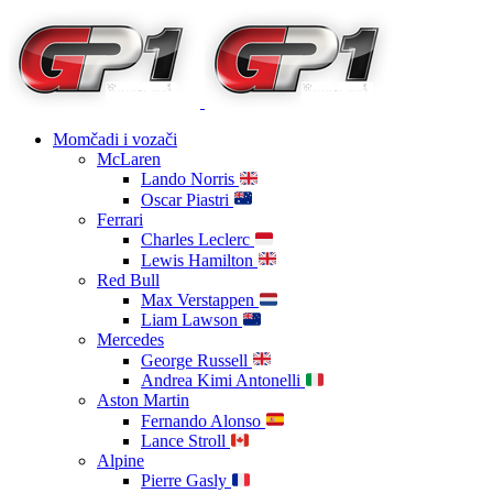
Momčadi i vozači
McLaren
Lando Norris
Oscar Piastri
Ferrari
Charles Leclerc
Lewis Hamilton
Red Bull
Max Verstappen
Liam Lawson
Mercedes
George Russell
Andrea Kimi Antonelli
Aston Martin
Fernando Alonso
Lance Stroll
Alpine
Pierre Gasly