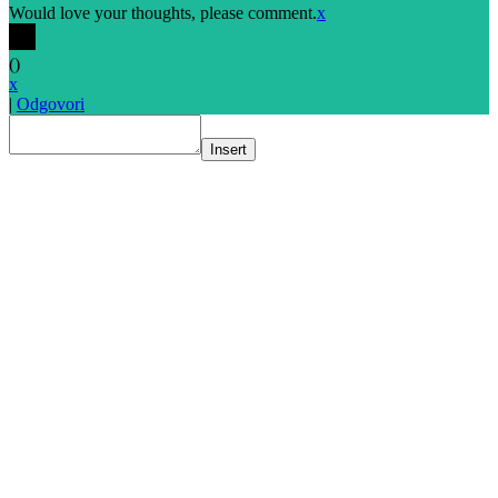
Would love your thoughts, please comment.
x
(
)
x
|
Odgovori
Insert