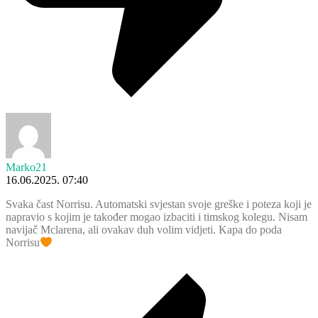
Marko21
16.06.2025. 07:40
Svaka čast Norrisu. Automatski svjestan svoje greške i poteza koji je
napravio s kojim je također mogao izbaciti i timskog kolegu. Nisam
navijač Mclarena, ali ovakav duh volim vidjeti. Kapa do poda
Norrisu