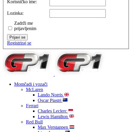
Korisničko ime:
Lozinka:
Zadrži me
prijavljenim
Prijavi se
Registriraj se
Momčadi i vozači
McLaren
Lando Norris
Oscar Piastri
Ferrari
Charles Leclerc
Lewis Hamilton
Red Bull
Max Verstappen