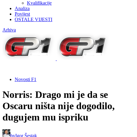
Kvalifikacije
Analiza
Povijest
OSTALE VIJESTI
Arhiva
Novosti F1
Norris: Drago mi je da se
Oscaru ništa nije dogodilo,
dugujem mu ispriku
by
Igor Šestak