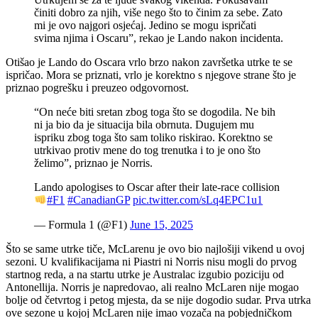
činiti dobro za njih, više nego što to činim za sebe. Zato
mi je ovo najgori osjećaj. Jedino se mogu ispričati
svima njima i Oscaru”, rekao je Lando nakon incidenta.
Otišao je Lando do Oscara vrlo brzo nakon završetka utrke te se
ispričao. Mora se priznati, vrlo je korektno s njegove strane što je
priznao pogrešku i preuzeo odgovornost.
“On neće biti sretan zbog toga što se dogodila. Ne bih
ni ja bio da je situacija bila obrnuta. Dugujem mu
ispriku zbog toga što sam toliko riskirao. Korektno se
utrkivao protiv mene do tog trenutka i to je ono što
želimo”, priznao je Norris.
Lando apologises to Oscar after their late-race collision
#F1
#CanadianGP
pic.twitter.com/sLq4EPC1u1
— Formula 1 (@F1)
June 15, 2025
Što se same utrke tiče, McLarenu je ovo bio najlošiji vikend u ovoj
sezoni. U kvalifikacijama ni Piastri ni Norris nisu mogli do prvog
startnog reda, a na startu utrke je Australac izgubio poziciju od
Antonellija. Norris je napredovao, ali realno McLaren nije mogao
bolje od četvrtog i petog mjesta, da se nije dogodio sudar. Prva utrka
ove sezone u kojoj McLaren nije imao vozača na pobjedničkom