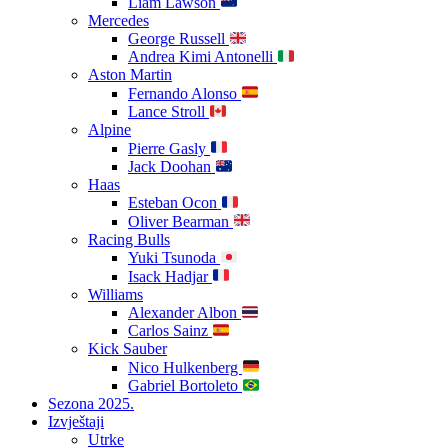
Liam Lawson
Mercedes
George Russell
Andrea Kimi Antonelli
Aston Martin
Fernando Alonso
Lance Stroll
Alpine
Pierre Gasly
Jack Doohan
Haas
Esteban Ocon
Oliver Bearman
Racing Bulls
Yuki Tsunoda
Isack Hadjar
Williams
Alexander Albon
Carlos Sainz
Kick Sauber
Nico Hulkenberg
Gabriel Bortoleto
Sezona 2025.
Izvještaji
Utrke