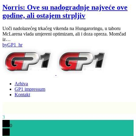
Norris: Ove su nadogradnje najveće ove
godine, ali ostajem strpljiv
Uoči nadolazećeg trkaćeg vikenda na Hungaroringu, u taboru
McLarena vlada umjereni optimizam, ali i doza opreza. Momčad
iz…
by
GP1_hr
Arhiva
GP1 impressum
Kontakt
3
0