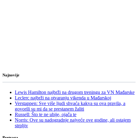
Najnovije
Lewis Hamilton najbrži na drugom treningu za VN Mađarske
Leclerc najbrži na otvaranju vikenda u Mađarskoj
Verstappen: Sve više ljudi shvaća kakva su ova pravila, a
govorili su mi da se prestanem žaliti
Russell: Što te ne ubije, ojača te
Norris: Ove su nadogradnje najveće ove godine, ali ostajem
strpljiv
Pretraga