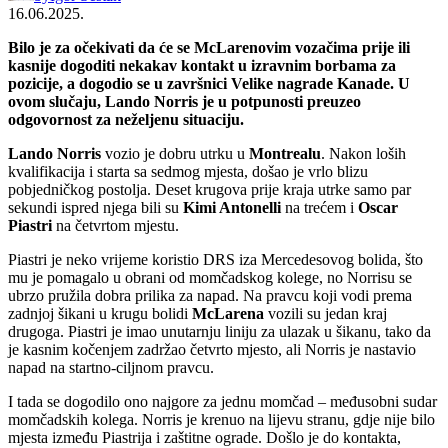
16.06.2025.
Bilo je za očekivati da će se McLarenovim vozačima prije ili
kasnije dogoditi nekakav kontakt u izravnim borbama za
pozicije, a dogodio se u završnici Velike nagrade Kanade. U
ovom slučaju, Lando Norris je u potpunosti preuzeo
odgovornost za neželjenu situaciju.
Lando Norris
vozio je dobru utrku u
Montrealu
. Nakon loših
kvalifikacija i starta sa sedmog mjesta, došao je vrlo blizu
pobjedničkog postolja. Deset krugova prije kraja utrke samo par
sekundi ispred njega bili su
Kimi Antonelli
na trećem i
Oscar
Piastri
na četvrtom mjestu.
Piastri je neko vrijeme koristio DRS iza Mercedesovog bolida, što
mu je pomagalo u obrani od momčadskog kolege, no Norrisu se
ubrzo pružila dobra prilika za napad. Na pravcu koji vodi prema
zadnjoj šikani u krugu bolidi
McLarena
vozili su jedan kraj
drugoga. Piastri je imao unutarnju liniju za ulazak u šikanu, tako da
je kasnim kočenjem zadržao četvrto mjesto, ali Norris je nastavio
napad na startno-ciljnom pravcu.
I tada se dogodilo ono najgore za jednu momčad – međusobni sudar
momčadskih kolega. Norris je krenuo na lijevu stranu, gdje nije bilo
mjesta između Piastrija i zaštitne ograde. Došlo je do kontakta,