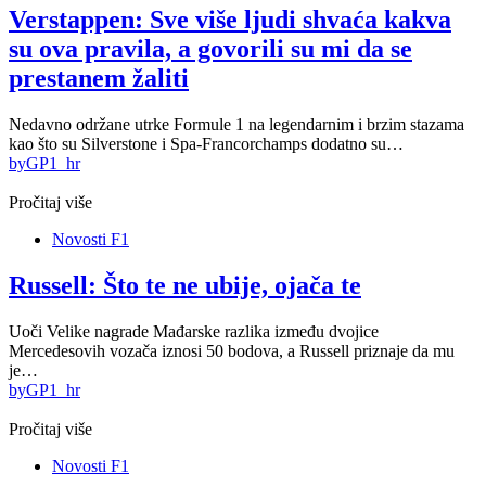
Verstappen: Sve više ljudi shvaća kakva
su ova pravila, a govorili su mi da se
prestanem žaliti
Nedavno održane utrke Formule 1 na legendarnim i brzim stazama
kao što su Silverstone i Spa-Francorchamps dodatno su…
by
GP1_hr
Pročitaj više
Novosti F1
Russell: Što te ne ubije, ojača te
Uoči Velike nagrade Mađarske razlika između dvojice
Mercedesovih vozača iznosi 50 bodova, a Russell priznaje da mu
je…
by
GP1_hr
Pročitaj više
Novosti F1