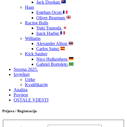
Jack Doohan
Haas
Esteban Ocon
Oliver Bearman
Racing Bulls
Yuki Tsunoda
Isack Hadjar
Williams
Alexander Albon
Carlos Sainz
Kick Sauber
Nico Hulkenberg
Gabriel Bortoleto
Sezona 2025.
Izvještaji
Utrke
Kvalifikacije
Analiza
Povijest
OSTALE VIJESTI
Prijava / Registracija