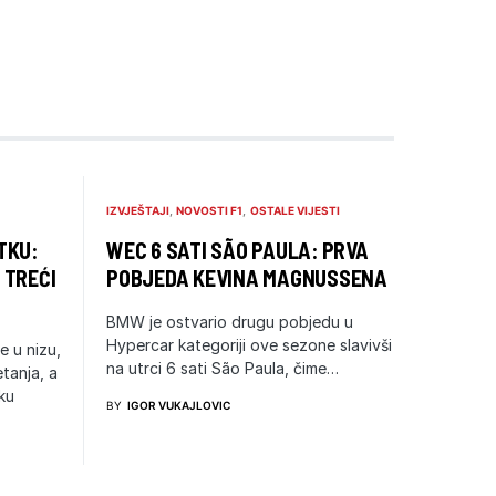
IZVJEŠTAJI
NOVOSTI F1
OSTALE VIJESTI
TKU:
WEC 6 SATI SÃO PAULA: PRVA
 TREĆI
POBJEDA KEVINA MAGNUSSENA
BMW je ostvario drugu pobjedu u
Hypercar kategoriji ove sezone slavivši
e u nizu,
na utrci 6 sati São Paula, čime…
etanja, a
ku
BY
IGOR VUKAJLOVIC