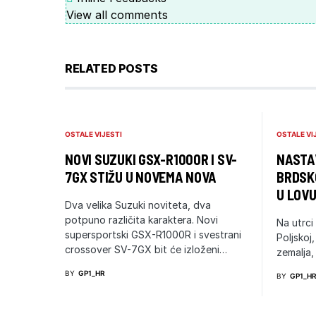
View all comments
RELATED POSTS
OSTALE VIJESTI
OSTALE VI
NOVI SUZUKI GSX-R1000R I SV-
NASTA
7GX STIŽU U NOVEMA NOVA
BRDSK
U LOV
Dva velika Suzuki noviteta, dva
potpuno različita karaktera. Novi
Na utrci
supersportski GSX-R1000R i svestrani
Poljskoj
crossover SV-7GX bit će izloženi…
zemalja
BY
GP1_HR
BY
GP1_H