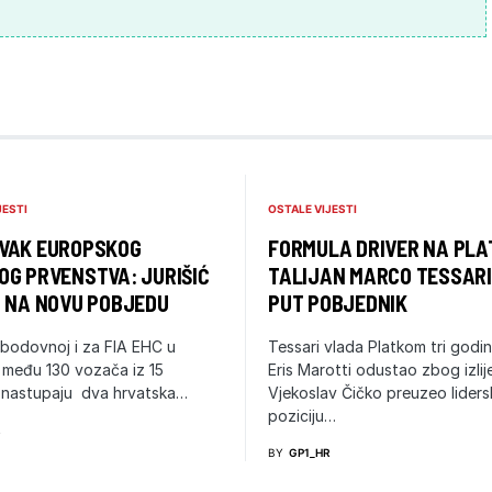
JESTI
OSTALE VIJESTI
VAK EUROPSKOG
FORMULA DRIVER NA PLA
OG PRVENSTVA: JURIŠIĆ
TALIJAN MARCO TESSARI
U NA NOVU POBJEDU
PUT POBJEDNIK
 bodovnoj i za FIA EHC u
Tessari vlada Platkom tri godin
, među 130 vozača iz 15
Eris Marotti odustao zbog izlij
, nastupaju dva hrvatska…
Vjekoslav Čičko preuzeo liders
poziciju…
R
BY
GP1_HR