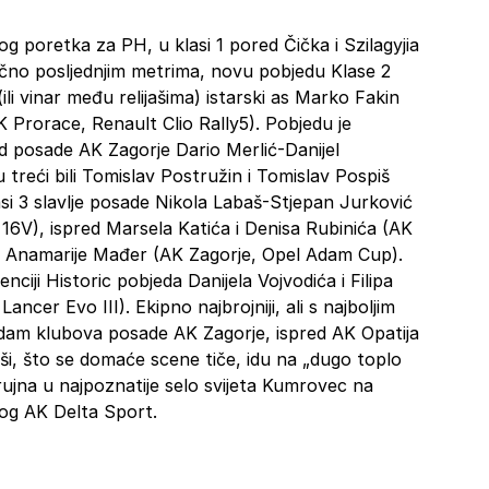
og poretka za PH, u klasi 1 pored Čička i Szilagyjia
ktično posljednjim metrima, novu pobjedu Klase 2
(ili vinar među relijašima) istarski as Marko Fakin
Prorace, Renault Clio Rally5). Pobjedu je
d posade AK Zagorje Dario Merlić-Danijel
 treći bili Tomislav Postružin i Tomislav Pospiš
si 3 slavlje posade Nikola Labaš-Stjepan Jurković
16V), ispred Marsela Katića i Denisa Rubinića (AK
 i Anamarije Mađer (AK Zagorje, Opel Adam Cup).
renciji Historic pobjeda Danijela Vojvodića i Filipa
ncer Evo III). Ekipno najbrojniji, ali s najboljim
am klubova posade AK Zagorje, ispred AK Opatija
ši, što se domaće scene tiče, idu na „dugo toplo
6.rujna u najpoznatije selo svijeta Kumrovec na
kog AK Delta Sport.