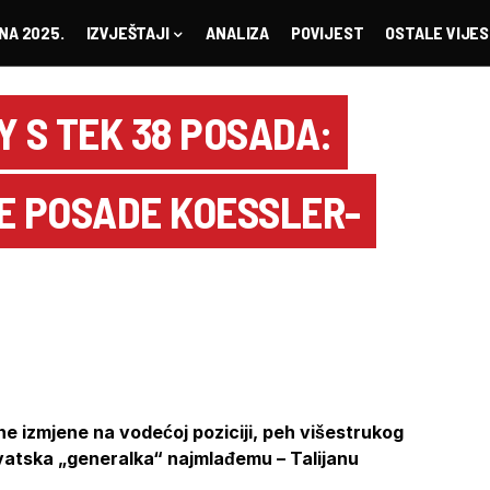
NA 2025.
IZVJEŠTAJI
ANALIZA
POVIJEST
OSTALE VIJES
Y S TEK 38 POSADA:
 POSADE KOESSLER-
e izmjene na vodećoj poziciji, peh višestrukog
vatska „generalka“ najmlađemu – Talijanu