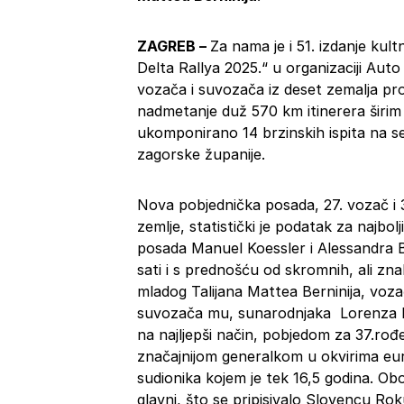
ZAGREB –
Za nama je i 51. izdanje ku
Delta Rallya 2025.“ u organizaciji Au
vozača i suvozača iz deset zemalja prot
nadmetanje duž 570 km itinerera širim 
ukomponirano 14 brzinskih ispita na se
zagorske županije.
Nova pobjednička posada, 27. vozač i
zemlje, statistički je podatak za najbo
posada Manuel Koessler i Alessandra B
sati i s prednošću od skromnih, ali znak
mladog Talijana Mattea Berninija, voz
suvozača mu, sunarodnjaka Lorenza Ma
na najljepši način, pobjedom za 37.rođ
značajnijom generalkom u okvirima eur
sudionika kojem je tek 16,5 godina. Oboj
glavni, što se pripisivalo Slovencu Ro