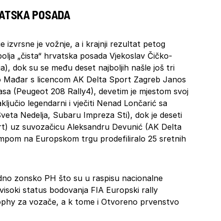
VATSKA POSADA
izvrsne je vožnje, a i krajnji rezultat petog
olja „čista“ hrvatska posada Vjekoslav Čičko-
), dok su se među deset najboljih našle još tri
io Mađar s licencom AK Delta Sport Zagreb Janos
sa (Peugeot 208 Rally4), devetim je mjestom svoj
aključio legendarni i vječiti Nenad Lončarić sa
eta Nedelja, Subaru Impreza Sti), dok je deseti
rt) uz suvozačicu Aleksandru Devunić (AK Delta
ampom na Europskom trgu prodefiliralo 25 sretnih
no zonsko PH što su u raspisu nacionalne
i visoki status bodovanja FIA Europski rally
rophy za vozače, a k tome i Otvoreno prvenstvo