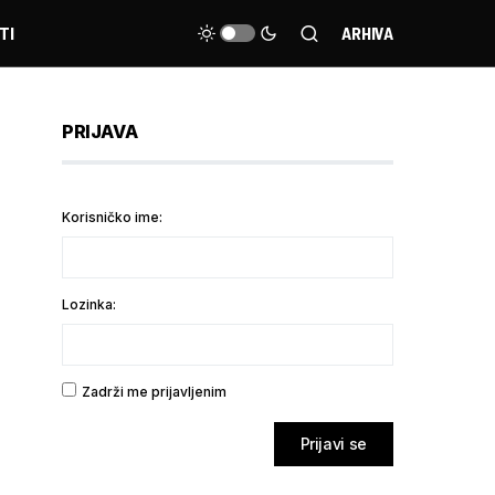
TI
ARHIVA
PRIJAVA
Korisničko ime:
Lozinka:
Zadrži me prijavljenim
Prijavi se