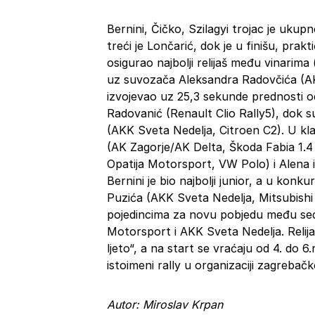
Bernini, Čičko, Szilagyi trojac je ukupn
treći je Lončarić, dok je u finišu, pra
osigurao najbolji relijaš među vinarima 
uz suvozača Aleksandra Radovčića (AK 
izvojevao uz 25,3 sekunde prednosti o
Radovanić (Renault Clio Rally5), dok su
(AKK Sveta Nedelja, Citroen C2). U kla
(AK Zagorje/AK Delta, Škoda Fabia 1.4 
Opatija Motorsport, VW Polo) i Alena
Bernini je bio najbolji junior, a u konku
Puzića (AKK Sveta Nedelja, Mitsubishi La
pojedincima za novu pobjedu među sed
Motorsport i AKK Sveta Nedelja. Relija
ljeto“, a na start se vraćaju od 4. do 
istoimeni rally u organizaciji zagrebač
Autor: Miroslav Krpan