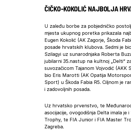
ČIČKO-KOKOLIĆ NAJBOLJA HR
U zaleđu borbe za pobjedničko postolje 
mjesta ukupnog poretka prikazala najb
Eugen Kokolić (AK Zagorje, Škoda Fabia
posade hrvatskih klubova. Sedmi je b
Szilagyi uz sunarodnjaka Roberta Buza
jubilarni 35.nastup na kultnoj „Delti“ z
suvozačicom Tajanom Vojvodić (AKK Sv
bio Eris Marotti (AK Opatija Motorspo
Sport) u Škoda Fabia R5. Ciljnom je r
i zadovoljnih posada.
Uz hrvatsko prvenstvo, te Međunarod
asocijacije, ovogodišnja Delta imala je 
Trophy, te FIA Junior i FIA Master T
Zagreba.