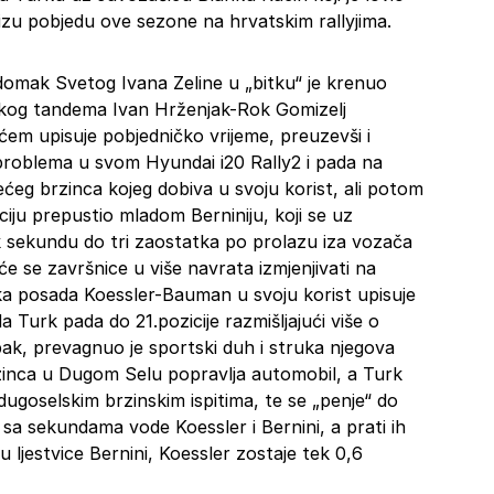
 nizu pobjedu ove sezone na hrvatskim rallyjima.
omak Svetog Ivana Zeline u „bitku“ je krenuo
nskog tandema Ivan Hrženjak-Rok Gomizelj
dećem upisuje pobjedničko vrijeme, preuzevši i
problema u svom Hyundai i20 Rally2 i pada na
rećeg brzinca kojeg dobiva u svoju korist, ali potom
iciju prepustio mladom Berniniju, koji se uz
tek sekundu do tri zaostatka po prolazu iza vozača
će se završnice u više navrata izmjenjivati na
ačka posada Koessler-Bauman u svoju korist upisuje
a Turk pada do 21.pozicije razmišljajući više o
pak, prevagnuo je sportski duh i struka njegova
rzinca u Dugom Selu popravlja automobil, a Turk
ugoselskim brzinskim ispitima, te se „penje“ do
“ sa sekundama vode Koessler i Bernini, a prati ih
u ljestvice Bernini, Koessler zostaje tek 0,6