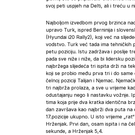
svoj peti uspjeh na Delti, ali i treću u
Najboljom izvedbom prvog brzinca nad
upravo Turk, ispred Berninija i slove
(Hyundai i20 Rally2), koji već na slije
vodstvo. Turk već tada ima tehničkih 
petu poziciju. Istu zadržava i poslije t
pada sve niže i niže, da bi lidersku poz
najbržega slijedeća tri ispita drži na 
koji se probio među prva tri i do same 
čelnoj poziciji Talijan i Njemac. Njem
tri najbrža prolaza, a sve u vrijeme kad
odustajanju nego li nastavku vožnje. I
tima koja prije dva kratka identična b
dan završava kao najbrži dva puta na d
17.pozicije ukupno. U isto vrijeme „rat
Hrženjak. Prvi dan, osam ispita i na čel
sekunde, a Hrženjak 5,4.