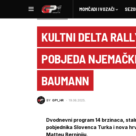
MOMČADI I VOZAČI
SEZO
OSTALE VIJESTI
KULTNI DELTA RALL
POBJEDA NJEMAČKE
BAUMANN
BY
GP1_HR
19.06.2025.
Dvodnevni program 14 brzinaca, staln
pobjednika Slovenca Turka i nova hr
Matteu Berniniju
.