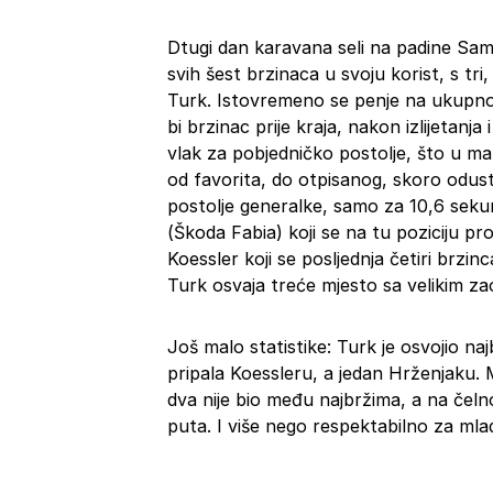
Dtugi dan karavana seli na padine Sa
svih šest brzinaca u svoju korist, s tr
Turk. Istovremeno se penje na ukupnoj l
bi brzinac prije kraja, nakon izlijetanja
vlak za pobjedničko postolje, što u ma
od favorita, do otpisanog, skoro odus
postolje generalke, samo za 10,6 sek
(Škoda Fabia) koji se na tu poziciju p
Koessler koji se posljednja četiri brzinc
Turk osvaja treće mjesto sa velikim z
Još malo statistike: Turk je osvojio naj
pripala Koessleru, a jedan Hrženjaku. Mla
dva nije bio među najbržima, a na čeln
puta. I više nego respektabilno za mla