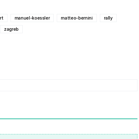
rt
manuel-koessler
matteo-bernini
rally
zagreb