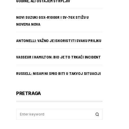
GODINE, ALI OSTAJEM STRPLJIV
NOVI SUZUKI GSX-R1000R I SV-7GX STIŽU U
NOVEMA NOVA
ANTONELLI: VAŽNO JE ISKORISTITI SVAKU PRILIKU
VASSEUR I HAMILTON: BIO JE TO TRKAĆI INCIDENT
RUSSELL: NISAM NI SMIO BITI U TAKVOJ SITUACIJI
PRETRAGA