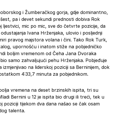
moborskog i Žumberačkog gorja, gdje dominantno,
i, šest, pa i devet sekundi prednosti dobiva Rok
jestvici, mic po mic, sve do četvrte pozicije, da
 i odustajanja Ivana Hrženjaka, ulovio i posljednji
niri pravog majstora volana i čini. Tako Rok Turk,
talog, upornošću i inatom stiže na pobjedničko
undi boljim vremenom od Čeha Jana Dvoraka
robio samo zahvaljujući pehu Hrženjaka. Pobjeđuje
a izmjenjivao na liderskoj poziciji sa Berninijem, dok
aostatkom 4:33,7 minuta za pobjednikom.
bolja vremena na deset brzinskih ispita, tri su
di Bernini u 12 je ispita bio drugi ili treći, tek u
oj poziciji tijekom dva dana našao se čak osam
dog talenta.