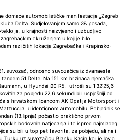
ltne domaće automobilističke manifestacije „Zagreb
to kluba Delta. Sudjelovanjem samo 38 posada,
eklo je, u krajnosti neizvjesno i uzbudljivo
zagrebačkim okruženjem u koji je bilo
dam različitih lokacija Zagrebačke i Krapinsko-
 31. suvozač, odnosno suvozačica iz dvanaeste
lji tandem 51.Delte. Na 151 km brzinaca njemačka
aumann, u Hyundai i20 R5, utrošli su 1:32:25,6
ovitih za pobjedu 22,6 sekundi bili uspješniji od
ača s hrvatskom licencom AK Opatija Motorsport i
ttuccija, u identičnom automobilu. Pobjednik se
endan (13.lipnja) počastio praktično prvom
opskih bodovnih natjecanja i to ispred najmlađeg
ica su bili u top pet favorita, za pobjedu, ali ne i
ku Turku uz suvozačicu Blanku Kacin koji je lovio