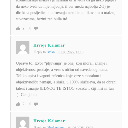
Komentiranje maksa (ja neznam di si vidia da ga neko pljuje i
da neko tvrdi da nije najbolji, il bar medu najbolja 2-3) je
direktna posljedica mudrovanja nekolicine likova tu o maksu,
suvozacima, brzini red bulla itd…
2
0
Hrvoje Kalamar
Reply to
stoka
01.06.2025. 13:13
Upravo to. Izvor “pljuvanja” je onaj koji moral, znanje i
objektivnost prodaje, a veze s ničim od navedenog nema.
Toliko upisa i vagoni rečenica koje veze s moralom i
objektivnošću nemaju, a služe, u 100% slučajeva, da se obrani
talent i znanje JEDNOG TE ISTOG vozača .. čiji nisi ni fan
:). Genijalno.
2
0
Hrvoje Kalamar
Reply to
Heel and toe