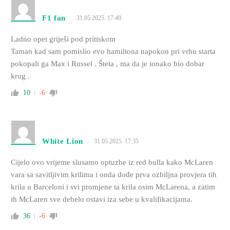
F1 fan
31.05.2025. 17:49
Ladno opet griješi pod pritiskom
Taman kad sam pomislio evo hamiltona napokon pri vrhu starta
pokopali ga Max i Russel . Šteta , ma da je ionako bio dobar
krug .
10
-6
White Lion
31.05.2025. 17:35
Cijelo ovo vrijeme slusamo optuzbe iz red bulla kako McLaren
vara sa savitljivim krilima i onda dođe prva ozbiljna provjera tih
krila u Barceloni i svi promjene ta krila osim McLarena, a zatim
ih McLaren sve debelo ostavi iza sebe u kvalifikacijama.
36
-6