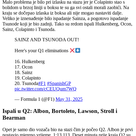
Malo problema je bilo pri izlasku na stazu jer je Colapinto stao s
bolidom u brzoj liniji u boksu te su ga svi ostali morali zaobići. Na
kraju se dočepao izlaska iz boksa ali nije mogao nastaviti dalje.
Veliko je iznenađenje bilo ispadanje Sainza, a pogotovo ispadanje
Tsunode koji je bio zadnji. Tako su redom ispali Hulkenberg, Ocon,
Sainz, Colapinto i Tsunoda.
SAINZ AND TSUNODA OUT!
Here's your Q1 eliminations
16. Hulkenberg
17. Ocon
18. Sainz
19. Colapinto
20. Tsunoda
#F1
#SpanishGP
pic.twitter.com/cCEUQum7WQ
— Formula 1 (@F1)
May 31, 2025
Ispali u Q2: Albon, Bortoleto, Lawson, Stroll i
Bearman
Opet je samo dio vozača bio na stazi čim je počeo Q2. Albon je prvi
postavio mjereno vrijeme, 1:13.113. Deset minuta prije kraja Q2 su