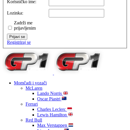
Korisničko ime:
Lozinka:
Zadrži me
prijavljenim
Prijavi se
Registriraj se
Momčadi i vozači
McLaren
Lando Norris
Oscar Piastri
Ferrari
Charles Leclerc
Lewis Hamilton
Red Bull
Max Verstappen