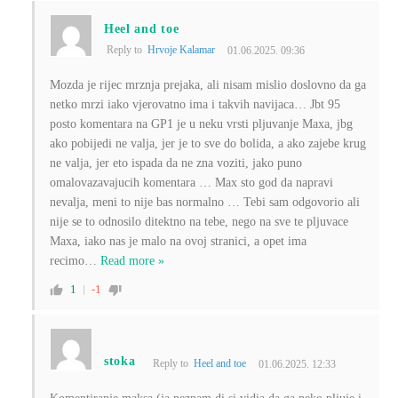
Heel and toe
Reply to
Hrvoje Kalamar
01.06.2025. 09:36
Mozda je rijec mrznja prejaka, ali nisam mislio doslovno da ga
netko mrzi iako vjerovatno ima i takvih navijaca… Jbt 95
posto komentara na GP1 je u neku vrsti pljuvanje Maxa, jbg
ako pobijedi ne valja, jer je to sve do bolida, a ako zajebe krug
ne valja, jer eto ispada da ne zna voziti, jako puno
omalovazavajucih komentara … Max sto god da napravi
nevalja, meni to nije bas normalno … Tebi sam odgovorio ali
nije se to odnosilo ditektno na tebe, nego na sve te pljuvace
Maxa, iako nas je malo na ovoj stranici, a opet ima
recimo
…
Read more »
1
-1
stoka
Reply to
Heel and toe
01.06.2025. 12:33