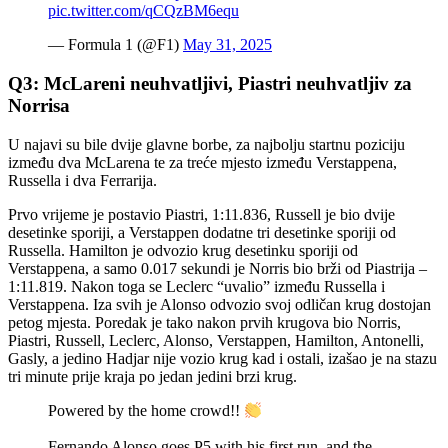
pic.twitter.com/qCQzBM6equ
— Formula 1 (@F1)
May 31, 2025
Q3: McLareni neuhvatljivi, Piastri neuhvatljiv za
Norrisa
U najavi su bile dvije glavne borbe, za najbolju startnu poziciju
između dva McLarena te za treće mjesto između Verstappena,
Russella i dva Ferrarija.
Prvo vrijeme je postavio Piastri, 1:11.836, Russell je bio dvije
desetinke sporiji, a Verstappen dodatne tri desetinke sporiji od
Russella. Hamilton je odvozio krug desetinku sporiji od
Verstappena, a samo 0.017 sekundi je Norris bio brži od Piastrija –
1:11.819. Nakon toga se Leclerc “uvalio” između Russella i
Verstappena. Iza svih je Alonso odvozio svoj odličan krug dostojan
petog mjesta. Poredak je tako nakon prvih krugova bio Norris,
Piastri, Russell, Leclerc, Alonso, Verstappen, Hamilton, Antonelli,
Gasly, a jedino Hadjar nije vozio krug kad i ostali, izašao je na stazu
tri minute prije kraja po jedan jedini brzi krug.
Powered by the home crowd!!
Fernando Alonso goes P5 with his first run, and the