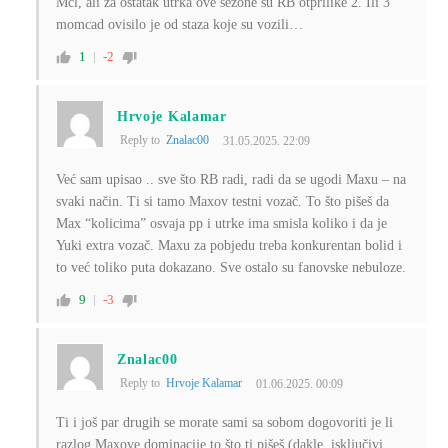
Mcl, ali za ostatak utrka ove sezone su RB otprilike 2. Ili 3
momcad ovisilo je od staza koje su vozili…
1
-2
Hrvoje Kalamar
Reply to
Znalac00
31.05.2025. 22:09
Već sam upisao .. sve što RB radi, radi da se ugodi Maxu – na
svaki način. Ti si tamo Maxov testni vozač. To što pišeš da
Max “kolicima” osvaja pp i utrke ima smisla koliko i da je
Yuki extra vozač. Maxu za pobjedu treba konkurentan bolid i
to već toliko puta dokazano. Sve ostalo su fanovske nebuloze.
9
-3
Znalac00
Reply to
Hrvoje Kalamar
01.06.2025. 00:09
Ti i još par drugih se morate sami sa sobom dogovoriti je li
razlog Maxove dominacije to što ti pišeš (dakle, isključivi