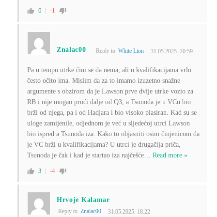
6
-1
Znalac00
Reply to
White Lion
31.05.2025. 20:59
Pa u tempu utrke čini se da nema, ali u kvalifikacijama vrlo
često očito ima. Mislim da za to imamo izuzetno snažne
argumente s obzirom da je Lawson prve dvije utrke vozio za
RB i nije mogao proći dalje od Q3, a Tsunoda je u VCu bio
brži od njega, pa i od Hadjara i bio visoko plasiran. Kad su se
uloge zamijenile, odjednom je već u sljedećoj utrci Lawson
bio ispred a Tsunoda iza. Kako to objasniti osim činjenicom da
je VC brži u kvalifikacijama? U utrci je drugačija priča,
Tsunoda je čak i kad je startao iza najčešće
…
Read more »
3
-4
Hrvoje Kalamar
Reply to
Znalac00
31.05.2025. 18:22