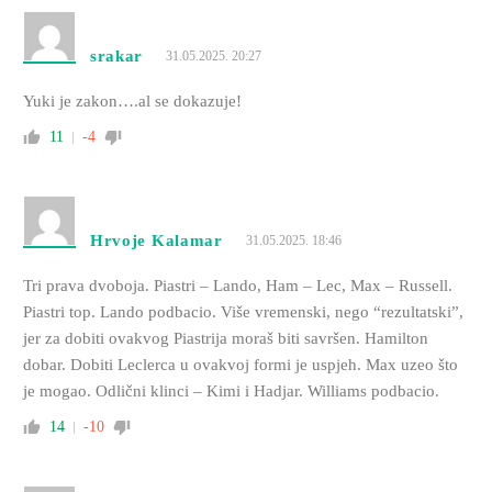
srakar
31.05.2025. 20:27
Yuki je zakon….al se dokazuje!
11
-4
Hrvoje Kalamar
31.05.2025. 18:46
Tri prava dvoboja. Piastri – Lando, Ham – Lec, Max – Russell.
Piastri top. Lando podbacio. Više vremenski, nego “rezultatski”,
jer za dobiti ovakvog Piastrija moraš biti savršen. Hamilton
dobar. Dobiti Leclerca u ovakvoj formi je uspjeh. Max uzeo što
je mogao. Odlični klinci – Kimi i Hadjar. Williams podbacio.
14
-10