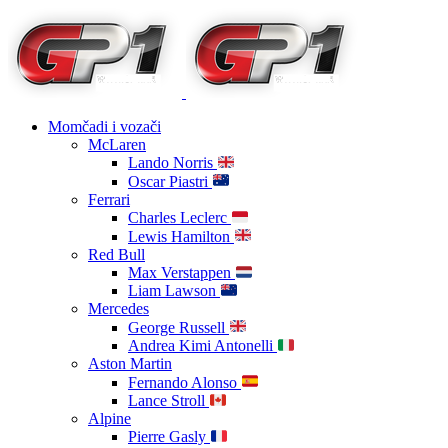
Momčadi i vozači
McLaren
Lando Norris
Oscar Piastri
Ferrari
Charles Leclerc
Lewis Hamilton
Red Bull
Max Verstappen
Liam Lawson
Mercedes
George Russell
Andrea Kimi Antonelli
Aston Martin
Fernando Alonso
Lance Stroll
Alpine
Pierre Gasly