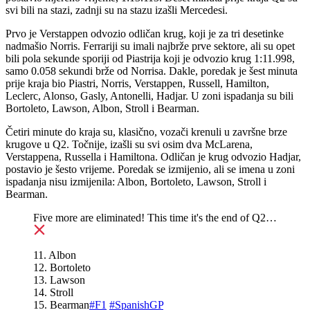
svi bili na stazi, zadnji su na stazu izašli Mercedesi.
Prvo je Verstappen odvozio odličan krug, koji je za tri desetinke
nadmašio Norris. Ferrariji su imali najbrže prve sektore, ali su opet
bili pola sekunde sporiji od Piastrija koji je odvozio krug 1:11.998,
samo 0.058 sekundi brže od Norrisa. Dakle, poredak je šest minuta
prije kraja bio Piastri, Norris, Verstappen, Russell, Hamilton,
Leclerc, Alonso, Gasly, Antonelli, Hadjar. U zoni ispadanja su bili
Bortoleto, Lawson, Albon, Stroll i Bearman.
Četiri minute do kraja su, klasično, vozači krenuli u završne brze
krugove u Q2. Točnije, izašli su svi osim dva McLarena,
Verstappena, Russella i Hamiltona. Odličan je krug odvozio Hadjar,
postavio je šesto vrijeme. Poredak se izmijenio, ali se imena u zoni
ispadanja nisu izmijenila: Albon, Bortoleto, Lawson, Stroll i
Bearman.
Five more are eliminated! This time it's the end of Q2…
11. Albon
12. Bortoleto
13. Lawson
14. Stroll
15. Bearman
#F1
#SpanishGP