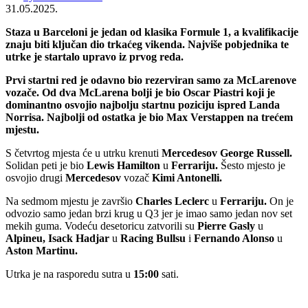
31.05.2025.
Staza u Barceloni je jedan od klasika Formule 1, a kvalifikacije
znaju biti ključan dio trkaćeg vikenda. Najviše pobjednika te
utrke je startalo upravo iz prvog reda.
Prvi startni red je odavno bio rezerviran samo za McLarenove
vozače. Od dva McLarena bolji je bio Oscar Piastri koji je
dominantno osvojio najbolju startnu poziciju ispred Landa
Norrisa. Najbolji od ostatka je bio Max Verstappen na trećem
mjestu.
S četvrtog mjesta će u utrku krenuti
Mercedesov George Russell.
Solidan peti je bio
Lewis Hamilton
u
Ferrariju.
Šesto mjesto je
osvojio drugi
Mercedesov
vozač
Kimi Antonelli.
Na sedmom mjestu je završio
Charles Leclerc
u
Ferrariju.
On je
odvozio samo jedan brzi krug u Q3 jer je imao samo jedan nov set
mekih guma. Vodeću desetoricu zatvorili su
Pierre Gasly
u
Alpineu, Isack Hadjar
u
Racing Bullsu
i
Fernando Alonso
u
Aston Martinu.
Utrka je na rasporedu sutra u
15:00
sati.