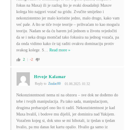
fokus na Maxa) ili je razlog što je svaki dosadašnji Maxov
kolega bio najgori vozač na gridu. Zvučite smiješno i
nekonzistentno jer malo koristite jedno, malo drugo, kako vam
već paše. A što se tiče tvoje teorije – prihvaćam to kao moguću
teoriju. Nadam se da ću barem još jednom u životu svjedočiti
da se i neka druga momčad tako fokusira na jednog vozača, pa
da onda vidimo kako će taj raditi ovakvu dominaciju protiv
svakog kolege. S
…
Read more »
2
-2
Hrvoje Kalamar
Reply to
Znalac00
01.06.2025. 01:32
Nekonzistentnosti nema ni na obzoru – sve dok ne dođemo do
tebe i tvojih manipulacija. Pa tako sada, manipulacijom,
drugima prebacuješ ono što ti radiš. Nekonzistentnost je kad
Maxa hvališ, i bodove mu dijeliš, jer dominira nad Yukijem.
Vozačem kojeg si, dok smo se mi hihotali, iz tjedan u tjedan
hvalio, pa mu danas šut kartu opalio. Hvalio ga samo iz