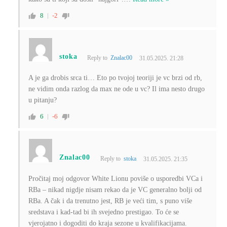
8
-2
stoka
Reply to
Znalac00
31.05.2025. 21:28
A je ga drobis srca ti… Eto po tvojoj teoriji je vc brzi od rb,
ne vidim onda razlog da max ne ode u vc? Il ima nesto drugo
u pitanju?
6
-6
Znalac00
Reply to
stoka
31.05.2025. 21:35
Pročitaj moj odgovor White Lionu poviše o usporedbi VCa i
RBa – nikad nigdje nisam rekao da je VC generalno bolji od
RBa. A čak i da trenutno jest, RB je veći tim, s puno više
sredstava i kad-tad bi ih svejedno prestigao. To će se
vjerojatno i dogoditi do kraja sezone u kvalifikacijama.