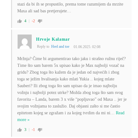
stazi da bi ih se propustilo, prema tome razumijem da mrzite
Maxa ali sad bas pretjerujete…
4
-2
Hrvoje Kalamar
Reply to
Heel and toe
01.06.2025. 02:08
Mržnja? Čime bi argumentirao tako jaku i strašno ružnu riječ?
Time što sam barem 5x upisao kako je Max najbolji vozač na
gridu? Zbog toga što kažem da je jedan od najvećih i zbog
toga se ježim hvalisanja kako mlati Yukia .. kojeg mlate
Sauberi? Ili zbog toga što sam upisao da je imao najbolju
vožnju i najbolji potez utrke? Možda zbog toga što sam svog
favorita – Landa, barem 3 x više “popljuvao” od Maxa .. jer je
svojim vožnjama to zaslužio. Daj objasni zašto si me častio
epitetom kojeg se zgražam i za kojeg tvrdim da mi ni
…
Read
more »
3
-1