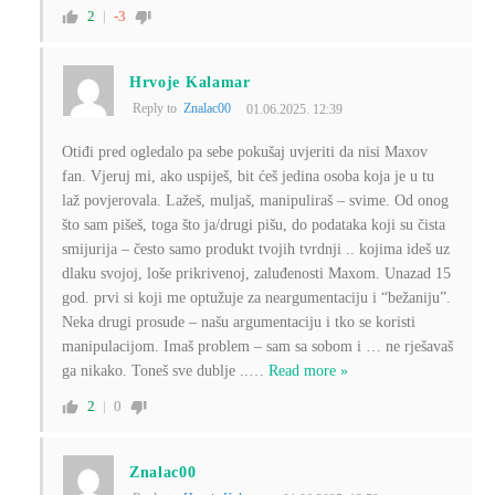
2
-3
Hrvoje Kalamar
Reply to
Znalac00
01.06.2025. 12:39
Otiđi pred ogledalo pa sebe pokušaj uvjeriti da nisi Maxov
fan. Vjeruj mi, ako uspiješ, bit ćeš jedina osoba koja je u tu
laž povjerovala. Lažeš, muljaš, manipuliraš – svime. Od onog
što sam pišeš, toga što ja/drugi pišu, do podataka koji su čista
smijurija – često samo produkt tvojih tvrdnji .. kojima ideš uz
dlaku svojoj, loše prikrivenoj, zaluđenosti Maxom. Unazad 15
god. prvi si koji me optužuje za neargumentaciju i “bežaniju”.
Neka drugi prosude – našu argumentaciju i tko se koristi
manipulacijom. Imaš problem – sam sa sobom i … ne rješavaš
ga nikako. Toneš sve dublje ..
…
Read more »
2
0
Znalac00