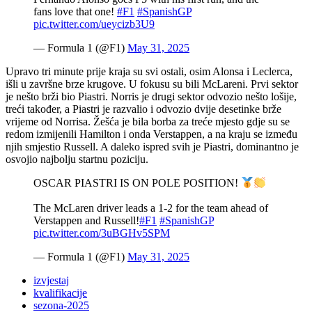
fans love that one!
#F1
#SpanishGP
pic.twitter.com/ueycizb3U9
— Formula 1 (@F1)
May 31, 2025
Upravo tri minute prije kraja su svi ostali, osim Alonsa i Leclerca,
išli u završne brze krugove. U fokusu su bili McLareni. Prvi sektor
je nešto brži bio Piastri. Norris je drugi sektor odvozio nešto lošije,
treći također, a Piastri je razvalio i odvozio dvije desetinke brže
vrijeme od Norrisa. Žešća je bila borba za treće mjesto gdje su se
redom izmijenili Hamilton i onda Verstappen, a na kraju se između
njih smjestio Russell. A daleko ispred svih je Piastri, dominantno je
osvojio najbolju startnu poziciju.
OSCAR PIASTRI IS ON POLE POSITION!
The McLaren driver leads a 1-2 for the team ahead of
Verstappen and Russell!
#F1
#SpanishGP
pic.twitter.com/3uBGHv5SPM
— Formula 1 (@F1)
May 31, 2025
izvjestaj
kvalifikacije
sezona-2025