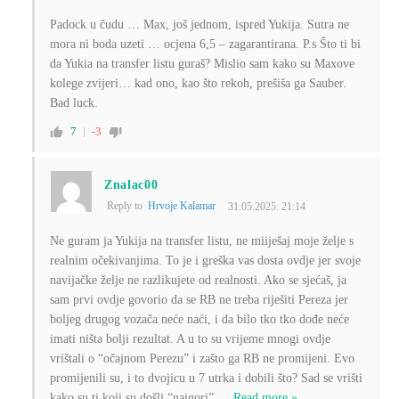
Padock u čudu … Max, još jednom, ispred Yukija. Sutra ne
mora ni boda uzeti … ocjena 6,5 – zagarantirana. P.s Što ti bi
da Yukia na transfer listu guraš? Mislio sam kako su Maxove
kolege zvijeri… kad ono, kao što rekoh, prešiša ga Sauber.
Bad luck.
7
-3
Znalac00
Reply to
Hrvoje Kalamar
31.05.2025. 21:14
Ne guram ja Yukija na transfer listu, ne miiješaj moje želje s
realnim očekivanjima. To je i greška vas dosta ovdje jer svoje
navijačke želje ne razlikujete od realnosti. Ako se sjećaš, ja
sam prvi ovdje govorio da se RB ne treba riješiti Pereza jer
boljeg drugog vozača neće naći, i da bilo tko tko dođe neće
imati ništa bolji rezultat. A u to su vrijeme mnogi ovdje
vrištali o “očajnom Perezu” i zašto ga RB ne promijeni. Evo
promijenili su, i to dvojicu u 7 utrka i dobili što? Sad se vrišti
kako su ti koji su došli “najgori”.
…
Read more »