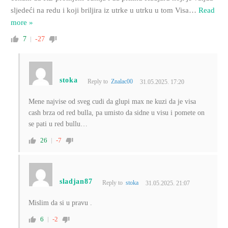
sljedeći na redu i koji briljira iz utrke u utrku u tom Visa
…
Read
more »
7
-27
stoka
Reply to
Znalac00
31.05.2025. 17:20
Mene najvise od sveg cudi da glupi max ne kuzi da je visa
cash brza od red bulla, pa umisto da sidne u visu i pomete on
se pati u red bullu…
26
-7
sladjan87
Reply to
stoka
31.05.2025. 21:07
Mislim da si u pravu .
6
-2