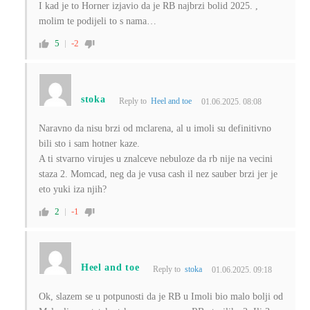
I kad je to Horner izjavio da je RB najbrzi bolid 2025. ,
molim te podijeli to s nama…
5
-2
stoka
Reply to
Heel and toe
01.06.2025. 08:08
Naravno da nisu brzi od mclarena, al u imoli su definitivno
bili sto i sam hotner kaze.
A ti stvarno virujes u znalceve nebuloze da rb nije na vecini
staza 2. Momcad, neg da je vusa cash il nez sauber brzi jer je
eto yuki iza njih?
2
-1
Heel and toe
Reply to
stoka
01.06.2025. 09:18
Ok, slazem se u potpunosti da je RB u Imoli bio malo bolji od