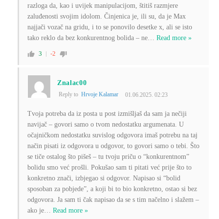
razloga da, kao i uvijek manipulacijom, štitiš razmjere
zaluđenosti svojim idolom. Činjenica je, ili su, da je Max
najjači vozač na gridu, i to se ponovilo desetke x, ali se isto
tako reklo da bez konkurentnog bolida – ne
…
Read more »
3
-2
Znalac00
Reply to
Hrvoje Kalamar
01.06.2025. 02:23
Tvoja potreba da iz posta u post izmišljaš da sam ja nečiji
navijač – govori samo o tvom nedostatku argumenata. U
očajničkom nedostatku suvislog odgovora imaš potrebu na taj
način pisati iz odgovora u odgovor, to govori samo o tebi. Što
se tiče ostalog što pišeš – tu tvoju priču o “konkurentnom”
bolidu smo već prošli. Pokušao sam ti pitati već prije što to
konkretno znači, izbjegao si odgovor. Napisao si “bolid
sposoban za pobjede”, a koji bi to bio konkretno, ostao si bez
odgovora. Ja sam ti čak napisao da se s tim načelno i slažem –
ako je
…
Read more »