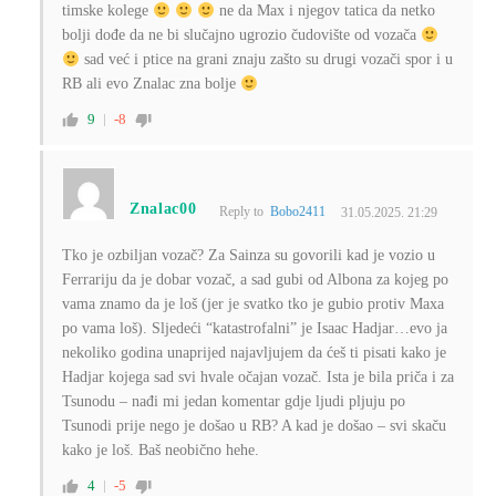
timske kolege
ne da Max i njegov tatica da netko
bolji dođe da ne bi slučajno ugrozio čudovište od vozača
sad već i ptice na grani znaju zašto su drugi vozači spor i u
RB ali evo Znalac zna bolje
9
-8
Znalac00
Reply to
Bobo2411
31.05.2025. 21:29
Tko je ozbiljan vozač? Za Sainza su govorili kad je vozio u
Ferrariju da je dobar vozač, a sad gubi od Albona za kojeg po
vama znamo da je loš (jer je svatko tko je gubio protiv Maxa
po vama loš). Sljedeći “katastrofalni” je Isaac Hadjar…evo ja
nekoliko godina unaprijed najavljujem da ćeš ti pisati kako je
Hadjar kojega sad svi hvale očajan vozač. Ista je bila priča i za
Tsunodu – nađi mi jedan komentar gdje ljudi pljuju po
Tsunodi prije nego je došao u RB? A kad je došao – svi skaču
kako je loš. Baš neobično hehe.
4
-5