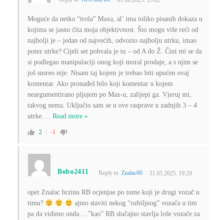
01.06.2025. 13:02
Moguće da netko “trola” Maxa, al’ ima toliko pisanih dokaza u
kojima se jasno čita moja objektivnost. Što mogu više reći od
najbolji je – jedan od najvećih, odvozio najbolju utrku, imao
potez utrke? Cijeli set pohvala je tu – od A do Ž. Čini mi se da
si podlegao manipulaciji onog koji moral prodaje, a s njim se
još susreo nije. Nisam taj kojem je trebao biti upućen ovaj
komentar. Ako pronađeš bilo koji komentar u kojem
neargumentirano pljujem po Max-u, zalijepi ga. Vjeruj mi,
takvog nema. Uključio sam se u ove rasprave u zadnjih 3 – 4
utrke.
…
Read more »
2
-1
Bobo2411
Reply to
Znalac00
31.05.2025. 19:29
opet Znalac brzinu RB ocjenjue po tome koji je drugi vozač u
timu?
ajmo staviti nekog “ozbiljnog” vozača u tim
pa da vidimo onda….”kao” RB slučajno stavlja loše vozače za