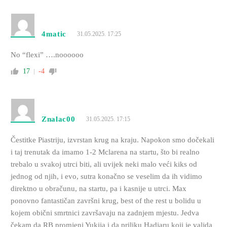
4matic
31.05.2025. 17:25
No “flexi” ….noooooo
17
-4
Znalac00
31.05.2025. 17:15
Čestitke Piastriju, izvrstan krug na kraju. Napokon smo dočekali
i taj trenutak da imamo 1-2 Mclarena na startu, što bi realno
trebalo u svakoj utrci biti, ali uvijek neki malo veći kiks od
jednog od njih, i evo, sutra konačno se veselim da ih vidimo
direktno u obračunu, na startu, pa i kasnije u utrci. Max
ponovno fantastičan završni krug, best of the rest u bolidu u
kojem obični smrtnici završavaju na zadnjem mjestu. Jedva
čekam da RB promjeni Yukija i da priliku Hadjaru koji je valjda