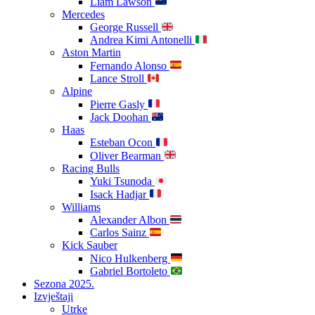
Liam Lawson
Mercedes
George Russell
Andrea Kimi Antonelli
Aston Martin
Fernando Alonso
Lance Stroll
Alpine
Pierre Gasly
Jack Doohan
Haas
Esteban Ocon
Oliver Bearman
Racing Bulls
Yuki Tsunoda
Isack Hadjar
Williams
Alexander Albon
Carlos Sainz
Kick Sauber
Nico Hulkenberg
Gabriel Bortoleto
Sezona 2025.
Izvještaji
Utrke