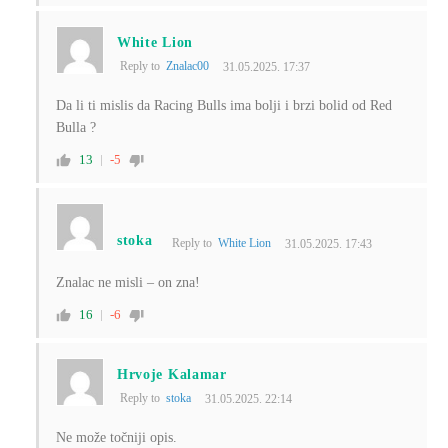
White Lion
Reply to
Znalac00
31.05.2025. 17:37
Da li ti mislis da Racing Bulls ima bolji i brzi bolid od Red
Bulla ?
13
-5
stoka
Reply to
White Lion
31.05.2025. 17:43
Znalac ne misli – on zna!
16
-6
Hrvoje Kalamar
Reply to
stoka
31.05.2025. 22:14
Ne može točniji opis.