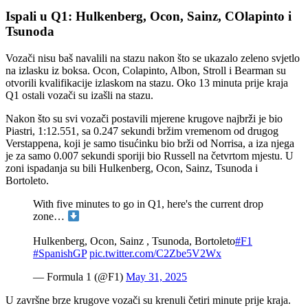
Ispali u Q1: Hulkenberg, Ocon, Sainz, COlapinto i
Tsunoda
Vozači nisu baš navalili na stazu nakon što se ukazalo zeleno svjetlo
na izlasku iz boksa. Ocon, Colapinto, Albon, Stroll i Bearman su
otvorili kvalifikacije izlaskom na stazu. Oko 13 minuta prije kraja
Q1 ostali vozači su izašli na stazu.
Nakon što su svi vozači postavili mjerene krugove najbrži je bio
Piastri, 1:12.551, sa 0.247 sekundi bržim vremenom od drugog
Verstappena, koji je samo tisućinku bio brži od Norrisa, a iza njega
je za samo 0.007 sekundi sporiji bio Russell na četvrtom mjestu. U
zoni ispadanja su bili Hulkenberg, Ocon, Sainz, Tsunoda i
Bortoleto.
With five minutes to go in Q1, here's the current drop
zone…
Hulkenberg, Ocon, Sainz , Tsunoda, Bortoleto
#F1
#SpanishGP
pic.twitter.com/C2Zbe5V2Wx
— Formula 1 (@F1)
May 31, 2025
U završne brze krugove vozači su krenuli četiri minute prije kraja.