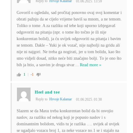
Reply to
Hrvoje Kalamar
01.06.2025. 13:59
Govoriš o ogledalu, sad pročitaj ponovno ovaj svoj komentar i
obrati pažnju da se cijelo vrijeme baviš sa mnom, a ne temom.
Toliko o tome. A za razliku od tebe koji uporno izbjegavaš
odgovoriti na pitanja (npr. o tome što točno je ili nije
konkurentan bolid), ja ću uvijek odgovoriti na pitanja i bavim
se temom. Dakle – Yuki je ok vozač, nije najbolji na gridu ali
nije ni najgori. Ne treba ga nogirati, jer u tom bolidu, kao što
smo vidjeli dosad, nitko neće biti značajno bolji. To je ono što
bih ja htio, a sasvim je druga stvar
…
Read more »
1
-1
Heel and toe
Reply to
Hrvoje Kalamar
01.06.2025. 01:38
Slazem se da Maxu treba konkurentan bolid da bi osvojio
naslov, za razliku od nekog koji je popusio naslov i s
dominantnim bolidom, vidis tu je razlika …. uvijek al uvijek
se ugadjalo vozacu broj 1, za neke vozace no.1 se i stajalo na