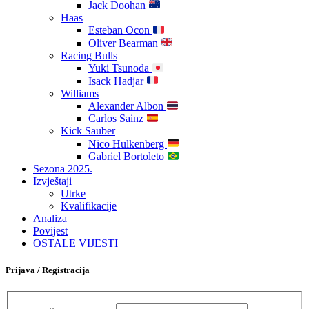
Jack Doohan
Haas
Esteban Ocon
Oliver Bearman
Racing Bulls
Yuki Tsunoda
Isack Hadjar
Williams
Alexander Albon
Carlos Sainz
Kick Sauber
Nico Hulkenberg
Gabriel Bortoleto
Sezona 2025.
Izvještaji
Utrke
Kvalifikacije
Analiza
Povijest
OSTALE VIJESTI
Prijava / Registracija