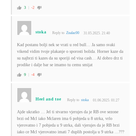
3
-2
stoka
Reply to
Znalac00
31.05.2025. 21:40
Kad postanu bolji nek se vrati u red bull… Ja samo svaki
vikend vidim tvoje plakanje o sporosti bolida. Horner kaze da
su najbrzi ti kazes da su sporiji od visa cash… Al dobro drz ti
prodike i dalje bar se imamo tu cemu smijat
9
-4
Heel and toe
Reply to
stoka
01.06.2025. 01:27
Ajde ukratko … Jel ti stvarno vjerujes da je RB ove sezone
brzi od Mcl iako Mclaren ima 6 pobjeda u 8 utrka, vrlo
vjerovatno i 7 pobjeda u 9 utrka, dali vjerujes da je RB brzi
iako ce Mcl vjerovatno imati 7 duplih postolja u 9 utrka …???