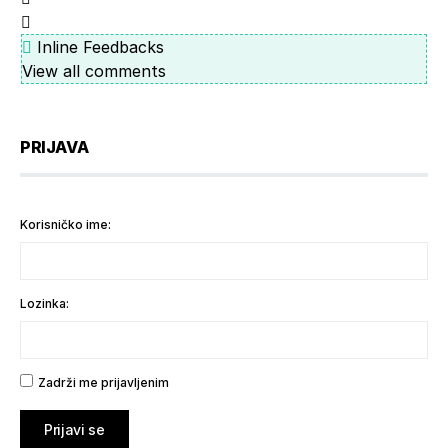
Inline Feedbacks
View all comments
PRIJAVA
Korisničko ime:
Lozinka:
Zadrži me prijavljenim
Prijavi se