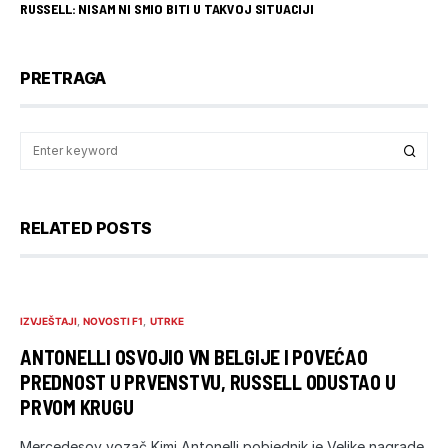
RUSSELL: NISAM NI SMIO BITI U TAKVOJ SITUACIJI
PRETRAGA
RELATED POSTS
IZVJEŠTAJI
NOVOSTI F1
UTRKE
ANTONELLI OSVOJIO VN BELGIJE I POVEĆAO
PREDNOST U PRVENSTVU, RUSSELL ODUSTAO U
PRVOM KRUGU
Mercedesov vozač Kimi Antonelli pobjednik je Velike nagrade