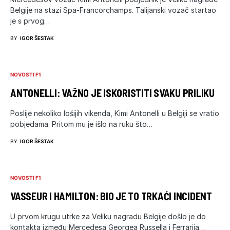
Belgije na stazi Spa-Francorchamps. Talijanski vozač startao
je s prvog…
BY
IGOR ŠESTAK
NOVOSTI F1
ANTONELLI: VAŽNO JE ISKORISTITI SVAKU PRILIKU
Poslije nekoliko lošijih vikenda, Kimi Antonelli u Belgiji se vratio
pobjedama. Pritom mu je išlo na ruku što…
BY
IGOR ŠESTAK
NOVOSTI F1
VASSEUR I HAMILTON: BIO JE TO TRKAĆI INCIDENT
U prvom krugu utrke za Veliku nagradu Belgije došlo je do
kontakta između Mercedesa Georgea Russella i Ferrarija…