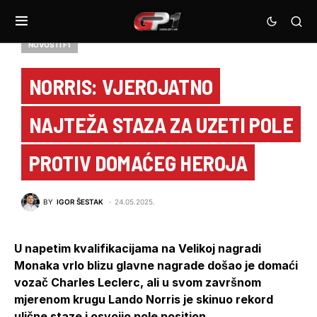
NOVOSTI F1
NORRIS: VJEROJATNO
NAJTEŽA STAZA ZA UZETI POLE
PROTIV DOMAĆEG HEROJA
BY
IGOR ŠESTAK
24.05.2025.
U napetim kvalifikacijama na Velikoj nagradi
Monaka vrlo blizu glavne nagrade došao je domaći
vozač Charles Leclerc, ali u svom završnom
mjerenom krugu Lando Norris je skinuo rekord
ulične staze i osvojio pole position.