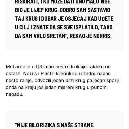
RISKIRATI, TKO MOŽE DATI ONO MALO VIŠE.
BIO JE LIJEP KRUG. DOBRO SAM SASTAVIO
TAJ KRUG I DOBAR JE OSJEĆAJ KAD UĐETE
U CILJ I ZNATE DA SE SVE ISPLATILO, TAKO
DA SAM VRLO SRETAN”, REKAO JE NORRIS.
McLaren je u Q3 imao nešto drukčiju taktiku od
ostalih. Norris i Piastri krenuli su u zadnji napad
nešto ranije, odvozili jedan brzi krug pa jedan sporiji i
onda na kraju još jedan mjereni krug u punom
napadu.
“NIJE BILO RIZIKA S NAŠE STRANE.