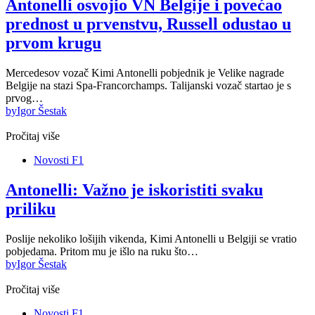
Antonelli osvojio VN Belgije i povećao
prednost u prvenstvu, Russell odustao u
prvom krugu
Mercedesov vozač Kimi Antonelli pobjednik je Velike nagrade
Belgije na stazi Spa-Francorchamps. Talijanski vozač startao je s
prvog…
by
Igor Šestak
Pročitaj više
Novosti F1
Antonelli: Važno je iskoristiti svaku
priliku
Poslije nekoliko lošijih vikenda, Kimi Antonelli u Belgiji se vratio
pobjedama. Pritom mu je išlo na ruku što…
by
Igor Šestak
Pročitaj više
Novosti F1