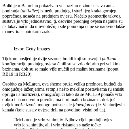
Bolid je u Bahreinu pokazivao veli razinu razinu sustava anti-
poniranja (
anti-dive
) između prednjeg i stražnjeg kraka gornjeg
poprečnog nosača na prednjem ovjesu. Načelo geometrije takvog
sustava je vrlo jednostavno, tj. osovine prednjeg ovjesa nagnute su
na takav način da uravnotežuju sile poniranja čime se naravno lakše
manevrira s potokom zraka.
Izvor: Getty Images
Tijekom posljednje dvije sezone, bolidi koji su usvojili
pull-rod
konfiguraciju prednjeg ovjesa činili su se vrlo dobrim pri velikim
brzinama, dok su se malo više mučili pri malim brzinama (poput
RB19 ili RB20).
Osobito za McLaren, ova shema pruža veliku prednost, budući da
omogućuje inženjerima
setup
s nešto mekšim postavkama (u smislu
opruga i amortizera), omogućujući tako da se MCL39 ponaša vrlo
dobro i na neravnim površinama i pri malim brzinama, dok još
uvijek može izvući mnogo potisne sile (
downforcea
) iz Venturijevih
kanala (koje sustav ovjesa drži na povoljnoj visini od tla).
“McLaren je vrlo zanimljiv. Njihov cijeli prednji ovjes
vrlo je zanimljiv, ali i vrlo riskantan s naše točke