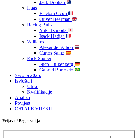
Jack Doohan
Haas
Esteban Ocon
Oliver Bearman
Racing Bulls
Yuki Tsunoda
Isack Hadjar
Williams
Alexander Albon
Carlos Sainz
Kick Sauber
Nico Hulkenberg
Gabriel Bortoleto
Sezona 2025.
Izvještaji
Utrke
Kvalifikacije
Analiza
Povijest
OSTALE VIJESTI
Prijava / Registracija