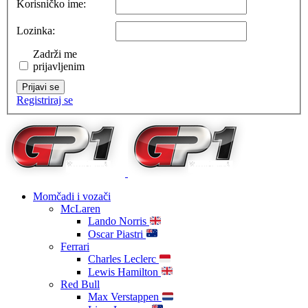
Korisničko ime:
Lozinka:
Zadrži me
prijavljenim
Prijavi se
Registriraj se
Momčadi i vozači
McLaren
Lando Norris
Oscar Piastri
Ferrari
Charles Leclerc
Lewis Hamilton
Red Bull
Max Verstappen