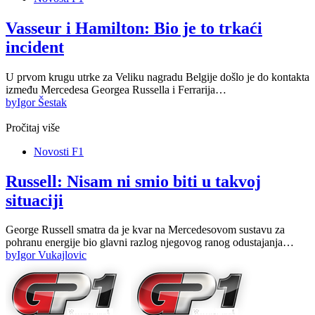
Vasseur i Hamilton: Bio je to trkaći
incident
U prvom krugu utrke za Veliku nagradu Belgije došlo je do kontakta
između Mercedesa Georgea Russella i Ferrarija…
by
Igor Šestak
Pročitaj više
Novosti F1
Russell: Nisam ni smio biti u takvoj
situaciji
George Russell smatra da je kvar na Mercedesovom sustavu za
pohranu energije bio glavni razlog njegovog ranog odustajanja…
by
Igor Vukajlovic