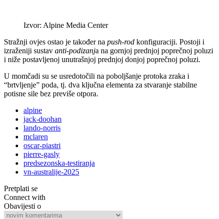
Izvor: Alpine Media Center
Stražnji ovjes ostao je također na
push-rod
konfiguraciji. Postoji i
izraženiji sustav
anti-podizanj
a na gornjoj prednjoj poprečnoj poluzi
i niže postavljenoj unutrašnjoj prednjoj donjoj poprečnoj poluzi.
U momčadi su se usredotočili na poboljšanje protoka zraka i
“brtvljenje” poda, tj. dva ključna elementa za stvaranje stabilne
potisne sile bez previše otpora.
alpine
jack-doohan
lando-norris
mclaren
oscar-piastri
pierre-gasly
predsezonska-testiranja
vn-australije-2025
Pretplati se
Connect with
Obavijesti o