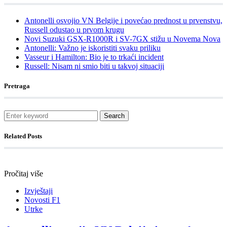
Antonelli osvojio VN Belgije i povećao prednost u prvenstvu,
Russell odustao u prvom krugu
Novi Suzuki GSX-R1000R i SV-7GX stižu u Novema Nova
Antonelli: Važno je iskoristiti svaku priliku
Vasseur i Hamilton: Bio je to trkaći incident
Russell: Nisam ni smio biti u takvoj situaciji
Pretraga
Search
Related Posts
Pročitaj više
Izvještaji
Novosti F1
Utrke