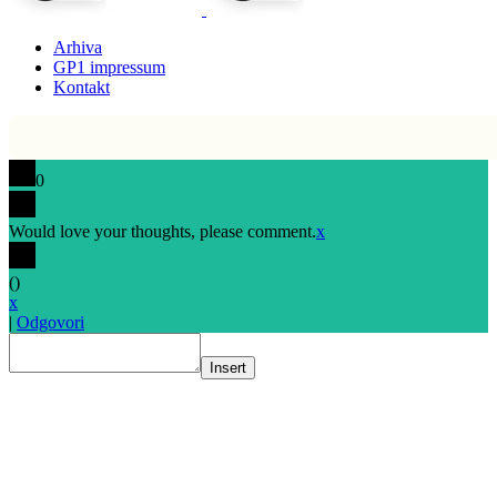
Arhiva
GP1 impressum
Kontakt
0
Would love your thoughts, please comment.
x
(
)
x
|
Odgovori
Insert