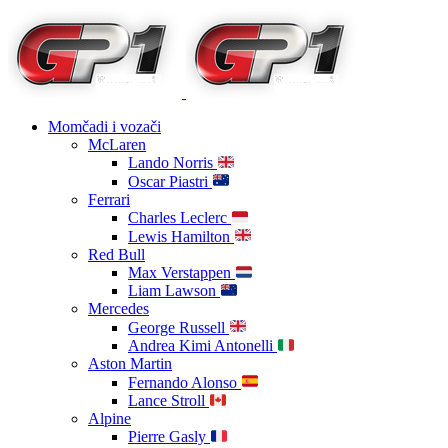
Momčadi i vozači
McLaren
Lando Norris
Oscar Piastri
Ferrari
Charles Leclerc
Lewis Hamilton
Red Bull
Max Verstappen
Liam Lawson
Mercedes
George Russell
Andrea Kimi Antonelli
Aston Martin
Fernando Alonso
Lance Stroll
Alpine
Pierre Gasly