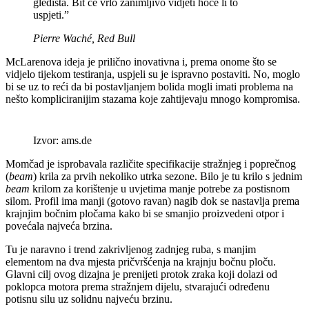
gledišta. Bit će vrlo zanimljivo vidjeti hoće li to
uspjeti.”
Pierre Waché, Red Bull
McLarenova ideja je prilično inovativna i, prema onome što se
vidjelo tijekom testiranja, uspjeli su je ispravno postaviti. No, moglo
bi se uz to reći da bi postavljanjem bolida mogli imati problema na
nešto kompliciranijim stazama koje zahtijevaju mnogo kompromisa.
Izvor: ams.de
Momčad je isprobavala različite specifikacije stražnjeg i poprečnog
(
beam
) krila za prvih nekoliko utrka sezone. Bilo je tu krilo s jednim
beam
krilom za korištenje u uvjetima manje potrebe za postisnom
silom. Profil ima manji (gotovo ravan) nagib dok se nastavlja prema
krajnjim bočnim pločama kako bi se smanjio proizvedeni otpor i
povećala najveća brzina.
Tu je naravno i trend zakrivljenog zadnjeg ruba, s manjim
elementom na dva mjesta pričvršćenja na krajnju bočnu ploču.
Glavni cilj ovog dizajna je prenijeti protok zraka koji dolazi od
poklopca motora prema stražnjem dijelu, stvarajući određenu
potisnu silu uz solidnu najveću brzinu.