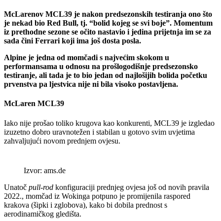
McLarenov MCL39 je nakon predsezonskih testiranja ono što
je nekad bio Red Bull, tj. “bolid kojeg se svi boje”. Momentum
iz prethodne sezone se očito nastavio i jedina prijetnja im se za
sada čini Ferrari koji ima još dosta posla.
Alpine je jedna od momčadi s najvećim skokom u
performansama u odnosu na prošlogodišnje predsezonsko
testiranje, ali tada je to bio jedan od najlošijih bolida početku
prvenstva pa ljestvica nije ni bila visoko postavljena.
McLaren MCL39
Iako nije prošao toliko krugova kao konkurenti, MCL39 je izgledao
izuzetno dobro uravnotežen i stabilan u gotovo svim uvjetima
zahvaljujući novom prednjem ovjesu.
Izvor: ams.de
Unatoč
pull-rod
konfiguraciji prednjeg ovjesa još od novih pravila
2022., momčad iz Wokinga potpuno je promijenila raspored
krakova (šipki i zglobova), kako bi dobila prednost s
aerodinamičkog gledišta.