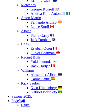
Liam Lawson
Mercedes
George Russell
Andrea Kimi Antonelli
Aston Martin
Fernando Alonso
Lance Stroll
Alpine
Pierre Gasly
Jack Doohan
Haas
Esteban Ocon
Oliver Bearman
Racing Bulls
Yuki Tsunoda
Isack Hadjar
Williams
Alexander Albon
Carlos Sainz
Kick Sauber
Nico Hulkenberg
Gabriel Bortoleto
Sezona 2025.
Izvještaji
Utrke