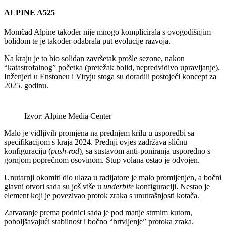
ALPINE A525
Momčad Alpine također nije mnogo komplicirala s ovogodišnjim
bolidom te je također odabrala put evolucije razvoja.
Na kraju je to bio solidan završetak prošle sezone, nakon
“katastrofalnog” početka (pretežak bolid, nepredvidivo upravljanje).
Inženjeri u Enstoneu i Viryju stoga su doradili postojeći koncept za
2025. godinu.
Izvor: Alpine Media Center
Malo je vidljivih promjena na prednjem krilu u usporedbi sa
specifikacijom s kraja 2024. Prednji ovjes zadržava sličnu
konfiguraciju (
push-rod
), sa sustavom anti-poniranja usporedno s
gornjom poprečnom osovinom. Stup volana ostao je odvojen.
Unutarnji okomiti dio ulaza u radijatore je malo promijenjen, a bočni
glavni otvori sada su još više u
underbite
konfiguraciji. Nestao je
element koji je povezivao protok zraka s unutrašnjosti kotača.
Zatvaranje prema podnici sada je pod manje strmim kutom,
poboljšavajući stabilnost i bočno “brtvljenje” protoka zraka.