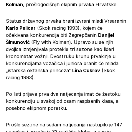
Kolman
, prošlogodišnjih ekipnih prvaka Hrvatske.
Status državnog prvaka brani izvrsni mladi Vrsaranin
Karlo Pelicar
(Skok racing 1993), kojem će
očekivana konkurencija biti Zagrepčanin
Danijel
Šimunović
(Fly with Kolman). Upravo su se njih
dvojica izmjenjivala protekle tri sezone kao lideri
kronometar vožnji. Dvostruku krunu prvakinje u
konkurencijama vozačica i juniora branit će mlada
„istarska oktanska princeza“
Lina Cukrov
(Skok
racing 1993).
Po listi prijava prva dva natjecanja imat će žestoku
konkurenciju u svakoj od osam raspisanih klasa, a
posebno ekipnom poretku.
Prošle sezone na sedam natjecanja nastupilo je 147
vozačica i vozača iz 33 različita kluba, a ove je