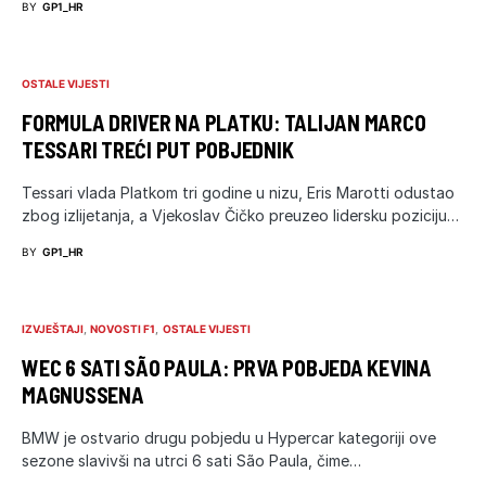
BY
GP1_HR
OSTALE VIJESTI
FORMULA DRIVER NA PLATKU: TALIJAN MARCO
TESSARI TREĆI PUT POBJEDNIK
Tessari vlada Platkom tri godine u nizu, Eris Marotti odustao
zbog izlijetanja, a Vjekoslav Čičko preuzeo lidersku poziciju…
BY
GP1_HR
IZVJEŠTAJI
NOVOSTI F1
OSTALE VIJESTI
WEC 6 SATI SÃO PAULA: PRVA POBJEDA KEVINA
MAGNUSSENA
BMW je ostvario drugu pobjedu u Hypercar kategoriji ove
sezone slavivši na utrci 6 sati São Paula, čime…