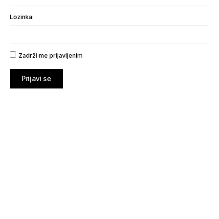
Lozinka:
Zadrži me prijavljenim
Prijavi se