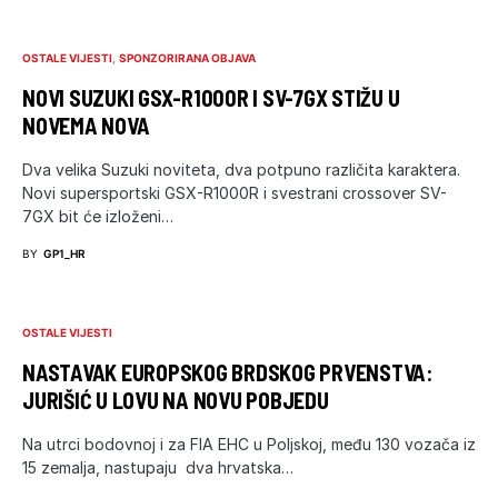
OSTALE VIJESTI
SPONZORIRANA OBJAVA
NOVI SUZUKI GSX-R1000R I SV-7GX STIŽU U
NOVEMA NOVA
Dva velika Suzuki noviteta, dva potpuno različita karaktera.
Novi supersportski GSX-R1000R i svestrani crossover SV-
7GX bit će izloženi…
BY
GP1_HR
OSTALE VIJESTI
NASTAVAK EUROPSKOG BRDSKOG PRVENSTVA:
JURIŠIĆ U LOVU NA NOVU POBJEDU
Na utrci bodovnoj i za FIA EHC u Poljskoj, među 130 vozača iz
15 zemalja, nastupaju dva hrvatska…