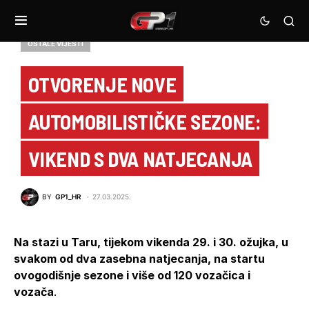
OSTALE VIJESTI
OTVORENJE NOVE
AUTOMOBILISTIČKE SEZONE:
VIKEND S DVA NATJECANJA
BY
GP1_HR
27.03.2025.
Na stazi u Taru, tijekom vikenda 29. i 30. ožujka, u
svakom od dva zasebna natjecanja, na startu
ovogodišnje sezone i više od 120 vozačica i
vozača
.