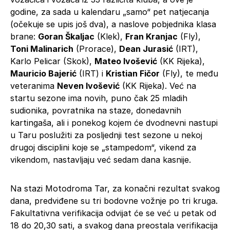
godine, za sada u kalendaru „samo“ pet natjecanja
(očekuje se upis još dva), a naslove pobjednika klasa
brane:
Goran Škaljac
(Klek),
Fran Kranjac
(Fly),
Toni Malinarich
(Prorace),
Dean Jurasić
(IRT),
Karlo Pelicar (Skok),
Mateo Ivošević
(KK Rijeka),
Mauricio Bajerić
(IRT) i
Kristian Fičor
(Fly), te među
veteranima
Neven Ivošević
(KK Rijeka). Već na
startu sezone ima novih, puno čak 25 mladih
sudionika, povratnika na staze, donedavnih
kartingaša, ali i ponekog kojem će dvodnevni nastupi
u Taru poslužiti za posljednji test sezone u nekoj
drugoj disciplini koje se „stampedom“, vikend za
vikendom, nastavljaju već sedam dana kasnije.
Na stazi Motodroma Tar, za konačni rezultat svakog
dana, predviđene su tri bodovne vožnje po tri kruga.
Fakultativna verifikacija odvijat će se već u petak od
18 do 20,30 sati, a svakog dana preostala verifikacija