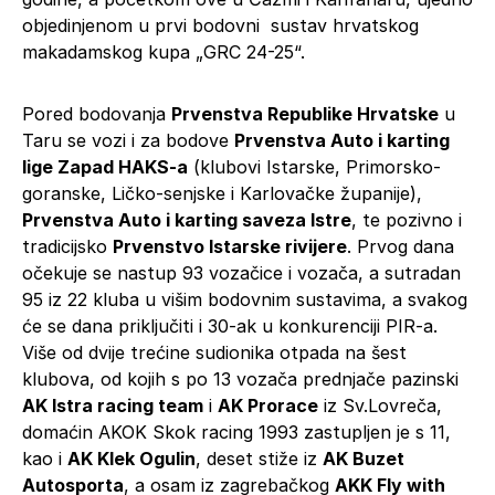
objedinjenom u prvi bodovni sustav hrvatskog
makadamskog kupa „GRC 24-25“.
Pored bodovanja
Prvenstva Republike Hrvatske
u
Taru se vozi i za bodove
Prvenstva Auto i karting
lige Zapad HAKS-a
(klubovi Istarske, Primorsko-
goranske, Ličko-senjske i Karlovačke županije),
Prvenstva Auto i karting saveza Istre
, te pozivno i
tradicijsko
Prvenstvo Istarske rivijere
. Prvog dana
očekuje se nastup 93 vozačice i vozača, a sutradan
95 iz 22 kluba u višim bodovnim sustavima, a svakog
će se dana priključiti i 30-ak u konkurenciji PIR-a.
Više od dvije trećine sudionika otpada na šest
klubova, od kojih s po 13 vozača prednjače pazinski
AK Istra racing team
i
AK Prorace
iz Sv.Lovreča,
domaćin AKOK Skok racing 1993 zastupljen je s 11,
kao i
AK Klek Ogulin
, deset stiže iz
AK Buzet
Autosporta
, a osam iz zagrebačkog
AKK Fly with