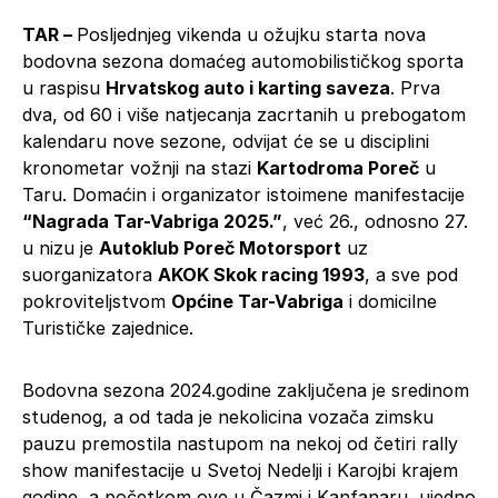
TAR –
Posljednjeg vikenda u ožujku starta nova
bodovna sezona domaćeg automobilističkog sporta
u raspisu
Hrvatskog auto i karting saveza
. Prva
dva, od 60 i više natjecanja zacrtanih u prebogatom
kalendaru nove sezone, odvijat će se u disciplini
kronometar vožnji na stazi
Kartodroma Poreč
u
Taru. Domaćin i organizator istoimene manifestacije
“Nagrada Tar-Vabriga 2025.”
, već 26., odnosno 27.
u nizu je
Autoklub Poreč Motorsport
uz
suorganizatora
AKOK Skok racing 1993
, a sve pod
pokroviteljstvom
Općine Tar-Vabriga
i domicilne
Turističke zajednice.
Bodovna sezona 2024.godine zaključena je sredinom
studenog, a od tada je nekolicina vozača zimsku
pauzu premostila nastupom na nekoj od četiri rally
show manifestacije u Svetoj Nedelji i Karojbi krajem
godine, a početkom ove u Čazmi i Kanfanaru, ujedno