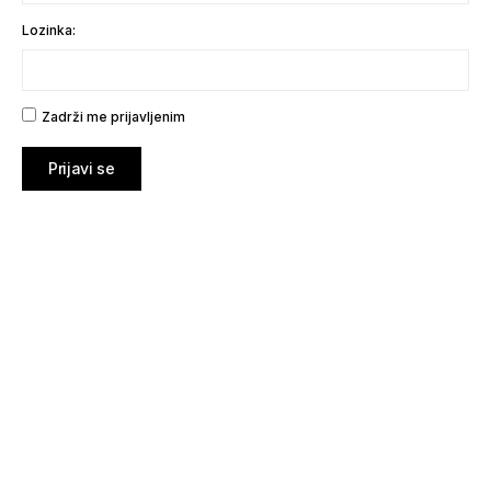
Lozinka:
Zadrži me prijavljenim
Prijavi se