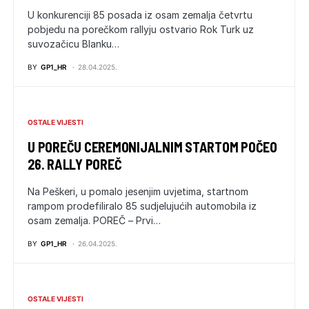
U konkurenciji 85 posada iz osam zemalja četvrtu
pobjedu na porečkom rallyju ostvario Rok Turk uz
suvozačicu Blanku…
BY
GP1_HR
28.04.2025.
OSTALE VIJESTI
U POREČU CEREMONIJALNIM STARTOM POČEO
26. RALLY POREČ
Na Peškeri, u pomalo jesenjim uvjetima, startnom
rampom prodefiliralo 85 sudjelujućih automobila iz
osam zemalja. POREČ – Prvi…
BY
GP1_HR
26.04.2025.
OSTALE VIJESTI