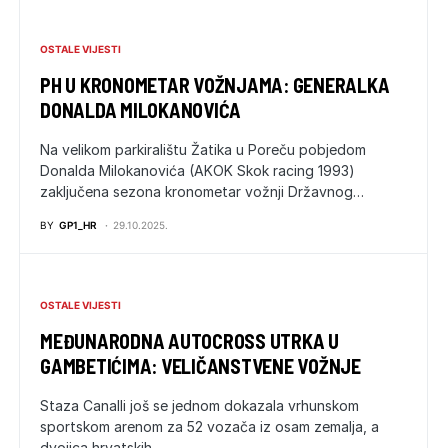
OSTALE VIJESTI
PH U KRONOMETAR VOŽNJAMA: GENERALKA
DONALDA MILOKANOVIĆA
Na velikom parkiralištu Žatika u Poreču pobjedom
Donalda Milokanovića (AKOK Skok racing 1993)
zaključena sezona kronometar vožnji Državnog…
BY
GP1_HR
29.10.2025.
OSTALE VIJESTI
MEĐUNARODNA AUTOCROSS UTRKA U
GAMBETIĆIMA: VELIČANSTVENE VOŽNJE
Staza Canalli još se jednom dokazala vrhunskom
sportskom arenom za 52 vozača iz osam zemalja, a
dvojica hrvatskih…