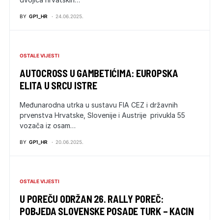
BY
GP1_HR
24.06.2025.
OSTALE VIJESTI
AUTOCROSS U GAMBETIĆIMA: EUROPSKA
ELITA U SRCU ISTRE
Međunarodna utrka u sustavu FIA CEZ i državnih
prvenstva Hrvatske, Slovenije i Austrije privukla 55
vozača iz osam…
BY
GP1_HR
20.06.2025.
OSTALE VIJESTI
U POREČU ODRŽAN 26. RALLY POREČ:
POBJEDA SLOVENSKE POSADE TURK – KACIN