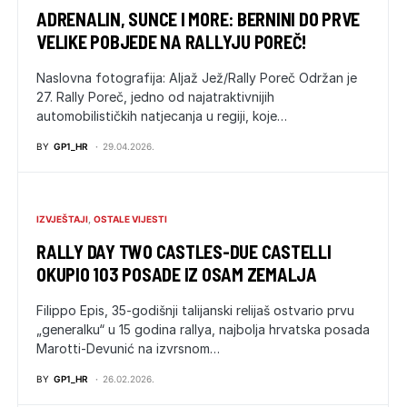
ADRENALIN, SUNCE I MORE: BERNINI DO PRVE
VELIKE POBJEDE NA RALLYJU POREČ!
Naslovna fotografija: Aljaž Jež/Rally Poreč Održan je
27. Rally Poreč, jedno od najatraktivnijih
automobilističkih natjecanja u regiji, koje…
BY
GP1_HR
29.04.2026.
IZVJEŠTAJI
OSTALE VIJESTI
RALLY DAY TWO CASTLES-DUE CASTELLI
OKUPIO 103 POSADE IZ OSAM ZEMALJA
Filippo Epis, 35-godišnji talijanski relijaš ostvario prvu
„generalku“ u 15 godina rallya, najbolja hrvatska posada
Marotti-Devunić na izvrsnom…
BY
GP1_HR
26.02.2026.