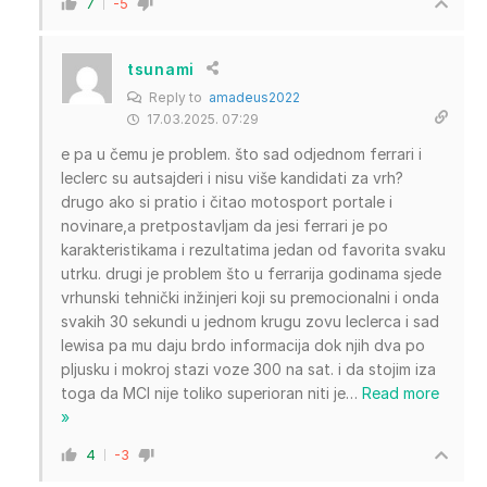
7
-5
tsunami
Reply to
amadeus2022
17.03.2025. 07:29
e pa u čemu je problem. što sad odjednom ferrari i
leclerc su autsajderi i nisu više kandidati za vrh?
drugo ako si pratio i čitao motosport portale i
novinare,a pretpostavljam da jesi ferrari je po
karakteristikama i rezultatima jedan od favorita svaku
utrku. drugi je problem što u ferrarija godinama sjede
vrhunski tehnički inžinjeri koji su premocionalni i onda
svakih 30 sekundi u jednom krugu zovu leclerca i sad
lewisa pa mu daju brdo informacija dok njih dva po
pljusku i mokroj stazi voze 300 na sat. i da stojim iza
toga da MCl nije toliko superioran niti je
…
Read more
»
4
-3