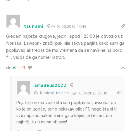
tsunami
16.03.2025. 14:48
Gledam najbrže krugove, jedini ispod 1:23:00 je odvozio uz
Norissa, Lawson- znači ipak nije takva panjina kako sam ga
popljuvao,ali trebat će mu vremena da se navikne na bolid
f1 , valjda će ga horner istrpit.
6
-9
amadeus2022
Reply to
tsunami
16.03.2025. 23:10
Prijatelju nema veze šta si ti popljuvao Lawsona, pa
ko je on uopće, tamo nekakav pilot F1, nego šta si ti
sve napisao nakon treninga u kojem je Leclerc bio
najbrži, to ti nama objasni!