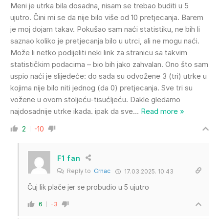
Meni je utrka bila dosadna, nisam se trebao buditi u 5
ujutro. Čini mi se da nije bilo više od 10 pretjecanja. Barem
je moj dojam takav. Pokušao sam naći statistiku, ne bih li
saznao koliko je pretjecanja bilo u utrci, ali ne mogu naći.
Može li netko podijeliti neki link za stranicu sa takvim
statističkim podacima – bio bih jako zahvalan. Ono što sam
uspio naći je slijedeće: do sada su odvožene 3 (tri) utrke u
kojima nije bilo niti jednog (da 0) pretjecanja. Sve tri su
vožene u ovom stoljeću-tisućljeću. Dakle gledamo
najdosadnije utrke ikada. ipak da sve
…
Read more »
2
-10
F1 fan
Reply to
Crnac
17.03.2025. 10:43
Čuj lik plače jer se probudio u 5 ujutro
6
-3