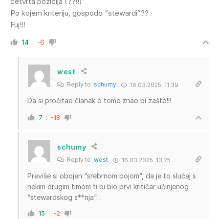
četvrta pozicija (??!!)
Po kojem kriteriju, gospodo “stewardi”??
Fuj!!!
14
-6
west
Reply to
schumy
16.03.2025. 11:39
Da si pročitao članak o tome znao bi zašto!!!
7
-18
schumy
Reply to
west
16.03.2025. 13:25
Previše si obojen “srebrnom bojom”, da je to slučaj s
nekim drugim timom ti bi bio prvi kritičar učinjenog
“stewardskog s**nja”…
15
-2