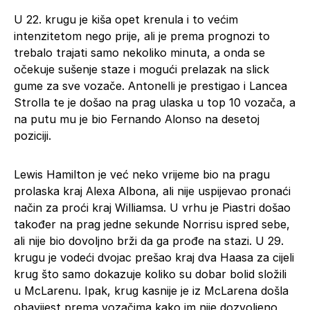
U 22. krugu je kiša opet krenula i to većim
intenzitetom nego prije, ali je prema prognozi to
trebalo trajati samo nekoliko minuta, a onda se
očekuje sušenje staze i mogući prelazak na slick
gume za sve vozače. Antonelli je prestigao i Lancea
Strolla te je došao na prag ulaska u top 10 vozača, a
na putu mu je bio Fernando Alonso na desetoj
poziciji.
Lewis Hamilton je već neko vrijeme bio na pragu
prolaska kraj Alexa Albona, ali nije uspijevao pronaći
način za proći kraj Williamsa. U vrhu je Piastri došao
također na prag jedne sekunde Norrisu ispred sebe,
ali nije bio dovoljno brži da ga prođe na stazi. U 29.
krugu je vodeći dvojac prešao kraj dva Haasa za cijeli
krug što samo dokazuje koliko su dobar bolid složili
u McLarenu. Ipak, krug kasnije je iz McLarena došla
obavijest prema vozačima kako im nije dozvoljeno