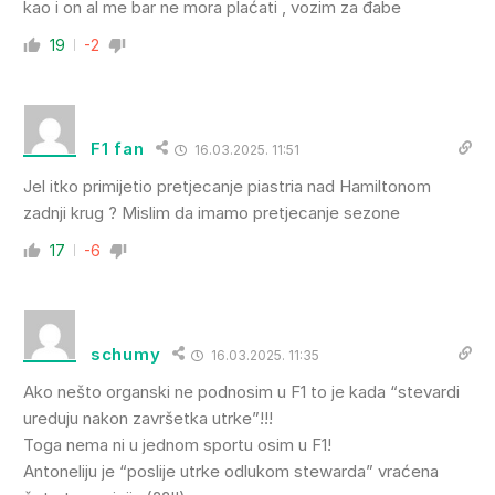
kao i on al me bar ne mora plaćati , vozim za đabe
19
-2
F1 fan
16.03.2025. 11:51
Jel itko primijetio pretjecanje piastria nad Hamiltonom
zadnji krug ? Mislim da imamo pretjecanje sezone
17
-6
schumy
16.03.2025. 11:35
Ako nešto organski ne podnosim u F1 to je kada “stevardi
ureduju nakon završetka utrke”!!!
Toga nema ni u jednom sportu osim u F1!
Antoneliju je “poslije utrke odlukom stewarda” vraćena