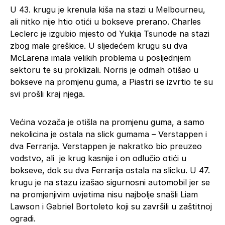
U 43. krugu je krenula kiša na stazi u Melbourneu,
ali nitko nije htio otići u bokseve prerano. Charles
Leclerc je izgubio mjesto od Yukija Tsunode na stazi
zbog male greškice. U sljedećem krugu su dva
McLarena imala velikih problema u posljednjem
sektoru te su proklizali. Norris je odmah otišao u
bokseve na promjenu guma, a Piastri se izvrtio te su
svi prošli kraj njega.
Većina vozača je otišla na promjenu guma, a samo
nekolicina je ostala na slick gumama – Verstappen i
dva Ferrarija. Verstappen je nakratko bio preuzeo
vodstvo, ali je krug kasnije i on odlučio otići u
bokseve, dok su dva Ferrarija ostala na slicku. U 47.
krugu je na stazu izašao sigurnosni automobil jer se
na promjenjivim uvjetima nisu najbolje snašli Liam
Lawson i Gabriel Bortoleto koji su završili u zaštitnoj
ogradi.