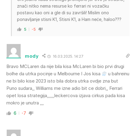
znači nitko nema resurse ko ferrari ni vozačku
postavu kao oni a gle di su završili! Mislim ono
ponavljanje stisni K1, Stisni K1, a Ham neće, haloo???
5
-5
mody
16.03.2025. 14:27
Bravo MCLaren da nije bila kisa McLaren bi bio prvi drugi
bolhe da utrka pocinje u Melbourne I Jos kisa
u bahreinu
ne bi bilo kise 2023 isto bila dobra utrka ovdje zna but
Puno sudara,, Williams me izne adio bit ce dobri,, Ferrari
opet losa strategija,,,,,,leckercova izjava cirkus pada kisa
mokro je unutra ,,,
6
-7