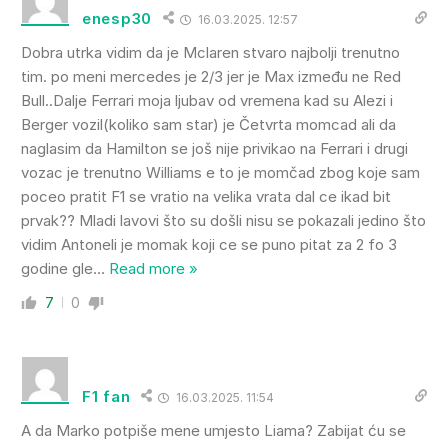
enesp30
16.03.2025. 12:57
Dobra utrka vidim da je Mclaren stvaro najbolji trenutno
tim. po meni mercedes je 2/3 jer je Max između ne Red
Bull..Dalje Ferrari moja ljubav od vremena kad su Alezi i
Berger vozil(koliko sam star) je Četvrta momcad ali da
naglasim da Hamilton se još nije privikao na Ferrari i drugi
vozac je trenutno Williams e to je momčad zbog koje sam
poceo pratit F1 se vratio na velika vrata dal ce ikad bit
prvak?? Mladi lavovi što su došli nisu se pokazali jedino što
vidim Antoneli je momak koji ce se puno pitat za 2 fo 3
godine gle
…
Read more »
7
0
F1 fan
16.03.2025. 11:54
A da Marko potpiše mene umjesto Liama? Zabijat ću se