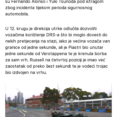
su Fernando Alonso i Yuki Tsunoda pod istragom
zbog incidenta tijekom perioda sigurnosnog
automobila.
U 12. krugu je direkcija utrke odlučila dozvoliti
vozačima korištenje DRS-a što bi moglo dovesti do
nekih pretjecanja na stazi, iako je većina vozača van
granice od jedne sekunde, ali je Piastri bio unutar
jedne sekunde od Verstappena te je krenula borba
za sam vrh. Russell na četvrtoj poziciji je imao već
zaostatak od preko šest sekundi te je vodeći trojac
bio izdvojen na vrhu.