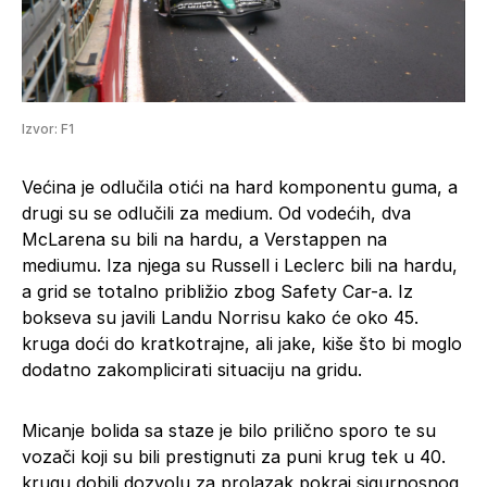
Izvor: F1
Većina je odlučila otići na hard komponentu guma, a
drugi su se odlučili za medium. Od vodećih, dva
McLarena su bili na hardu, a Verstappen na
mediumu. Iza njega su Russell i Leclerc bili na hardu,
a grid se totalno približio zbog Safety Car-a. Iz
bokseva su javili Landu Norrisu kako će oko 45.
kruga doći do kratkotrajne, ali jake, kiše što bi moglo
dodatno zakomplicirati situaciju na gridu.
Micanje bolida sa staze je bilo prilično sporo te su
vozači koji su bili prestignuti za puni krug tek u 40.
krugu dobili dozvolu za prolazak pokraj sigurnosnog