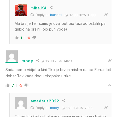
mika.KA
Reply to
tsunami
17.03.2025. 15:03
Ma brz je ferr samo je ovaj put bio tezi od ostalih pa
gubio na brzini (bio pun vode)
1
-6
mody
16.03.2025. 14:29
Sada cemo vidjet u kini Tko je brz ja mislim da ce Ferrari bit
dobar Tek kada dodu eiropske utrke
7
-5
amadeus2022
Reply to
mody
16.03.2025. 23:15
Oni jedino kada stratege promijene jer ovo je strašno,