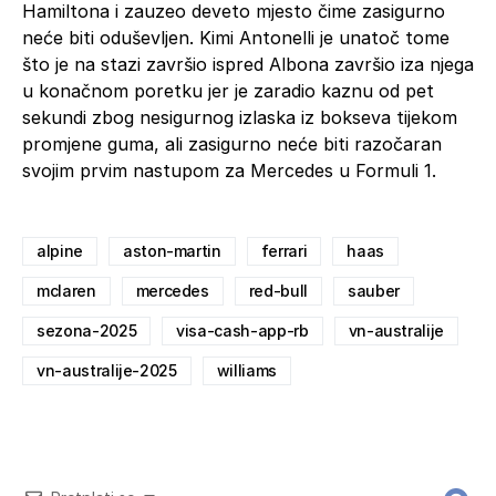
Hamiltona i zauzeo deveto mjesto čime zasigurno
neće biti oduševljen. Kimi Antonelli je unatoč tome
što je na stazi završio ispred Albona završio iza njega
u konačnom poretku jer je zaradio kaznu od pet
sekundi zbog nesigurnog izlaska iz bokseva tijekom
promjene guma, ali zasigurno neće biti razočaran
svojim prvim nastupom za Mercedes u Formuli 1.
alpine
aston-martin
ferrari
haas
mclaren
mercedes
red-bull
sauber
sezona-2025
visa-cash-app-rb
vn-australije
vn-australije-2025
williams