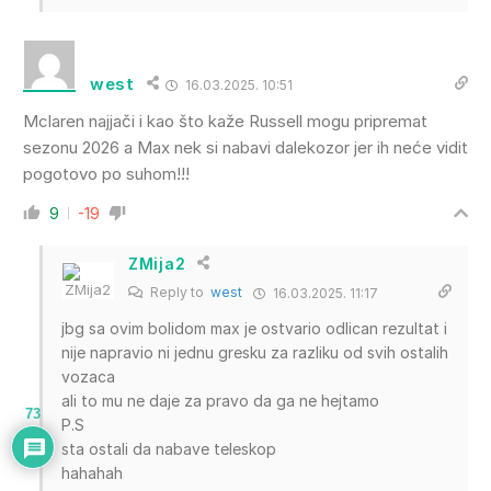
west
16.03.2025. 10:51
Mclaren najjači i kao što kaže Russell mogu pripremat
sezonu 2026 a Max nek si nabavi dalekozor jer ih neće vidit
pogotovo po suhom!!!
9
-19
ZMija2
Reply to
west
16.03.2025. 11:17
jbg sa ovim bolidom max je ostvario odlican rezultat i
nije napravio ni jednu gresku za razliku od svih ostalih
vozaca
ali to mu ne daje za pravo da ga ne hejtamo
73
P.S
sta ostali da nabave teleskop
hahahah