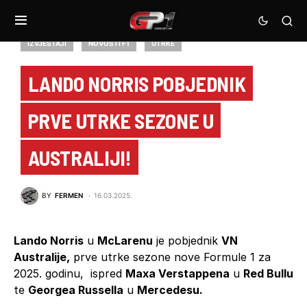
IZVJEŠTAJI
NOVOSTI F1
UTRKE
LANDO NORRIS POBJEDNIK
PRVE UTRKE SEZONE U
AUSTRALIJI!
BY
FERMEN
16.03.2025.
Lando Norris
u
McLarenu
je pobjednik
VN
Australije,
prve utrke sezone nove Formule 1 za
2025. godinu, ispred
Maxa Verstappena
u
Red Bullu
te
Georgea Russella
u
Mercedesu.