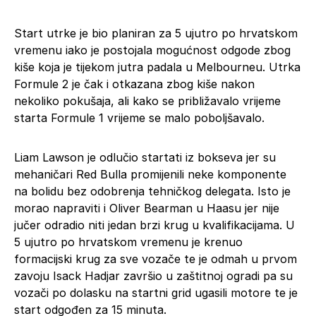
Start utrke je bio planiran za 5 ujutro po hrvatskom
vremenu iako je postojala mogućnost odgode zbog
kiše koja je tijekom jutra padala u Melbourneu. Utrka
Formule 2 je čak i otkazana zbog kiše nakon
nekoliko pokušaja, ali kako se približavalo vrijeme
starta Formule 1 vrijeme se malo poboljšavalo.
Liam Lawson je odlučio startati iz bokseva jer su
mehaničari Red Bulla promijenili neke komponente
na bolidu bez odobrenja tehničkog delegata. Isto je
morao napraviti i Oliver Bearman u Haasu jer nije
jučer odradio niti jedan brzi krug u kvalifikacijama. U
5 ujutro po hrvatskom vremenu je krenuo
formacijski krug za sve vozače te je odmah u prvom
zavoju Isack Hadjar završio u zaštitnoj ogradi pa su
vozači po dolasku na startni grid ugasili motore te je
start odgođen za 15 minuta.