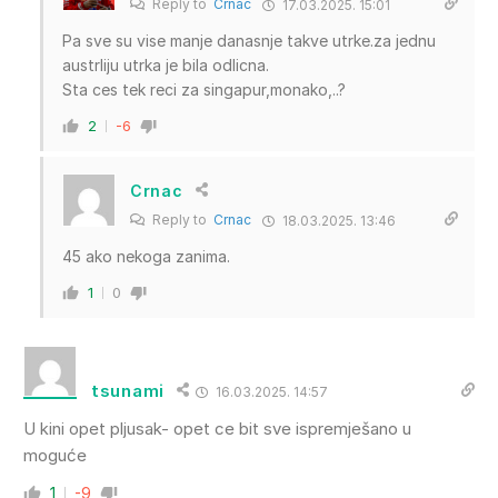
Reply to
Crnac
17.03.2025. 15:01
Pa sve su vise manje danasnje takve utrke.za jednu
austrliju utrka je bila odlicna.
Sta ces tek reci za singapur,monako,..?
2
-6
Crnac
Reply to
Crnac
18.03.2025. 13:46
45 ako nekoga zanima.
1
0
tsunami
16.03.2025. 14:57
U kini opet pljusak- opet ce bit sve ispremješano u
moguće
1
-9