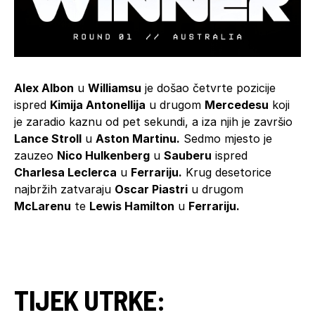
Alex Albon
u
Williamsu
je došao četvrte pozicije
ispred
Kimija Antonellija
u drugom
Mercedesu
koji
je zaradio kaznu od pet sekundi, a iza njih je završio
Lance Stroll
u
Aston Martinu.
Sedmo mjesto je
zauzeo
Nico Hulkenberg
u
Sauberu
ispred
Charlesa Leclerca
u
Ferrariju.
Krug desetorice
najbržih zatvaraju
Oscar Piastri
u drugom
McLarenu
te
Lewis Hamilton
u
Ferrariju.
TIJEK UTRKE: