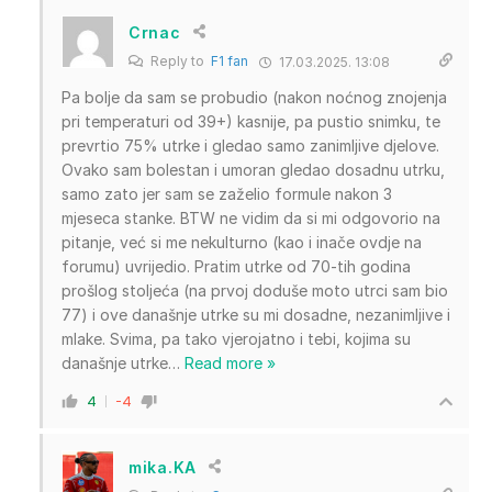
Crnac
Reply to
F1 fan
17.03.2025. 13:08
Pa bolje da sam se probudio (nakon noćnog znojenja
pri temperaturi od 39+) kasnije, pa pustio snimku, te
prevrtio 75% utrke i gledao samo zanimljive djelove.
Ovako sam bolestan i umoran gledao dosadnu utrku,
samo zato jer sam se zaželio formule nakon 3
mjeseca stanke. BTW ne vidim da si mi odgovorio na
pitanje, već si me nekulturno (kao i inače ovdje na
forumu) uvrijedio. Pratim utrke od 70-tih godina
prošlog stoljeća (na prvoj doduše moto utrci sam bio
77) i ove današnje utrke su mi dosadne, nezanimljive i
mlake. Svima, pa tako vjerojatno i tebi, kojima su
današnje utrke
…
Read more »
4
-4
mika.KA