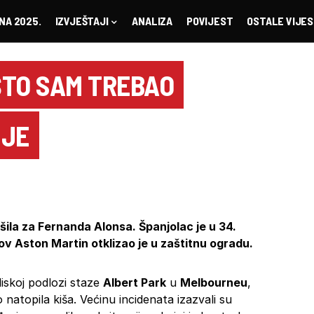
NA 2025.
IZVJEŠTAJI
ANALIZA
POVIJEST
OSTALE VIJES
ŠTO SAM TREBAO
IJE
ršila za Fernanda Alonsa. Španjolac je u 34.
ov Aston Martin otklizao je u zaštitnu ogradu.
iskoj podlozi staze
Albert Park
u
Melbourneu
,
 natopila kiša. Većinu incidenata izazvali su