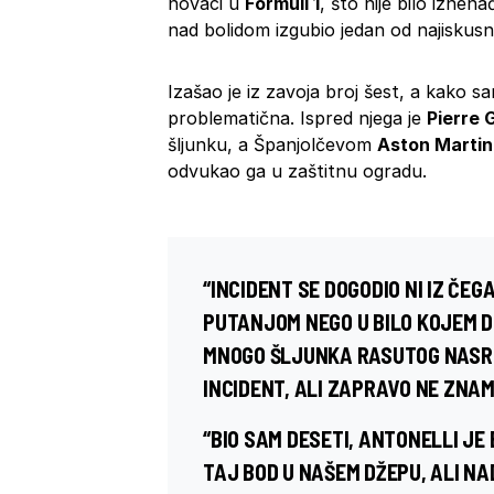
novaci u
Formuli 1
, što nije bilo iznena
nad bolidom izgubio jedan od najiskusn
Izašao je iz zavoja broj šest, a kako s
problematična. Ispred njega je
Pierre 
šljunku, a Španjolčevom
Aston Marti
odvukao ga u zaštitnu ogradu.
“INCIDENT SE DOGODIO NI IZ ČEG
PUTANJOM NEGO U BILO KOJEM 
MNOGO ŠLJUNKA RASUTOG NASRED
INCIDENT, ALI ZAPRAVO NE ZNA
“BIO SAM DESETI, ANTONELLI JE 
TAJ BOD U NAŠEM DŽEPU, ALI NA