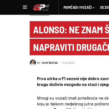
MOMČADI I VOZAČI
SEZO
NOVOSTI F1
ALONSO: NE ZNAM 
NAPRAVITI DRUGAČ
BY
IGOR ŠESTAK
17.03.2025.
Prva utrka u F1 sezoni nije dobro zav
krugu doživio nezgodu na stazi i njeg
Mnogi su vozači imali poteškoća na skl
koju je tijekom nedjeljnog jutra pošteno