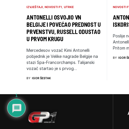
IZVJEŠTAJI
NOVOSTI F1
UTRKE
NOVOSTI F
ANTONELLI OSVOJIO VN
ANTONE
BELGIJE I POVEĆAO PREDNOST U
ISKORI
PRVENSTVU, RUSSELL ODUSTAO
Poslije n
U PRVOM KRUGU
Antonell
Pritom m
Mercedesov vozač Kimi Antonelli
pobjednik je Velike nagrade Belgije na
BY
IGOR Š
stazi Spa-Francorchamps. Talijanski
vozač startao je s prvog…
BY
IGOR ŠESTAK
1