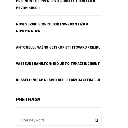
PREDNOST U PRVENSTVU, RUSSELL ODUSTAO U
PRVOM KRUGU
NOVI SUZUKI GSX-R1000R I SV-7GX STIŽU U
NOVEMA NOVA
ANTONELLI: VAŽNO JE ISKORISTITI SVAKU PRILIKU
VASSEUR I HAMILTON: BIO JE TO TRKAĆI INCIDENT
RUSSELL: NISAM NI SMIO BITI U TAKVOJ SITUACIJI
PRETRAGA