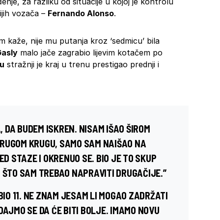
đenje, za razliku od situacije u kojoj je kontrolu
ijih vozača –
Fernando Alonso
.
am kaže, nije mu putanja kroz ‘sedmicu’ bila
Gasly
malo jače zagrabio lijevim kotačem po
nu
stražnji je kraj u trenu prestigao prednji i
A, DA BUDEM ISKREN. NISAM IŠAO ŠIROM
DRUGOM KRUGU, SAMO SAM NAIŠAO NA
 STAZE I OKRENUO SE. BIO JE TO SKUP
M ŠTO SAM TREBAO NAPRAVITI DRUGAČIJE.”
BIO 11. NE ZNAM JESAM LI MOGAO ZADRŽATI
DAJMO SE DA ĆE BITI BOLJE. IMAMO NOVU