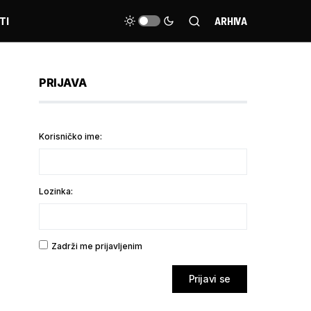
TI
ARHIVA
PRIJAVA
Korisničko ime:
Lozinka:
Zadrži me prijavljenim
Prijavi se