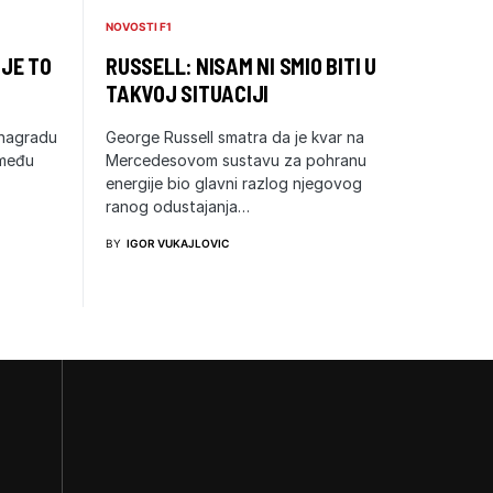
NOVOSTI F1
 JE TO
RUSSELL: NISAM NI SMIO BITI U
TAKVOJ SITUACIJI
 nagradu
George Russell smatra da je kvar na
zmeđu
Mercedesovom sustavu za pohranu
energije bio glavni razlog njegovog
ranog odustajanja…
BY
IGOR VUKAJLOVIC