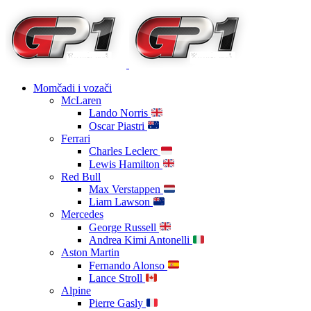
Momčadi i vozači
McLaren
Lando Norris
Oscar Piastri
Ferrari
Charles Leclerc
Lewis Hamilton
Red Bull
Max Verstappen
Liam Lawson
Mercedes
George Russell
Andrea Kimi Antonelli
Aston Martin
Fernando Alonso
Lance Stroll
Alpine
Pierre Gasly