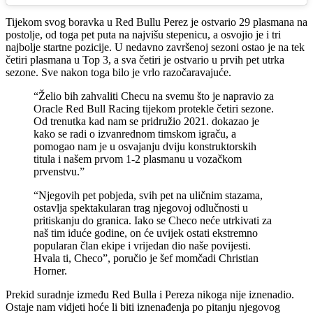
Tijekom svog boravka u Red Bullu Perez je ostvario 29 plasmana na
postolje, od toga pet puta na najvišu stepenicu, a osvojio je i tri
najbolje startne pozicije. U nedavno završenoj sezoni ostao je na tek
četiri plasmana u Top 3, a sva četiri je ostvario u prvih pet utrka
sezone. Sve nakon toga bilo je vrlo razočaravajuće.
“Želio bih zahvaliti Checu na svemu što je napravio za
Oracle Red Bull Racing tijekom protekle četiri sezone.
Od trenutka kad nam se pridružio 2021. dokazao je
kako se radi o izvanrednom timskom igraču, a
pomogao nam je u osvajanju dviju konstruktorskih
titula i našem prvom 1-2 plasmanu u vozačkom
prvenstvu.”
“Njegovih pet pobjeda, svih pet na uličnim stazama,
ostavlja spektakularan trag njegovoj odlučnosti u
pritiskanju do granica. Iako se Checo neće utrkivati za
naš tim iduće godine, on će uvijek ostati ekstremno
popularan član ekipe i vrijedan dio naše povijesti.
Hvala ti, Checo”, poručio je šef momčadi Christian
Horner.
Prekid suradnje između Red Bulla i Pereza nikoga nije iznenadio.
Ostaje nam vidjeti hoće li biti iznenađenja po pitanju njegovog