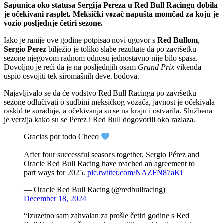
Sapunica oko statusa Sergija Pereza u Red Bull Racingu dobila
je očekivani rasplet. Meksički vozač napušta momčad za koju je
vozio posljednje četiri sezone.
Iako je ranije ove godine potpisao novi ugovor s
Red Bullom
,
Sergio Perez
bilježio je toliko slabe rezultate da po završetku
sezone njegovom radnom odnosu jednostavno nije bilo spasa.
Dovoljno je reći da je na posljednjih osam
Grand Prix
vikenda
uspio osvojiti tek siromašnih devet bodova.
Najavljivalo se da će vodstvo Red Bull Racinga po završetku
sezone odlučivati o sudbini meksičkog vozača, javnost je očekivala
raskid te suradnje, a očekivanja su se na kraju i ostvarila. Službena
je verzija kako su se Perez i Red Bull dogovorili oko razlaza.
Gracias por todo Checo
After four successful seasons together, Sergio Pérez and
Oracle Red Bull Racing have reached an agreement to
part ways for 2025.
pic.twitter.com/NAZFN87aKi
— Oracle Red Bull Racing (@redbullracing)
December 18, 2024
“Izuzetno sam zahvalan za prošle četiri godine s Red