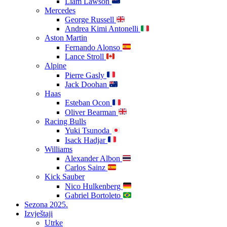
Liam Lawson
Mercedes
George Russell
Andrea Kimi Antonelli
Aston Martin
Fernando Alonso
Lance Stroll
Alpine
Pierre Gasly
Jack Doohan
Haas
Esteban Ocon
Oliver Bearman
Racing Bulls
Yuki Tsunoda
Isack Hadjar
Williams
Alexander Albon
Carlos Sainz
Kick Sauber
Nico Hulkenberg
Gabriel Bortoleto
Sezona 2025.
Izvještaji
Utrke