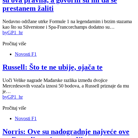
su ova pravila, a govorili su mi da se
prestanem žaliti
Nedavno održane utrke Formule 1 na legendarnim i brzim stazama
kao što su Silverstone i Spa-Francorchamps dodatno su…
by
GP1_hr
Pročitaj više
Novosti F1
Russell: Što te ne ubije, ojača te
Uoči Velike nagrade Mađarske razlika između dvojice
Mercedesovih vozača iznosi 50 bodova, a Russell priznaje da mu
je…
by
GP1_hr
Pročitaj više
Novosti F1
Norris: Ove su nadogradnje najveće ove