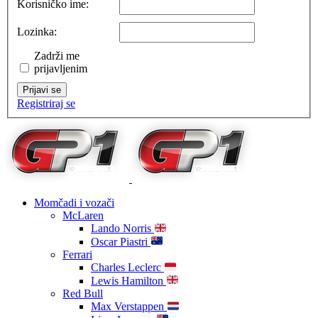
Korisničko ime:
Lozinka:
Zadrži me
prijavljenim
Prijavi se
Registriraj se
Momčadi i vozači
McLaren
Lando Norris
Oscar Piastri
Ferrari
Charles Leclerc
Lewis Hamilton
Red Bull
Max Verstappen