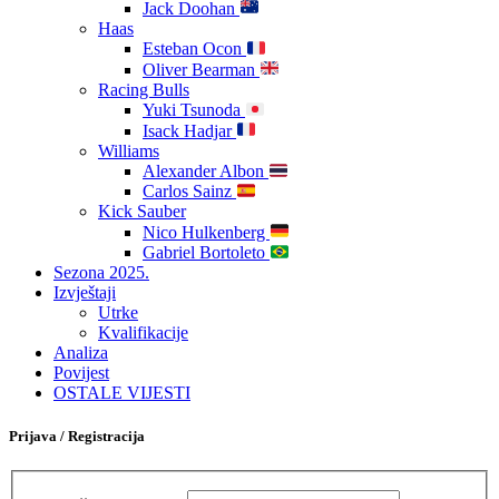
Jack Doohan
Haas
Esteban Ocon
Oliver Bearman
Racing Bulls
Yuki Tsunoda
Isack Hadjar
Williams
Alexander Albon
Carlos Sainz
Kick Sauber
Nico Hulkenberg
Gabriel Bortoleto
Sezona 2025.
Izvještaji
Utrke
Kvalifikacije
Analiza
Povijest
OSTALE VIJESTI
Prijava / Registracija