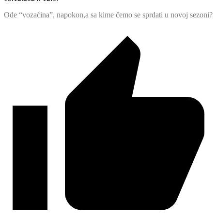
Ode “vozaćina”, napokon,a sa kime čemo se sprdati u novoj sezoni?