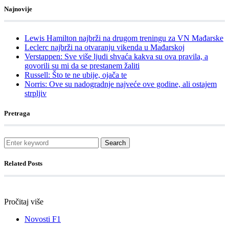
Najnovije
Lewis Hamilton najbrži na drugom treningu za VN Mađarske
Leclerc najbrži na otvaranju vikenda u Mađarskoj
Verstappen: Sve više ljudi shvaća kakva su ova pravila, a
govorili su mi da se prestanem žaliti
Russell: Što te ne ubije, ojača te
Norris: Ove su nadogradnje najveće ove godine, ali ostajem
strpljiv
Pretraga
Search
Related Posts
Pročitaj više
Novosti F1