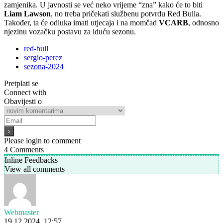
zamjenika. U javnosti se već neko vrijeme “zna” kako će to biti
Liam Lawson
, no treba pričekati službenu potvrdu Red Bulla.
Također, ta će odluka imati utjecaja i na momčad
VCARB
, odnosno
njezinu vozačku postavu za iduću sezonu.
red-bull
sergio-perez
sezona-2024
Pretplati se
Connect with
Obavijesti o
Please login to comment
4
Comments
Inline Feedbacks
View all comments
Webmaster
19.12.2024. 12:57