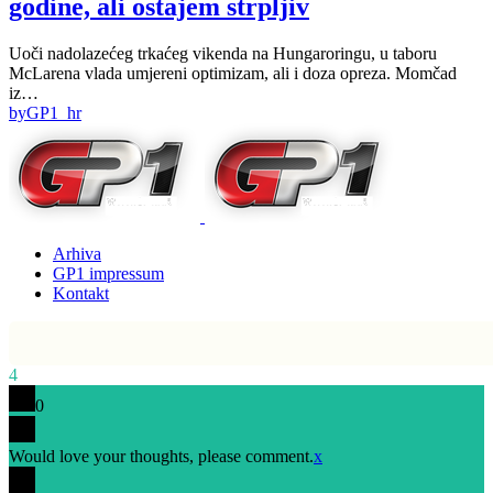
godine, ali ostajem strpljiv
Uoči nadolazećeg trkaćeg vikenda na Hungaroringu, u taboru
McLarena vlada umjereni optimizam, ali i doza opreza. Momčad
iz…
by
GP1_hr
Arhiva
GP1 impressum
Kontakt
4
0
Would love your thoughts, please comment.
x