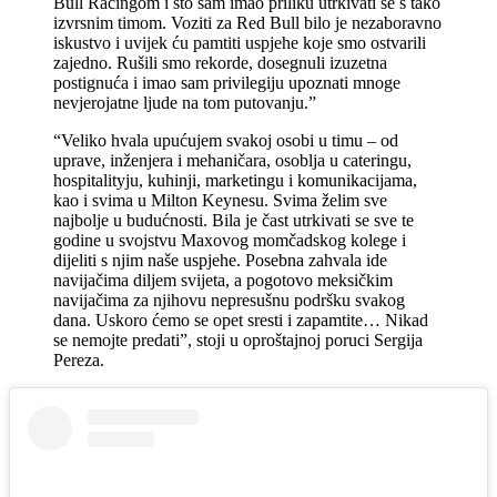
Bull Racingom i što sam imao priliku utrkivati se s tako
izvrsnim timom. Voziti za Red Bull bilo je nezaboravno
iskustvo i uvijek ću pamtiti uspjehe koje smo ostvarili
zajedno. Rušili smo rekorde, dosegnuli izuzetna
postignuća i imao sam privilegiju upoznati mnoge
nevjerojatne ljude na tom putovanju.”
“Veliko hvala upućujem svakoj osobi u timu – od
uprave, inženjera i mehaničara, osoblja u cateringu,
hospitalityju, kuhinji, marketingu i komunikacijama,
kao i svima u Milton Keynesu. Svima želim sve
najbolje u budućnosti. Bila je čast utrkivati se sve te
godine u svojstvu Maxovog momčadskog kolege i
dijeliti s njim naše uspjehe. Posebna zahvala ide
navijačima diljem svijeta, a pogotovo meksičkim
navijačima za njihovu nepresušnu podršku svakog
dana. Uskoro ćemo se opet sresti i zapamtite… Nikad
se nemojte predati”, stoji u oproštajnoj poruci Sergija
Pereza.