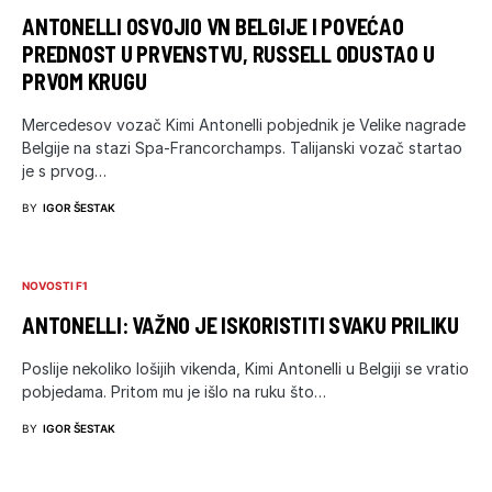
ANTONELLI OSVOJIO VN BELGIJE I POVEĆAO
PREDNOST U PRVENSTVU, RUSSELL ODUSTAO U
PRVOM KRUGU
Mercedesov vozač Kimi Antonelli pobjednik je Velike nagrade
Belgije na stazi Spa-Francorchamps. Talijanski vozač startao
je s prvog…
BY
IGOR ŠESTAK
NOVOSTI F1
ANTONELLI: VAŽNO JE ISKORISTITI SVAKU PRILIKU
Poslije nekoliko lošijih vikenda, Kimi Antonelli u Belgiji se vratio
pobjedama. Pritom mu je išlo na ruku što…
BY
IGOR ŠESTAK