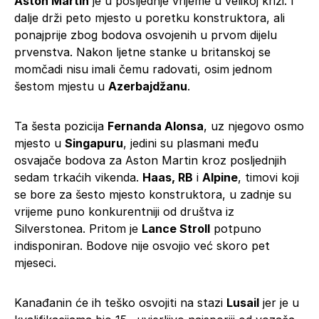
Aston Martin
je u posljednje vrijeme u velikoj krizi. I
dalje drži peto mjesto u poretku konstruktora, ali
ponajprije zbog bodova osvojenih u prvom dijelu
prvenstva. Nakon ljetne stanke u britanskoj se
momčadi nisu imali čemu radovati, osim jednom
šestom mjestu u
Azerbajdžanu
.
Ta šesta pozicija
Fernanda Alonsa
, uz njegovo osmo
mjesto u
Singapuru
, jedini su plasmani među
osvajače bodova za Aston Martin kroz posljednjih
sedam trkaćih vikenda.
Haas, RB
i
Alpine
, timovi koji
se bore za šesto mjesto konstruktora, u zadnje su
vrijeme puno konkurentniji od društva iz
Silverstonea. Pritom je
Lance Stroll
potpuno
indisponiran. Bodove nije osvojio već skoro pet
mjeseci.
Kanađanin će ih teško osvojiti na stazi
Lusail
jer je u