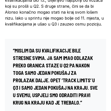
kvalifikacijama bio 15., uvjerljivo najsporiji od vozača
koji su prošli u Q2. S druge strane, čini se da bi
Alonso konačno mogao stati na kraj svom lošem
nizu. Iako u sprintu nije mogao bolje od 11. mjesta, u
kvalifikacijama je ušao u Q3 i zauzeo osmu poziciju.
“MISLIM DA SU KVALIFIKACIJE BILE
STRESNE SVIMA. JA SAM IMAO ODLAZAK
PREKO GRANICA STAZE U Q2 PA NAKON
TOGA SAMO JEDAN POKUŠAJ ZA
PROLAZAK DALJE. OPET ‘TRACK LIMITS’ U
Q3 I SAMO JEDAN POKUŠAJ NA KRAJU. SVE
U SVEMU, USPJELI SMO ODRADITI PRAVI
KRUG NA KRAJU KAD JE TREBALO.”