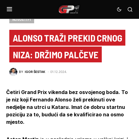
NOVOSTI F1
ALONSO TRAŽI PREKID CRNOG
NIZA: DRŽIMO PALČEVE
BY
IGOR ŠESTAK
01.12.2024.
Četiri Grand Prix vikenda bez osvojenog boda. To
je niz koji Fernando Alonso želi prekinuti ove
nedjelje na utrci u Kataru. Imat će dobru startnu
poziciju za to, budući da se kvalificirao na osmo
mjesto.