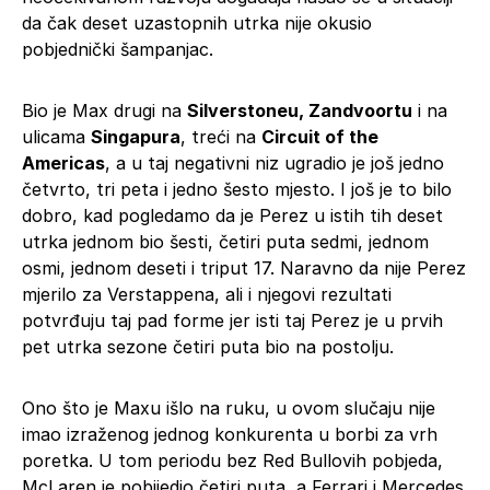
da čak deset uzastopnih utrka nije okusio
pobjednički šampanjac.
Bio je Max drugi na
Silverstoneu, Zandvoortu
i na
ulicama
Singapura
, treći na
Circuit of the
Americas
, a u taj negativni niz ugradio je još jedno
četvrto, tri peta i jedno šesto mjesto. I još je to bilo
dobro, kad pogledamo da je Perez u istih tih deset
utrka jednom bio šesti, četiri puta sedmi, jednom
osmi, jednom deseti i triput 17. Naravno da nije Perez
mjerilo za Verstappena, ali i njegovi rezultati
potvrđuju taj pad forme jer isti taj Perez je u prvih
pet utrka sezone četiri puta bio na postolju.
Ono što je Maxu išlo na ruku, u ovom slučaju nije
imao izraženog jednog konkurenta u borbi za vrh
poretka. U tom periodu bez Red Bullovih pobjeda,
McLaren je pobijedio četiri puta, a Ferrari i Mercedes