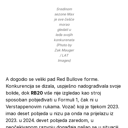
Sredinom
sezone Max
je sve češće
morao
gledati u
leđa svojih
konkurenata
(Photo by
Zak Mauger
/ LAT
Images)
A dogodio se veliki pad Red Bullove forme.
Konkurencija se dizala, uspješno nadograđivala svoje
bolide, dok
RB20
više nije izgledao kao stroj
sposoban pobjeđivati u Formuli 1, čak ni u
Verstappenovim rukama. Vozač koji je tijekom 2023.
imao deset pobjeda u nizu pa onda na prijelazu iz
2023. u 2024. devet pobjeda zaredom, u
neočekivanom razvoju događaja našao se u situaciji