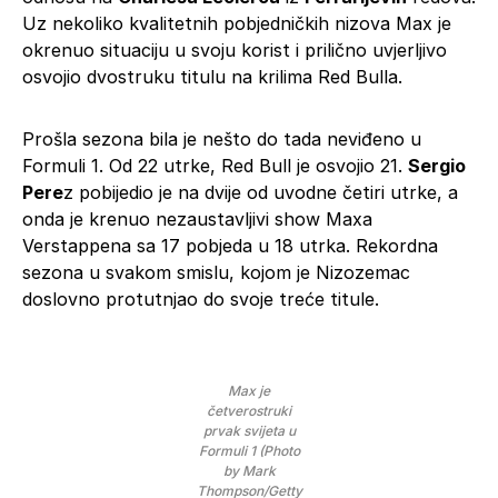
Uz nekoliko kvalitetnih pobjedničkih nizova Max je
okrenuo situaciju u svoju korist i prilično uvjerljivo
osvojio dvostruku titulu na krilima Red Bulla.
Prošla sezona bila je nešto do tada neviđeno u
Formuli 1. Od 22 utrke, Red Bull je osvojio 21.
Sergio
Pere
z pobijedio je na dvije od uvodne četiri utrke, a
onda je krenuo nezaustavljivi show Maxa
Verstappena sa 17 pobjeda u 18 utrka. Rekordna
sezona u svakom smislu, kojom je Nizozemac
doslovno protutnjao do svoje treće titule.
Max je
četverostruki
prvak svijeta u
Formuli 1 (Photo
by Mark
Thompson/Getty