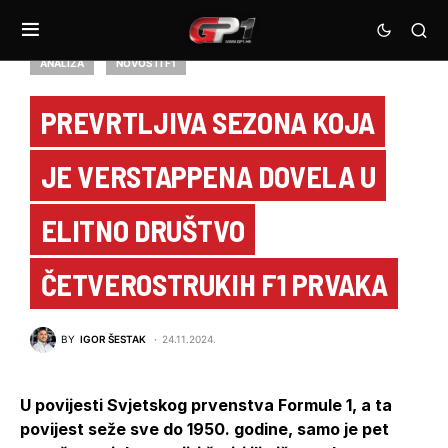
ANALIZA
NOVOSTI F1
PREVRTLJIVA SEZONA KOJA
JE VERSTAPPENA DOVELA U
ELITNO DRUŠTVO
ČETVEROSTRUKIH F1 PRVAKA
BY
IGOR ŠESTAK
24.11.2024.
U povijesti Svjetskog prvenstva Formule 1, a ta
povijest seže sve do 1950. godine, samo je pet