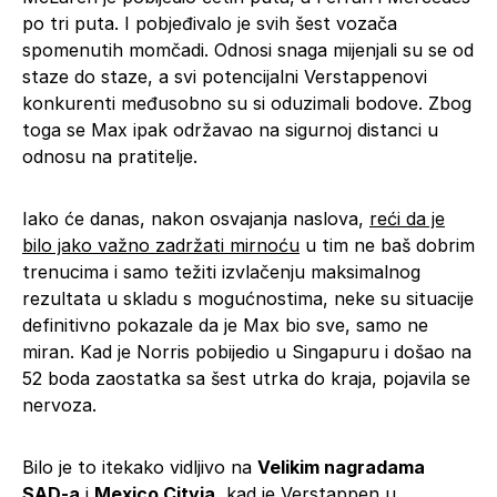
po tri puta. I pobjeđivalo je svih šest vozača
spomenutih momčadi. Odnosi snaga mijenjali su se od
staze do staze, a svi potencijalni Verstappenovi
konkurenti međusobno su si oduzimali bodove. Zbog
toga se Max ipak održavao na sigurnoj distanci u
odnosu na pratitelje.
Iako će danas, nakon osvajanja naslova,
reći da je
bilo jako važno zadržati mirnoću
u tim ne baš dobrim
trenucima i samo težiti izvlačenju maksimalnog
rezultata u skladu s mogućnostima, neke su situacije
definitivno pokazale da je Max bio sve, samo ne
miran. Kad je Norris pobijedio u Singapuru i došao na
52 boda zaostatka sa šest utrka do kraja, pojavila se
nervoza.
Bilo je to itekako vidljivo na
Velikim nagradama
SAD-a
i
Mexico Cityja
, kad je Verstappen u