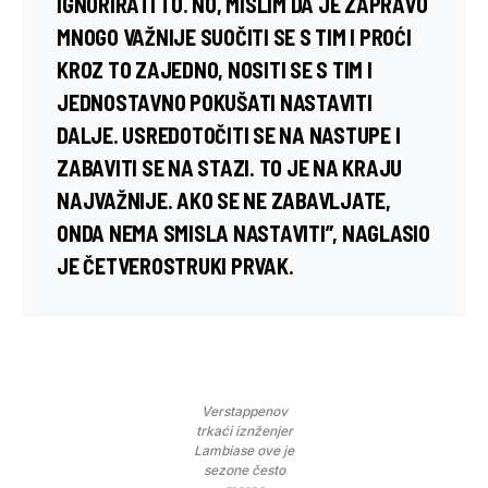
IGNORIRATI TO. NO, MISLIM DA JE ZAPRAVO
MNOGO VAŽNIJE SUOČITI SE S TIM I PROĆI
KROZ TO ZAJEDNO, NOSITI SE S TIM I
JEDNOSTAVNO POKUŠATI NASTAVITI
DALJE. USREDOTOČITI SE NA NASTUPE I
ZABAVITI SE NA STAZI. TO JE NA KRAJU
NAJVAŽNIJE. AKO SE NE ZABAVLJATE,
ONDA NEMA SMISLA NASTAVITI”, NAGLASIO
JE ČETVEROSTRUKI PRVAK.
Verstappenov
trkaći iznženjer
Lambiase ove je
sezone često