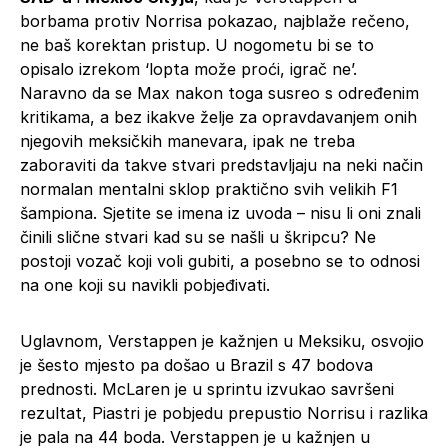
borbama protiv Norrisa pokazao, najblaže rečeno,
ne baš korektan pristup. U nogometu bi se to
opisalo izrekom ‘lopta može proći, igrač ne’.
Naravno da se Max nakon toga susreo s određenim
kritikama, a bez ikakve želje za opravdavanjem onih
njegovih meksičkih manevara, ipak ne treba
zaboraviti da takve stvari predstavljaju na neki način
normalan mentalni sklop praktično svih velikih F1
šampiona. Sjetite se imena iz uvoda – nisu li oni znali
činili slične stvari kad su se našli u škripcu? Ne
postoji vozač koji voli gubiti, a posebno se to odnosi
na one koji su navikli pobjeđivati.
Uglavnom, Verstappen je kažnjen u Meksiku, osvojio
je šesto mjesto pa došao u Brazil s 47 bodova
prednosti. McLaren je u sprintu izvukao savršeni
rezultat, Piastri je pobjedu prepustio Norrisu i razlika
je pala na 44 boda. Verstappen je u kažnjen u