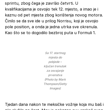
sprintu, zbog čega je završio četvrti. U
kvalifikacijama je osvojio tek 12. mjesto, a imao je i
kaznu od pet mjesta zbog korištenja novog motora.
Činilo se da sve ide u prilog Norrisu, koji je osvojio
pole position, a onda je jedna utrka sve okrenula.
Kao što se to dogodilo bezbroj puta u Formuli 1.
Sa 17. startnog
mjesta do
pobjede –
ključan trenutak
za osvajanje
prvenstva
(Photo by Mark
Thompson/Getty
Images)
Tjedan dana nakon te meksičke vožnje koja mu baš i