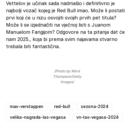
Vettelov je učinak sada nadmašio i definitivno je
najbolji vozač kojeg je Red Bull imao. Može li postati
prvi koji će u nizu osvojiti svojih prvih pet titula?
Može li se izjednačiti na vječnoj listi s Juanom
Manuelom Fangijom? Odgovore na ta pitanja dat će
nam 2025., koja bi prema svim najavama stvarno
trebala biti fantastična.
(Photo by Mark
Thompson/Getty
Images)
max-verstappen
red-bull
sezona-2024
velika-nagrada-las-vegasa
vn-las-vegasa-2024