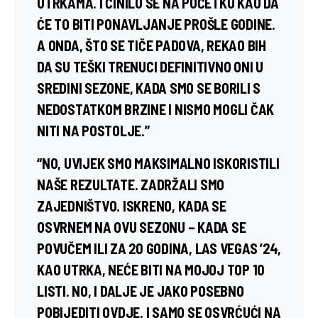
UTRKAMA. I ČINILO SE NA POČETKU KAO DA
ĆE TO BITI PONAVLJANJE PROŠLE GODINE.
A ONDA, ŠTO SE TIČE PADOVA, REKAO BIH
DA SU TEŠKI TRENUCI DEFINITIVNO ONI U
SREDINI SEZONE, KADA SMO SE BORILI S
NEDOSTATKOM BRZINE I NISMO MOGLI ČAK
NITI NA POSTOLJE.”
“NO, UVIJEK SMO MAKSIMALNO ISKORISTILI
NAŠE REZULTATE. ZADRŽALI SMO
ZAJEDNIŠTVO. ISKRENO, KADA SE
OSVRNEM NA OVU SEZONU – KADA SE
POVUČEM ILI ZA 20 GODINA, LAS VEGAS ’24,
KAO UTRKA, NEĆE BITI NA MOJOJ TOP 10
LISTI. NO, I DALJE JE JAKO POSEBNO
POBIJEDITI OVDJE. I SAMO SE OSVRĆUĆI NA