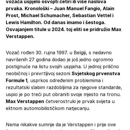
vozača uspjelo osvojiti četiri ili više naslova
prvaka. Kronološki – Juan Manuel Fangio, Alain
Prost, Michael Schumacher, Sebastian Vettel i
Lewis Hamilton. Od danas imamo i šestoga.
Osvajanjem titule u 2024. toj eliti se pridružio Max
Verstappen.
Vozač rođen 30. rujna 1997. u Belgiji, s nedavno
navršenih 27 godina dodao je još jedno ogromno
postignuće na listu svojih uspjeha. U jednoj prilično
neobičnoj i prevrtljivoj sezoni
Svjetskog prvenstva
Formule 1
, usprkos određenim problemima i
rezultatski slabim razdobljima za njegove standarde,
uspio je po treći put obraniti svoje mjesto na tronu.
Max Verstappen
četverostruki je prvak svijeta u
elitnom automobilističkom natjecanju.
Nema nikakve sumnje da je Verstappen i prije ove