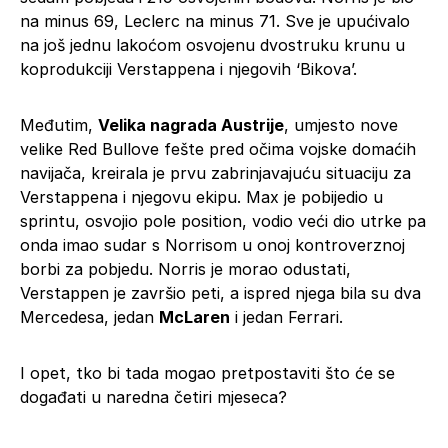
na minus 69, Leclerc na minus 71. Sve je upućivalo
na još jednu lakoćom osvojenu dvostruku krunu u
koprodukciji Verstappena i njegovih ‘Bikova’.
Međutim,
Velika nagrada Austrije
, umjesto nove
velike Red Bullove fešte pred očima vojske domaćih
navijača, kreirala je prvu zabrinjavajuću situaciju za
Verstappena i njegovu ekipu. Max je pobijedio u
sprintu, osvojio pole position, vodio veći dio utrke pa
onda imao sudar s Norrisom u onoj kontroverznoj
borbi za pobjedu. Norris je morao odustati,
Verstappen je završio peti, a ispred njega bila su dva
Mercedesa, jedan
McLaren
i jedan Ferrari.
I opet, tko bi tada mogao pretpostaviti što će se
događati u naredna četiri mjeseca?