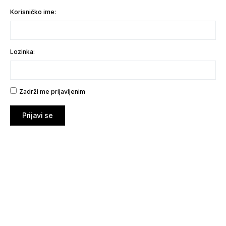
Korisničko ime:
Lozinka:
Zadrži me prijavljenim
Prijavi se