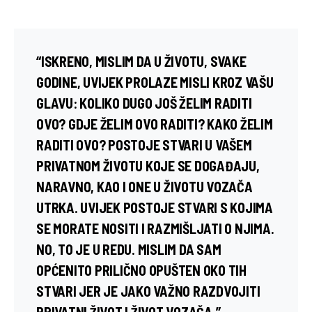
“ISKRENO, MISLIM DA U ŽIVOTU, SVAKE
GODINE, UVIJEK PROLAZE MISLI KROZ VAŠU
GLAVU: KOLIKO DUGO JOŠ ŽELIM RADITI
OVO? GDJE ŽELIM OVO RADITI? KAKO ŽELIM
RADITI OVO? POSTOJE STVARI U VAŠEM
PRIVATNOM ŽIVOTU KOJE SE DOGAĐAJU,
NARAVNO, KAO I ONE U ŽIVOTU VOZAČA
UTRKA. UVIJEK POSTOJE STVARI S KOJIMA
SE MORATE NOSITI I RAZMIŠLJATI O NJIMA.
NO, TO JE U REDU. MISLIM DA SAM
OPĆENITO PRILIČNO OPUŠTEN OKO TIH
STVARI JER JE JAKO VAŽNO RAZDVOJITI
PRIVATNI ŽIVOT I ŽIVOT VOZAČA.”