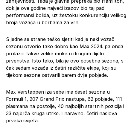
zahtjevnosti. Tada je glavna prepreka bio Hamilton,
dok je ove godine najveći izazov bio taj pad
performansi bolida, uz žestoku konkurenciju velikog
broja vozača u borbama za vrh.
S jedne se strane teško sjetiti kad je neki vozač
sezonu otvorio tako dobro kao Max 2024. pa onda
prolazio takve velike muke u drugom dijelu
prvenstva. Isto tako, bila je ovo posebna sezona, s
čak sedam vozača iz četiri različite ekipe, koji su
tijekom sezone ostvarili barem dvije pobjede.
Max Verstappen iza sebe ima deset sezona u
Formuli 1, 207 Grand Prix nastupa, 62 pobjede, 111
plasmana na postolje, 40 najboljih startnih pozicija i
33 najbrža kruga utrke. I naravno, četiri naslova
prvaka svijeta.