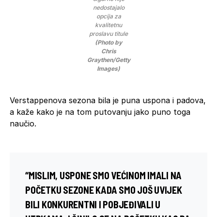
nedostajalo
opcija za
kvalitetnu
proslavu titule
(Photo by
Chris
Graythen/Getty
Images)
Verstappenova sezona bila je puna uspona i padova,
a kaže kako je na tom putovanju jako puno toga
naučio.
“MISLIM, USPONE SMO VEĆINOM IMALI NA
POČETKU SEZONE KADA SMO JOŠ UVIJEK
BILI KONKURENTNI I POBJEĐIVALI U