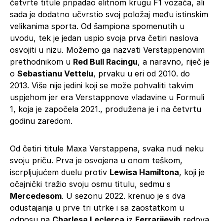
četvrte titule pripadao elitnom krugu F1 vozača, ali
sada je dodatno učvrstio svoj položaj među istinskim
velikanima sporta. Od šampiona spomenutih u
uvodu, tek je jedan uspio svoja prva četiri naslova
osvojiti u nizu. Možemo ga nazvati Verstappenovim
prethodnikom u
Red Bull Racingu
, a naravno, riječ je
o
Sebastianu Vettelu
, prvaku u eri od 2010. do
2013. Više nije jedini koji se može pohvaliti takvim
uspjehom jer era Verstappnove vladavine u Formuli
1, koja je započela 2021., produžena je i na četvrtu
godinu zaredom.
Od četiri titule Maxa Verstappena, svaka nudi neku
svoju priču. Prva je osvojena u onom teškom,
iscrpljujućem duelu protiv
Lewisa Hamiltona
, koji je
očajnički tražio svoju osmu titulu, sedmu s
Mercedesom
. U sezonu 2022. krenuo je s dva
odustajanja u prve tri utrke i sa zaostatkom u
odnosu na
Charlesa Leclerca
iz
Ferrarijevih
redova.