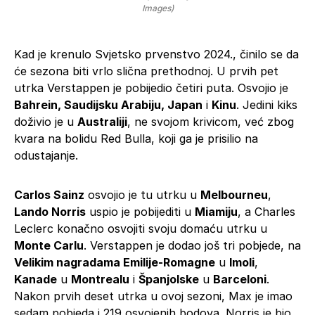
Images)
Kad je krenulo Svjetsko prvenstvo 2024., činilo se da
će sezona biti vrlo slična prethodnoj. U prvih pet
utrka Verstappen je pobijedio četiri puta. Osvojio je
Bahrein, Saudijsku Arabiju, Japan
i
Kinu
. Jedini kiks
doživio je u
Australiji
, ne svojom krivicom, već zbog
kvara na bolidu Red Bulla, koji ga je prisilio na
odustajanje.
Carlos Sainz
osvojio je tu utrku u
Melbourneu
,
Lando Norris
uspio je pobijediti u
Miamiju
, a Charles
Leclerc konačno osvojiti svoju domaću utrku u
Monte Carlu
. Verstappen je dodao još tri pobjede, na
Velikim nagradama Emilije-Romagne
u
Imoli
,
Kanade
u
Montrealu
i
Španjolske
u
Barceloni
.
Nakon prvih deset utrka u ovoj sezoni, Max je imao
sedam pobjeda i 219 osvojenih bodova. Norris je bio