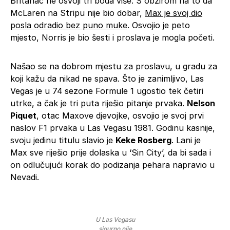
Britanac ne osvoji tri boda više. S obzirom na to da
McLaren na Stripu nije bio dobar,
Max je svoj dio
posla odradio bez puno muke
. Osvojio je peto
mjesto, Norris je bio šesti i proslava je mogla početi.
Našao se na dobrom mjestu za proslavu, u gradu za
koji kažu da nikad ne spava. Što je zanimljivo, Las
Vegas je u 74 sezone Formule 1 ugostio tek četiri
utrke, a čak je tri puta riješio pitanje prvaka.
Nelson
Piquet
, otac Maxove djevojke, osvojio je svoj prvi
naslov F1 prvaka u Las Vegasu 1981. Godinu kasnije,
svoju jedinu titulu slavio je
Keke Rosberg
. Lani je
Max sve riješio prije dolaska u ‘Sin City’, da bi sada i
on odlučujući korak do podizanja pehara napravio u
Nevadi.
U Las Vegasu
sigurno nije