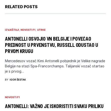
RELATED POSTS
IZVJEŠTAJI
NOVOSTI F1
UTRKE
ANTONELLI OSVOJIO VN BELGIJE I POVEĆAO
PREDNOST U PRVENSTVU, RUSSELL ODUSTAO U
PRVOM KRUGU
Mercedesov vozač Kimi Antonelli pobjednik je Velike nagrade
Belgije na stazi Spa-Francorchamps. Talijanski vozač startao
je s prvog…
BY
IGOR ŠESTAK
NOVOSTI F1
ANTONELLI: VAŽNO JE ISKORISTITI SVAKU PRILIKU