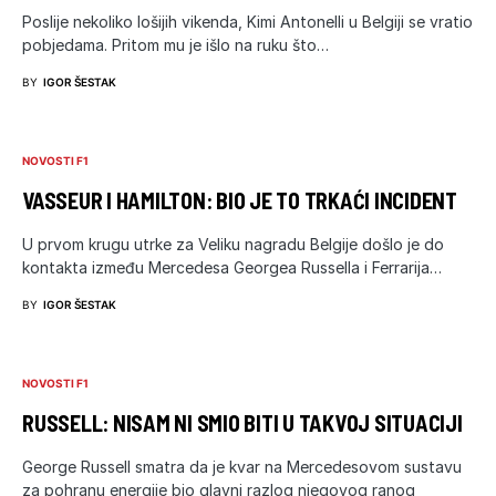
Poslije nekoliko lošijih vikenda, Kimi Antonelli u Belgiji se vratio
pobjedama. Pritom mu je išlo na ruku što…
BY
IGOR ŠESTAK
NOVOSTI F1
VASSEUR I HAMILTON: BIO JE TO TRKAĆI INCIDENT
U prvom krugu utrke za Veliku nagradu Belgije došlo je do
kontakta između Mercedesa Georgea Russella i Ferrarija…
BY
IGOR ŠESTAK
NOVOSTI F1
RUSSELL: NISAM NI SMIO BITI U TAKVOJ SITUACIJI
George Russell smatra da je kvar na Mercedesovom sustavu
za pohranu energije bio glavni razlog njegovog ranog