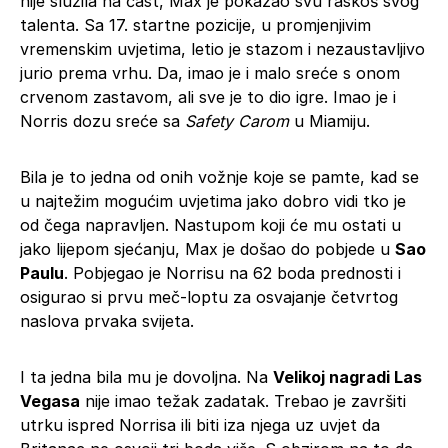
nije služila na čast, Max je pokazao svu raskoš svog
talenta. Sa 17. startne pozicije, u promjenjivim
vremenskim uvjetima, letio je stazom i nezaustavljivo
jurio prema vrhu. Da, imao je i malo sreće s onom
crvenom zastavom, ali sve je to dio igre. Imao je i
Norris dozu sreće sa
Safety Carom
u Miamiju.
Bila je to jedna od onih vožnje koje se pamte, kad se
u najtežim mogućim uvjetima jako dobro vidi tko je
od čega napravljen. Nastupom koji će mu ostati u
jako lijepom sjećanju, Max je došao do pobjede u
Sao
Paulu
. Pobjegao je Norrisu na 62 boda prednosti i
osigurao si prvu meč-loptu za osvajanje četvrtog
naslova prvaka svijeta.
I ta jedna bila mu je dovoljna. Na
Velikoj nagradi Las
Vegasa
nije imao težak zadatak. Trebao je završiti
utrku ispred Norrisa ili biti iza njega uz uvjet da