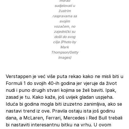
morao
sudjelovati u
žustrim
raspravama sa
svojim
vozačem, no
zajednički su
došli do svog
cilja (Photo by
Mark
Thompson/Getty
Images)
Verstappen je već više puta rekao kako ne misli biti u
Formuli 1 do svojih 40-ih godina jer vjeruje da život
nudi i puno drugih stvari kojima se želi baviti. Ipak,
zasad je tu. Kako kaže, još uvijek gladan uspjeha.
Iduća bi godina mogla biti izuzetno zanimljiva, ako se
nastavi trend iz ove. Pravila ostaju ista još godinu
dana, a McLaren, Ferrari, Mercedes i Red Bull trebali
bi nastaviti interesantnu bitku na vrhu. U ovom