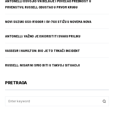
ANTONELLI OSVOJIO VN BELGIJE I POVEĆAO PREDNOST U
PRVENSTVU, RUSSELL ODUSTAO U PRVOM KRUGU
NOVI SUZUKI GSX-R1000R I SV-7GX STIŽU U NOVEMA NOVA
ANTONELLI: VAŽNO JE ISKORISTITI SVAKU PRILIKU
VASSEUR I HAMILTON: BIO JE TO TRKAĆI INCIDENT
RUSSELL: NISAM NI SMIO BITI U TAKVOJ SITUACIJI
PRETRAGA